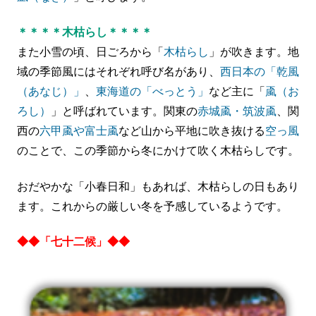
＊＊＊＊木枯らし＊＊＊＊
また小雪の頃、日ごろから「
木枯らし
」が吹きます。地
域の季節風にはそれぞれ呼び名があり、
西日本の「乾風
（あなじ）」
、
東海道の「べっとう」
など主に「
颪（お
ろし）
」と呼ばれています。関東の
赤城颪・筑波颪
、関
西の
六甲颪や富士颪
など山から平地に吹き抜ける
空っ風
のことで、この季節から冬にかけて吹く木枯らしです。
おだやかな「小春日和」もあれば、木枯らしの日もあり
ます。これからの厳しい冬を予感しているようです。
◆◆「七十二候」◆◆