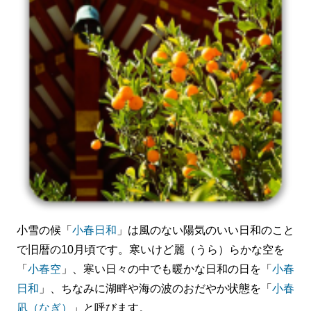
小雪の候「
小春日和
」は風のない陽気のいい日和のこと
で旧暦の10月頃です。寒いけど麗（うら）らかな空を
「
小春空
」、寒い日々の中でも暖かな日和の日を「
小春
日和
」、ちなみに湖畔や海の波のおだやか状態を「
小春
凪（なぎ）
」と呼びます。