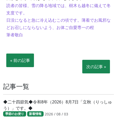
読者の皆様、雪の降る地域では、樹木も越冬に備えて冬
支度です。
日没になると急に冷え込むこの頃です。薄着でお風邪な
どお召しにならないよう、お体ご自愛専一の程
筆者敬白
« 前の記事
次の記事 »
記事一覧
◆二十四節気◆令和8年（2026）8月7日「立秋（りっしゅ
う）」です。◆
2026 / 08 / 03
季節のお便り
新着情報