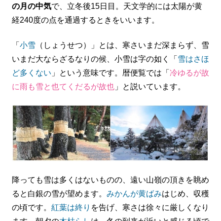
の月の中気
で、立冬後15日目。天文学的には太陽が黄
経240度の点を通過するときをいいます。
「
小雪
（しょうせつ）」とは、寒さいまだ深まらず、雪
いまだ大ならざるなりの候、小雪は字の如く「
雪はさほ
ど多くない
」という意味です。暦便覧では「
冷ゆるが故
に雨も雪と也てくだるが故也
」と説いています。
降っても雪は多くはないものの、遠い山嶺の頂きを眺め
ると白銀の雪が望めます。
みかんが黄ばみ
はじめ、収穫
の頃です。
紅葉は終り
を告げ、寒さは徐々に厳しくなり