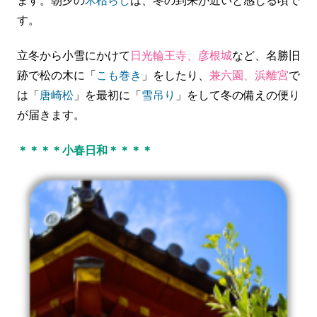
ます。朝夕の
木枯らし
は、冬の到来が近いと感じる頃で
す。
立冬から小雪にかけて
日光輪王寺、彦根城
など、名勝旧
跡で松の木に「
こも巻き
」をしたり、
兼六園、浜離宮
で
は「
唐崎松
」を最初に「
雪吊り
」をして冬の備えの便り
が届きます。
＊＊＊＊小春日和＊＊＊＊