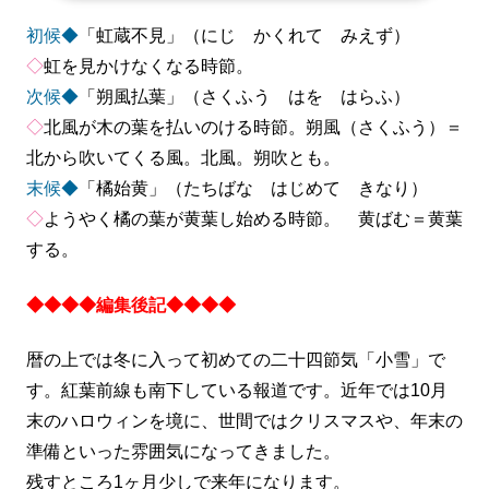
初候◆
「虹蔵不見」（にじ かくれて みえず）
◇
虹を見かけなくなる時節。
次候◆
「朔風払葉」（さくふう はを はらふ）
◇
北風が木の葉を払いのける時節。朔風（さくふう）＝
北から吹いてくる風。北風。朔吹とも。
末候◆
「橘始黄」（たちばな はじめて きなり）
◇
ようやく橘の葉が黄葉し始める時節。 黄ばむ＝黄葉
する。
◆◆◆◆編集後記◆◆◆◆
暦の上では冬に入って初めての二十四節気「小雪」で
す。紅葉前線も南下している報道です。近年では10月
末のハロウィンを境に、世間ではクリスマスや、年末の
準備といった雰囲気になってきました。
残すところ1ヶ月少しで来年になります。