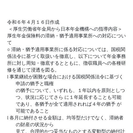
令和６年４月１６日作成
＜厚生労働省年金局から日本年金機構への指導内容＞
厚生年金保険料の滞納・猶予適用事業所への対応につい
て
○ 滞納・猶予適用事業所に係る対応については、国税関
係法令に基づく取扱いを徹底し、以下について年金事務
所に対し周知・徹底するとともに、徴収職員への各種研
修を通じて浸透を図る。
l
事業継続が困難な場合における国税関係法令に基づく
申請の猶予と職権
の猶予について、いずれも、１年以内を原則としつ
つ、状況に応じてさら に１年延長することも可能
であり、各猶予が全て適用されれば４年の猶予 が
可能であること
l
各月に納付させる金額は、均等型だけでなく、滞納者
の財産の状況から
見て、合理的かつ妥当なものとする変動型の納付計