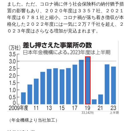
ました。ただ、コロナ禍に伴う社会保険料の納付猶予措
置の影響もあり、２０２０年度は３３５７社、２０２１
年度は６７８１社と縮小。コロナ禍が落ち着き徴収が本
格化した２０２２年度には一気に２万７千社を超え、２
０２３年度はさらなる増加が見込まれます。
（年金機構より当社加工）