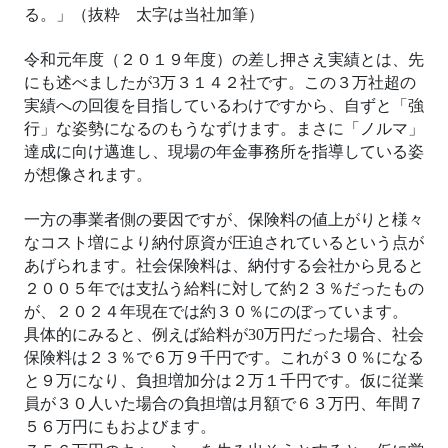
る。」（抜粋 太字は当社加筆）
令和元年度（２０１９年度）の差し押さえ実績とは、先
にも述べましたが
3
万３１４２社です。この３万社超の
実績への回復を目指しているわけですから、自ずと「強
行」な姿勢になるのもうなずけます。まさに「ノルマ」
達成に向け邁進し、現場の年金事務所を指導している姿
が想像されます。
一方の事業者側の要因ですが、保険料の値上がりと様々
なコスト増により納付原資が圧迫されているという点が
あげられます。社会保険料は、納付する会社から見ると
２００５年では支払う給料に対して約２３％だったもの
が、２０２４年現在では約３０％にのぼっています。
具体的にみると、例えば給料が
30
万円だった場合、社会
保険料は２３％で６万９千円です。これが３０％になる
と９万になり、負担増加分は２万１千円です。仮に従業
員が３０人いた場合の負担増は月額で６３万円、年間７
５６万円にもおよびます。