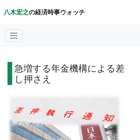
八木宏之
の経済時事ウォッチ
急増する年金機構による差
し押さえ