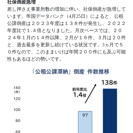
社保倒産急増
差し押さえ事業所数の増加に伴い、社保倒産が急増して
います。帝国データバンク（
4
月
25
日）によると、公租
公課倒産は２０２３年度は１３８件が発生し、２０２２
年度比で１
.
４倍となりました。月次ベースでは、２０
２４年１月の１４件以降、２月が１６件、３月は２０件
と、過去最多を更新し続けている状況です。
3
ヵ月で５
０件なので、このままいけば年間２００件にも及ぶ可能
性もあるほどの勢いです。