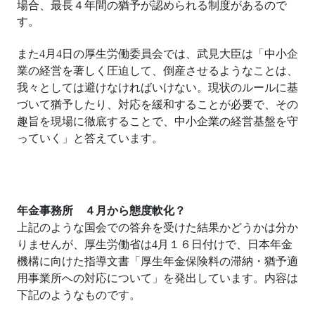
場合、最長４年間の猶予が認められる制度があるので
す。
また
4
月
4
日の厚生労働委員会では、武見大臣は「中小企
業の経営を著しく圧迫して、倒産させるようなことは、
我々としては避けなければいけない。現状のルールに基
づいて猶予したり、対応を緩和することが必要で、その
趣旨を現場に徹底することで、中小企業の経営基盤を守
っていく」と答えています。
年金事務所 ４月から態度軟化？
上記のような国会での答弁を受けた結果かどうかは分か
りませんが、
厚生労働省は
4
月１６日付けで、日本年金
機構に向けた指導文書「厚生年金保険料の滞納・猶予適
用事業所への対応について」を発出しています。内容は
下記のようなものです。