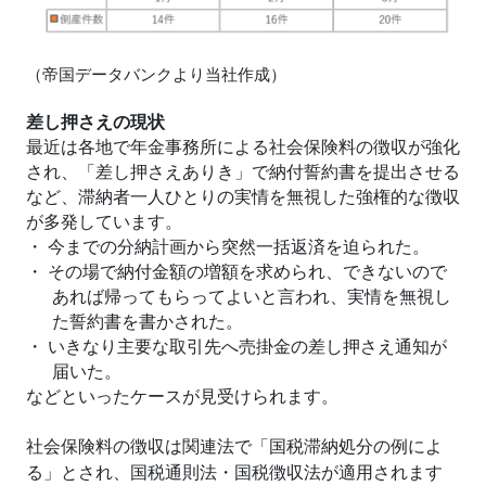
（帝国データバンクより当社作成）
差し押さえの現状
最近は各地で年金事務所による社会保険料の徴収が強化
され、「差し押さえありき」で納付誓約書を提出させる
など、滞納者一人ひとりの実情を無視した強権的な徴収
が多発しています。
・
今までの分納計画から突然一括返済を迫られた。
・
その場で納付金額の増額を求められ、できないので
あれば帰ってもらってよいと言われ、実情を無視し
た誓約書を書かされた。
・
いきなり主要な取引先へ売掛金の差し押さえ通知が
届いた。
などといったケースが見受けられます。
社会保険料の徴収は関連法で「国税滞納処分の例によ
る」とされ、国税通則法・国税徴収法が適用されます