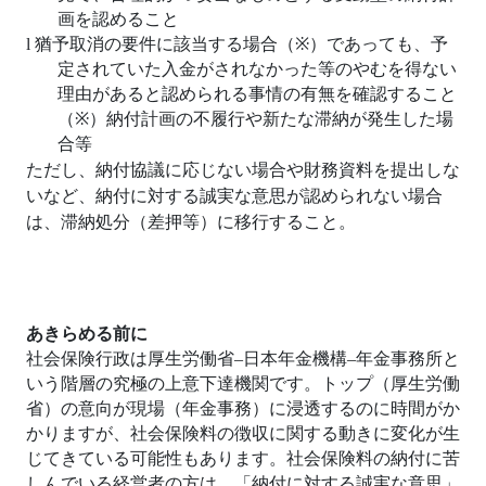
画を認めること
l
猶予取消の要件に該当する場合（
※
）であっても、予
定されていた入金がされなかった等のやむを得ない
理由があると認められる事情の有無を確認すること
（
※
）納付計画の不履行や新たな滞納が発生した場
合等
ただし、納付協議に応じない場合や財務資料を提出しな
いなど、納付に対する誠実な意思が認められない場合
は、滞納処分（差押等）に移行すること。
あきらめる前に
社会保険行政は厚生労働省
–
日本年金機構
–
年金事務所と
いう階層の究極の上意下達機関です。トップ（厚生労働
省）の意向が現場（年金事務）に浸透するのに時間がか
かりますが、社会保険料の徴収に関する動きに変化が生
じてきている可能性もあります。社会保険料の納付に苦
しんでいる経営者の方は、「納付に対する誠実な意思」