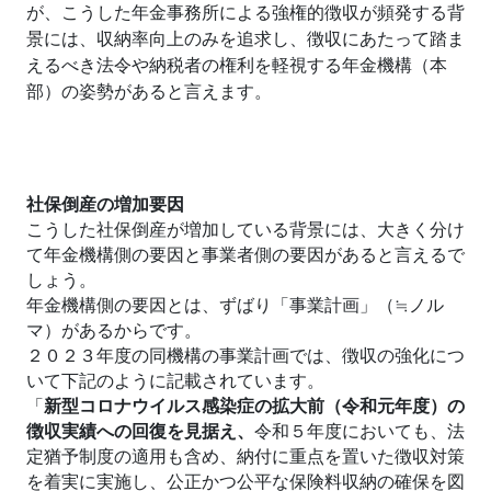
が、こうした年金事務所による強権的徴収が頻発する背
景には、収納率向上のみを追求し、徴収にあたって踏ま
えるべき法令や納税者の権利を軽視する年金機構（本
部）の姿勢があると言えます。
社保倒産の増加要因
こうした社保倒産が増加している背景には、大きく分け
て年金機構側の要因と事業者側の要因があると言えるで
しょう。
年金機構側の要因とは、ずばり「事業計画」（≒ノル
マ）があるからです。
２０２３年度の同機構の事業計画では、徴収の強化につ
いて下記のように記載されています。
「
新型コロナウイルス感染症の拡大前（令和元年度）の
徴収実績への回復を見据え、
令和５年度においても、法
定猶予制度の適用も含め、納付に重点を置いた徴収対策
を着実に実施し、公正かつ公平な保険料収納の確保を図