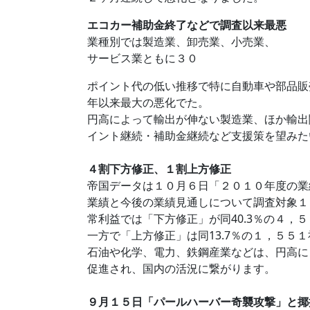
エコカー補助金終了などで調査以来最悪
業種別では製造業、卸売業、小売業、
サービス業ともに３０
ポイント代の低い推移で特に自動車や部品販
年以来最大の悪化でた。
円高によって輸出が伸ない製造業、ほか輸出
イント継続・補助金継続など支援策を望みた
４割下方修正、１割上方修正
帝国データは１０月６日「２０１０年度の業
業績と今後の業績見通しについて調査対象１
常利益では「下方修正」が同40.3％の４，
一方で「上方修正」は同13.7％の１，５５
石油や化学、電力、鉄鋼産業などは、円高に
促進され、国内の活況に繋がります。
９月１５日「パールハーバー奇襲攻撃」と揶