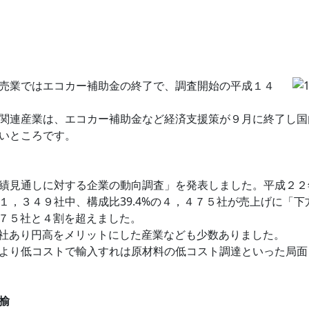
売業ではエコカー補助金の終了で、調査開始の平成１４
関連産業は、エコカー補助金など経済支援策が９月に終了し国
いところです。
績見通しに対する企業の動向調査」を発表しました。平成２２
１，３４９社中、構成比39.4%の４，４７５社が売上げに「
５７５社と４割を超えました。
１社あり円高をメリットにした産業なども少数ありました。
より低コストで輸入すれは原材料の低コスト調達といった局面
揄