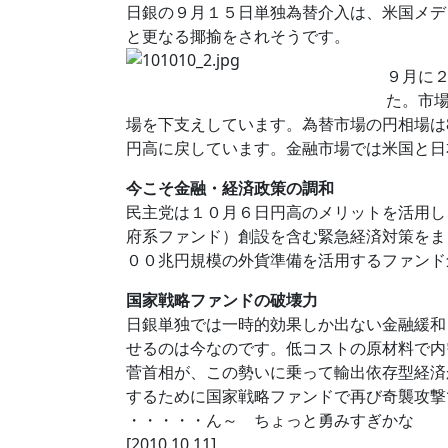
日銀の９月１５日単独為替介入は、米国メデ
と更なる揶揄をされそうです。
９月に
た。市
場を下支えしています。為替市場の円相場は
円高に戻しています。金融市場では米国と日
今こそ金融・経済政策の調和
民主党は１０月６日円高のメリットを活用し
府系ファンド）創設を含む緊急経済対策をま
００兆円規模の外貨準備を活用するファンド
国家戦略ファンドの破壊力
日銀単独では一時的効果しか出ない金融緩和
せるのは今なのです。低コストの原材料で内
菅首相が、この勢いに乗って輸出依存型経済
するために国家戦略ファンドで再び奇襲攻撃
・・・・・ん～ ちょっと勇みすぎかな
[2010.10.11]