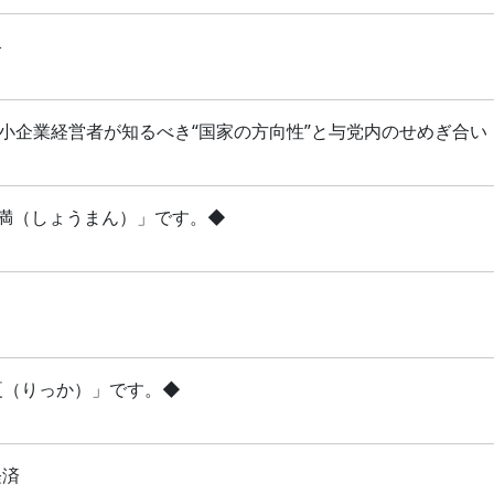
略
 中小企業経営者が知るべき“国家の方向性”と与党内のせめぎ合い
「小満（しょうまん）」です。◆
立夏（りっか）」です。◆
経済