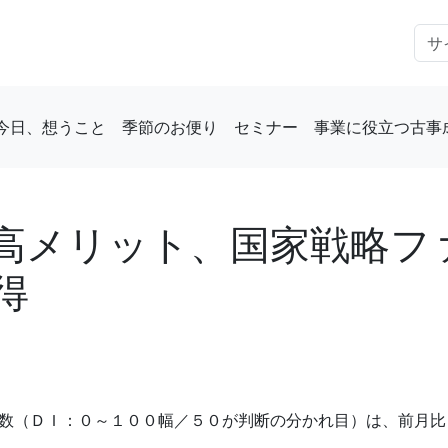
今日、想うこと
季節のお便り
セミナー
事業に役立つ古事
高メリット、国家戦略フ
得
（ＤＩ：０～１００幅／５０が判断の分かれ目）は、前月比－0