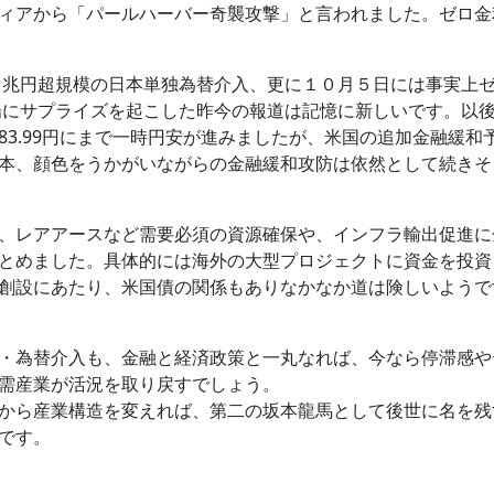
ィアから「パールハーバー奇襲攻撃」と言われました。ゼロ金
２兆円超規模の日本単独為替介入、更に１０月５日には事実上
場にサプライズを起こした昨今の報道は記憶に新しいです。以
83.99円にまで一時円安が進みましたが、米国の追加金融緩
本、顔色をうかがいながらの金融緩和攻防は依然として続きそ
、レアアースなど需要必須の資源確保や、インフラ輸出促進に
とめました。具体的には海外の大型プロジェクトに資金を投資
創設にあたり、米国債の関係もありなかなか道は険しいようで
・為替介入も、金融と経済政策と一丸なれば、今なら停滞感や
需産業が活況を取り戻すでしょう。
から産業構造を変えれば、第二の坂本龍馬として後世に名を残
です。