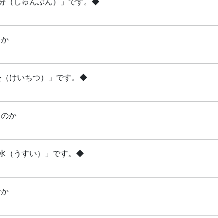
「春分（しゅんぶん）」です。◆
るか
啓蟄（けいちつ）」です。◆
るのか
雨水（うすい）」です。◆
むか