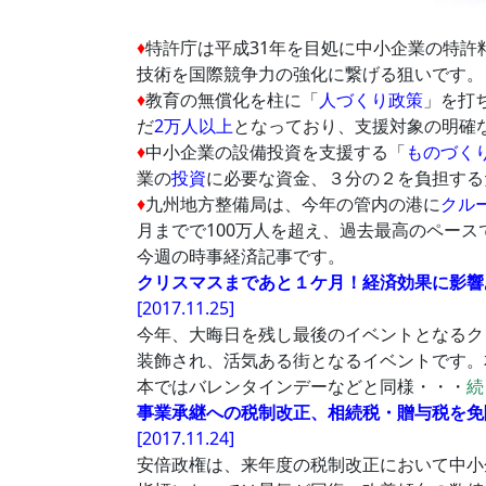
♦︎
特許庁は平成31年を目処に中小企業の特許
技術を国際競争力の強化に繋げる狙いです。
♦︎
教育の無償化を柱に「
人づくり政策
」を打
だ
2万人以上
となっており、支援対象の明確
♦︎
中小企業の設備投資を支援する「
ものづく
業の
投資
に必要な資金、３分の２を負担する
♦︎
九州地方整備局は、今年の管内の港に
クル
月までで100万人を超え、過去最高のペー
今週の時事経済記事です。
クリスマスまであと１ケ月！経済効果に影響
[2017.11.25]
今年、大晦日を残し最後のイベントとなるク
装飾され、活気ある街となるイベントです。
本ではバレンタインデーなどと同様・・・
続
事業承継への税制改正、相続税・贈与税を免
[2017.11.24]
安倍政権は、来年度の税制改正において中小