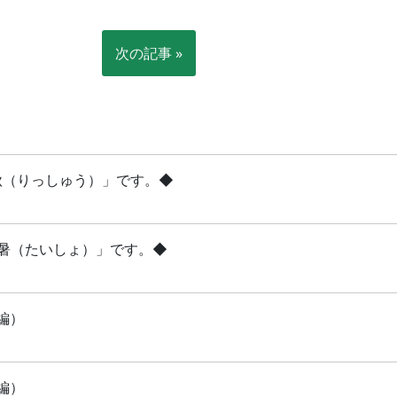
次の記事 »
立秋（りっしゅう）」です。◆
「大暑（たいしょ）」です。◆
編）
編）