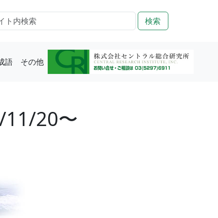
検索
成語
その他
1/20〜