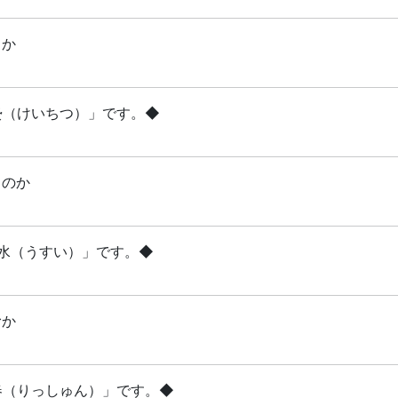
るか
啓蟄（けいちつ）」です。◆
るのか
雨水（うすい）」です。◆
むか
立春（りっしゅん）」です。◆