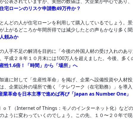
が公表されていますが、実態の数値は、大企業が中心であり、日
住宅ローンのリスケ申請数49万件か？
とんどの人が住宅ローンを利用して購入しているでしょう。景
が上がるどころか年間所得では減少したとの声もかなり多く聞
人頼みか
の人手不足の解消を目的に「今後の外国人材の受け入れのあり
、平成２８年１０月末には100万人を超えました。今後、多く
産性1.6倍！「時間」から「場所」へ
加速に対して「生産性革命」を掲げ、企業へ設備投資や人材投
は、企業以外の場所で働く「テレワーク（在宅勤務）」を導入
革命を日本主導で進めば再び「Japan as Number One」
：人工知能）やＩｏＴ（Internet of Things：モノのインターネ
のように変わっていくのでしょう。この先、１０〜２０年で現