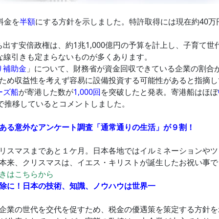
料金を
半額
にする方針を示しました。特許取得には現在約40
ち出す安倍政権は、約1兆1,000億円の予算を計上し、子育て
な線引きも定まらないものが多くあります。
り補助金
」について、財務省が資金回収できている企業の割合
ため収益性を考えず容易に設備投資する可能性があると指摘し
ーズ船
が寄港した数が
1,000回
を突破したと発表。寄港船はほぼ
スで推移しているとコメントしました。
ある意外なアンケート調査「通常通りの生活」が９割！
リスマスまであと１ケ月。日本各地ではイルミネーションやツ
本来、クリスマスは、イエス・キリストが誕生したお祝い事で
きはこちらから
除に！日本の技術、知識、ノウハウは世界一
企業の世代を交代を促すため、税金の優遇策を策定する方針を