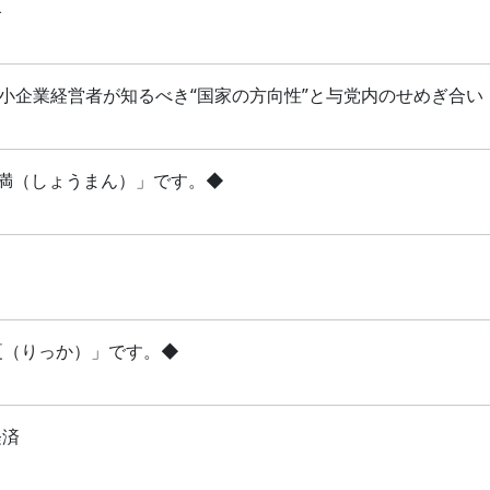
略
 中小企業経営者が知るべき“国家の方向性”と与党内のせめぎ合い
「小満（しょうまん）」です。◆
立夏（りっか）」です。◆
経済