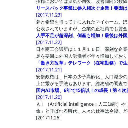
指標においては景気が回復、改善傾向の数値
リースバック事業に参入相次ぐ企業！要因は
[2017.11.23]
夢と希望を持って手に入れたマイホーム。ほ
公表されていますが、企業の正社員でも賃金
人手不足が超深刻、倒産も増加！最後は外国
[2017.11.22]
日本商工会議所は１１月１６日、深刻な企業
足を要因に外国人労働者が年々増加しており
「働き方改革」テレワーク（在宅勤務）で生
[2017.11.21]
安倍政権は、日本の少子高齢化、人口減少の
上に繋がる手法もあります。総務省の調査で
国内AI市場、6年で15倍以上の成長！第４次産業
[2017.11.20]
ＡＩ（Artificial Intelligence
命」と呼ばれる時代、人々の仕事は今後、ど
[201711.26]