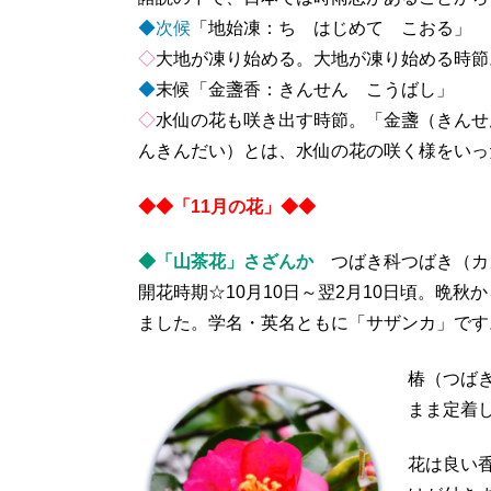
◆次候
「地始凍：ち はじめて こおる」
◇
大地が凍り始める。大地が凍り始める時節
◆
末候「金盞香：きんせん こうばし」
◇
水仙の花も咲き出す時節。「金盞（きんせ
んきんだい）とは、水仙の花の咲く様をいっ
◆◆「11月の花」◆◆
◆「山茶花」さざんか
つばき科つばき（カ
開花時期☆10月10日～翌2月10日頃。晩
ました。学名・英名ともに「サザンカ」です
椿（つば
まま定着
花は良い