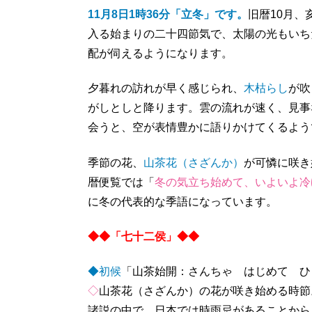
11月8日1時36分「立冬」です。
旧暦10月
入る始まりの二十四節気で、太陽の光もいち
配が伺えるようになります。
夕暮れの訪れが早く感じられ、
木枯らし
が吹
がしとしと降ります。雲の流れが速く、見事
会うと、空が表情豊かに語りかけてくるよう
季節の花、
山茶花（さざんか）
が可憐に咲き
暦便覧では「
冬の気立ち始めて、いよいよ冷
に冬の代表的な季語になっています。
◆◆「七十二侯」◆◆
◆初候
「山茶始開：さんちゃ はじめて ひ
◇
山茶花（さざんか）の花が咲き始める時節
諸説の中で、日本では時雨忌があることから