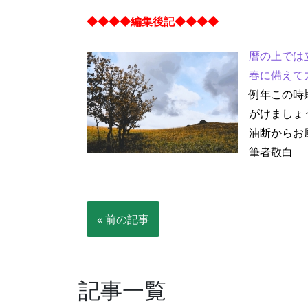
◆◆◆◆編集後記◆◆◆◆
暦の上では
春に備えて
例年この時
がけましょ
油断からお
筆者敬白
« 前の記事
記事一覧