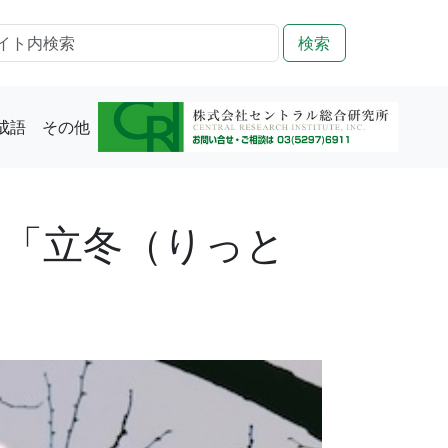
検索
成語
その他
8日「立冬（りっと