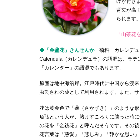
けが付き
背丈が高
られます
「山茶花を
◆「金盞花」きんせんか
菊科 カレンデュ
Calendula（カレンデュラ）の語源は、
「カレンダー」の語源でもあります。
原産は地中海沿岸。江戸時代に中国から渡来
虫刺されの薬として利用されます。また、サ
花は黄金色で「盞（さかずき）」のような形
魚弘という人が、賭けすごろくに勝った時に
の花を「金銭花」と呼んだそうです。その後
花言葉は「慈愛」「悲しみ」「静かな思い」