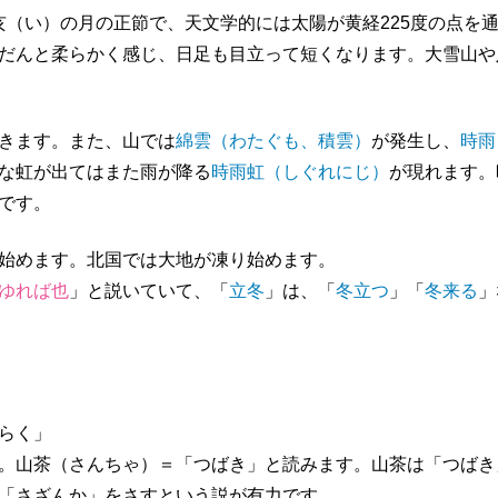
、亥（い）の月の正節で、天文学的には太陽が黄経225度の点を
だんと柔らかく感じ、日足も目立って短くなります。大雪山や
きます。また、山では
綿雲（わたぐも、積雲）
が発生し、
時雨
な虹が出てはまた雨が降る
時雨虹（しぐれにじ）
が現れます。
です。
始めます。北国では大地が凍り始めます。
ゆれば也
」と説いていて、「
立冬
」は、「
冬立つ
」「
冬来る
」
らく」
。山茶（さんちゃ）＝「つばき」と読みます。山茶は「つばき
「さざんか」をさすという説が有力です。