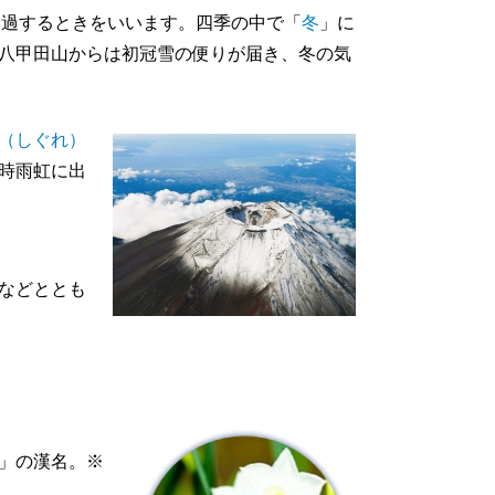
通過するときをいいます。四季の中で「
冬
」に
八甲田山からは初冠雪の便りが届き、冬の気
（しぐれ）
時雨虹に出
などととも
」の漢名。※