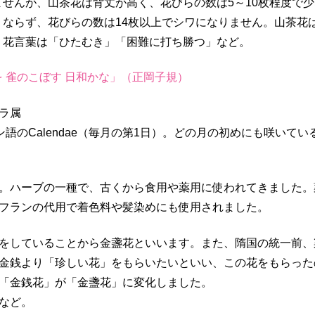
ませんが、山茶花は背丈が高く、花びらの数は5～10枚程度で
くならず、花びらの数は14枚以上でシワになりません。山茶花
。花言葉は「ひたむき」「困難に打ち勝つ」など。
 雀のこぼす 日和かな」（正岡子規）
ラ属
ラテン語のCalendae（毎月の第1日）。どの月の初めにも咲い
。ハーブの一種で、古くから食用や薬用に使われてきました。
フランの代用で着色料や髪染めにも使用されました。
をしていることから金盞花といいます。また、隋国の統一前、
金銭より「珍しい花」をもらいたいといい、この花をもらった
「金銭花」が「金盞花」に変化しました。
など。