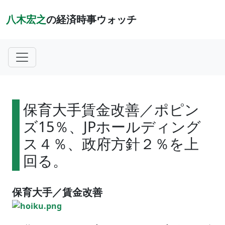
八木宏之
の経済時事ウォッチ
保育大手賃金改善／ポピン
ズ15％、JPホールディング
ス４％、政府方針２％を上
回る。
保育大手／賃金改善