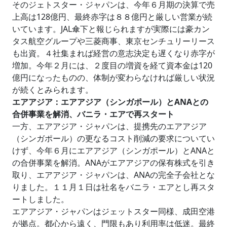
そのジェトスター・ジャパンは、今年６月期の決算で売
上高は128億円、最終赤字は８８億円と厳しい営業が続
いています。JAL傘下と報じられますが実際には豪カン
タス航空グループや三菱商事、東京センチュリーリース
も出資。４社集まれば経営の意志決定も遅くなり赤字が
増加。今年２月には、２度目の増資を経て資本金は120
億円になったものの、体制が変わらなければ厳しい状況
が続くとみられます。
エアアジア：エアアジア（シンガポール）とANAとの
合併事業を解消、バニラ・エアで再スタート
一方、エアアジア・ジャパンは、提携先のエアアジア
（シンガポール）の更なるコスト削減の要求についてい
けず、今年６月にエアアジア（シンガポール）とANAと
の合併事業を解消。ANAがエアアジアの保有株式を引き
取り、エアアジア・ジャパンは、ANAの完全子会社とな
りました。１１月１日は社名をバニラ・エアとし再スタ
ートしました。
エアアジア・ジャパンはジェットスター同様、成田空港
が拠点。都心から遠く、門限もあり利用率は低迷。最終