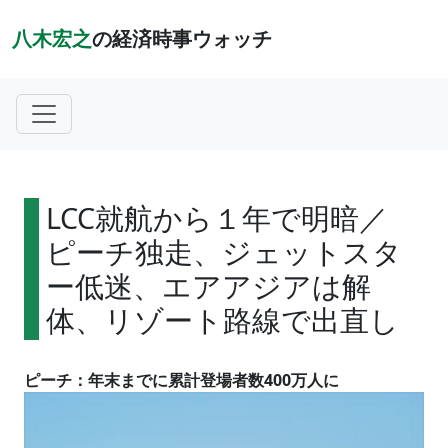
八木宏之
の経済時事ウォッチ
LCC就航から１年で明暗／
ピーチ独走、ジェットスタ
ー低迷、エアアジアは解
体、リゾート路線で出直し
ピーチ：年末までに累計登場者数400万人に