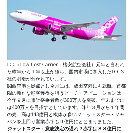
LCC（Low-Cost Carrier：格安航空会社）元年と言われ
た昨年から１年以上が経ち、国内市場に参入したLCC３
社の明暗が分かれています。
関西空港を拠点とし今月には、成田空港にも就航。首都
圏の新たな顧客獲得を狙うピーチ・アビエーションは、
今年９月に累計搭乗者数が300万人を突破。年末までに
は400万人を目指すとしています。昨年３月から１年間
の売上高は143億円と機体が多いジェットスター・ジャ
パンを上回り営業赤字も９億円にとどまりました。
ジェットスター：意志決定の遅れ？赤字は８８億円に