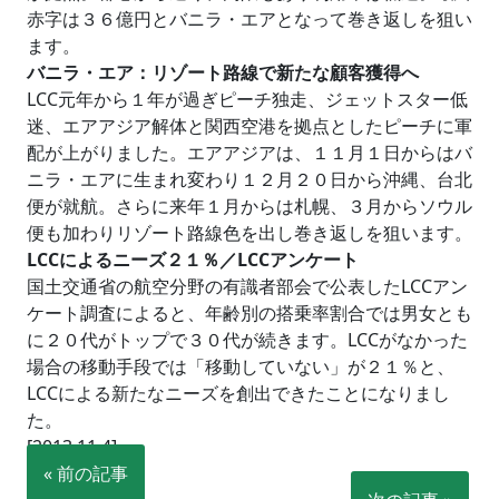
赤字は３６億円とバニラ・エアとなって巻き返しを狙い
ます。
バニラ・エア：リゾート路線で新たな顧客獲得へ
LCC元年から１年が過ぎピーチ独走、ジェットスター低
迷、エアアジア解体と関西空港を拠点としたピーチに軍
配が上がりました。エアアジアは、１１月１日からはバ
ニラ・エアに生まれ変わり１２月２０日から沖縄、台北
便が就航。さらに来年１月からは札幌、３月からソウル
便も加わりリゾート路線色を出し巻き返しを狙います。
LCCによるニーズ２１％／LCCアンケート
国土交通省の航空分野の有識者部会で公表したLCCアン
ケート調査によると、年齢別の搭乗率割合では男女とも
に２０代がトップで３０代が続きます。LCCがなかった
場合の移動手段では「移動していない」が２１％と、
LCCによる新たなニーズを創出できたことになりまし
た。
[2013.11.4]
« 前の記事