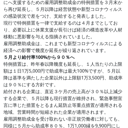
にへ支援するための雇用調整助成金の特例措置を３月末か
ら再び延長し、５月以降は経営状態や新型コロナウィルス
の感染状況で差をつけ、支給すると発表しました。
現行で特例措置を一律で支給するのは４月までとしてお
り、必要以上に休業支援が長引けば経済の構造改革や人材
移動に悪影響を与える指摘されていました。
雇用調整助成金は、これまでも新型コロナウィルスによる
経済への影響で幾度か延長が繰り返されています。
５月より給付率100%から９０％へ
特例措置は、昨年春以降幾度も延長し、１人当たりの上限
額は１日1万5,000円で助成率は最大100%ですが、５月以
降は基準を満たした企業以外は上限額1万3,500円、助成率
は９０％にする方針です。
給付される企業は、直近３ケ月の売上高が３０％以上減少
する企業で、５月以降も現行措置が維持され、緊急事態宣
言に準じた措置をとるまん延防止等重点措置が適用される
地域、営業時間が短縮された企業が適用されます。
雇用調整助成金を受け取れない非正規労働者に対しても、
同様に５月から助成率８０％、1万1,000縁を9,900円にし