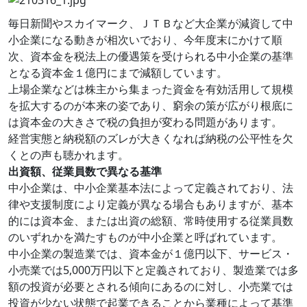
毎日新聞やスカイマーク、ＪＴＢなど大企業が減資して中
小企業になる動きが相次いでおり、今年度末にかけて順
次、資本金を税法上の優遇策を受けられる中小企業の基準
となる資本金１億円にまで減額しています。
上場企業などは株主から集まった資金を有効活用して規模
を拡大するのが本来の姿であり、窮余の策が広がり根底に
は資本金の大きさで税の負担が変わる問題があります。
経営実態と納税額のズレが大きくなれば納税の公平性を欠
くとの声も聴かれます。
出資額、従業員数で異なる基準
中小企業は、中小企業基本法によって定義されており、法
律や支援制度により定義が異なる場合もありますが、基本
的には資本金、または出資の総額、常時使用する従業員数
のいずれかを満たすものが中小企業と呼ばれています。
中小企業の製造業では、資本金が１億円以下、サービス・
小売業では5,000万円以下と定義されており、製造業では多
額の投資が必要とされる傾向にあるのに対し、小売業では
投資が少ない状態で起業できることから業種によって基準