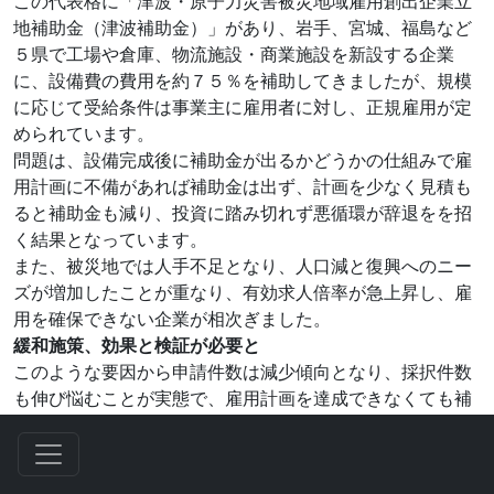
この代表格に「津波・原子力災害被災地域雇用創出企業立
地補助金（津波補助金）」があり、岩手、宮城、福島など
５県で工場や倉庫、物流施設・商業施設を新設する企業
に、設備費の費用を約７５％を補助してきましたが、規模
に応じて受給条件は事業主に雇用者に対し、正規雇用が定
められています。
問題は、設備完成後に補助金が出るかどうかの仕組みで雇
用計画に不備があれば補助金は出ず、計画を少なく見積も
ると補助金も減り、投資に踏み切れず悪循環が辞退をを招
く結果となっています。
また、被災地では人手不足となり、人口減と復興へのニー
ズが増加したことが重なり、有効求人倍率が急上昇し、雇
用を確保できない企業が相次ぎました。
緩和施策、効果と検証が必要と
このような要因から申請件数は減少傾向となり、採択件数
も伸び悩むことが実態で、雇用計画を達成できなくても補
助金の減額に留めるなどの緩和施策が必要と考えられま
す。
東日本大震災から１０年が過ぎ、被災地の復興を促進する