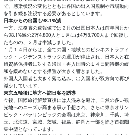
で、感染状況の変化とともに各国の出入国規制や市場動向
を引き続き注視する必要があるとしています。
日本からの出国も98.1%減
一方、法務省の速報値では２月の出国日本人は前年同月か
ら98.1%減の2万4,800人と１月には4万8,700人まで回復し
たものの、２月は半減しました。
１月１４日からは、全ての国・地域とのビシネストラフィ
ック・レジデンストラックの運用が停止され、日本人と在
留資格保持者に対する帰国・再入国時の１４日間待機の緩
和を緩めないとする措置が大きく響きました。
外国人入国者も大きく落ち込み、出入国者が双方向で再び
減少しています。
東京五輪後に地方へ訪日客を誘導
今後、国際旅行解禁直後には人混みを避け、自然の多い観
光地へのニーズが高まる事が予想され、さらに東京オリン
ピック・パラリンピックの会場は東京、神奈川、千葉、埼
玉、北海道、宮城、茨城、福島、静岡と一部を除き首都圏
集中型となっています。