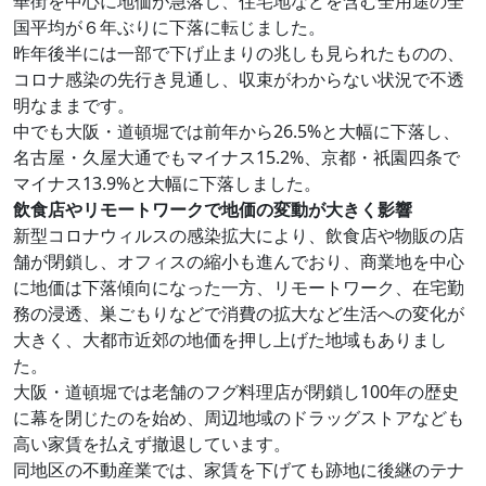
華街を中心に地価が急落し、住宅地などを含む全用途の全
国平均が６年ぶりに下落に転じました。
昨年後半には一部で下げ止まりの兆しも見られたものの、
コロナ感染の先行き見通し、収束がわからない状況で不透
明なままです。
中でも大阪・道頓堀では前年から26.5%と大幅に下落し、
名古屋・久屋大通でもマイナス15.2%、京都・祇園四条で
マイナス13.9%と大幅に下落しました。
飲食店やリモートワークで地価の変動が大きく影響
新型コロナウィルスの感染拡大により、飲食店や物販の店
舗が閉鎖し、オフィスの縮小も進んでおり、商業地を中心
に地価は下落傾向になった一方、リモートワーク、在宅勤
務の浸透、巣ごもりなどで消費の拡大など生活への変化が
大きく、大都市近郊の地価を押し上げた地域もありまし
た。
大阪・道頓堀では老舗のフグ料理店が閉鎖し100年の歴史
に幕を閉じたのを始め、周辺地域のドラッグストアなども
高い家賃を払えず撤退しています。
同地区の不動産業では、家賃を下げても跡地に後継のテナ