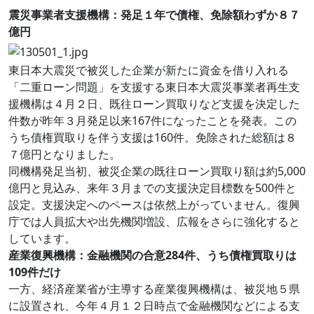
震災事業者支援機構：発足１年で債権、免除額わずか８７
億円
東日本大震災で被災した企業が新たに資金を借り入れる
「二重ローン問題」を支援する東日本大震災事業者再生支
援機構は４月２日、既往ローン買取りなど支援を決定した
件数が昨年３月発足以来167件になったことを発表。この
うち債権買取りを伴う支援は160件。免除された総額は８
７億円となりました。
同機構発足当初、被災企業の既往ローン買取り額は約5,000
億円と見込み、来年３月までの支援決定目標数を500件と
設定。支援決定へのペースは依然上がっていません。復興
庁では人員拡大や出先機関増設、広報をさらに強化すると
しています。
産業復興機構：金融機関の合意284件、うち債権買取りは
109件だけ
一方、経済産業省が主導する産業復興機構は、被災地５県
に設置され、今年４月１２日時点で金融機関などによる支