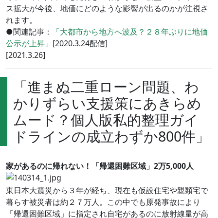
ス拡大が今後、地価にどのような影響が出るのかが注視さ
れます。
●関連記事：
「大都市から地方へ波及？２８年ぶりに地価
公示が上昇」
[2020.3.24配信]
[2021.3.26]
「進まぬ二重ローン問題、わ
かりずらい支援策にあきらめ
ムード？個人版私的整理ガイ
ドラインの成立わずか800件」
家があるのに帰れない！「帰還困難区域」2万5,000人
東日本大震災から３年が経ち、現在も仮設住宅や親類宅で
暮らす被災者は約２７万人。この中でも原発事故により
「帰還困難区域」に指定され自宅があるのに放射線量が高