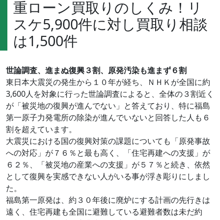
重ローン買取りのしくみ！リ
スケ5,900件に対し買取り相談
は1,500件
世論調査、進まぬ復興３割、原発汚染も進まず６割
東日本大震災の発生から１０年が経ち、ＮＨＫが全国に約
3,600人を対象に行った世論調査によると、全体の３割近く
が「被災地の復興が進んでない」と答えており、特に福島
第一原子力発電所の除染が進んでいないと回答した人も６
割を超えています。
大震災における国の復興対策の課題についても「原発事故
への対応」が７６％と最も高く、「住宅再建への支援」が
６２％、「被災地の産業への支援」が５７％と続き、依然
として復興を実感できない人がいる事が浮き彫りにしまし
た。
福島第一原発は、約３０年後に廃炉にする計画の先行きは
遠く、住宅再建も全国に避難している避難者数は未だ約