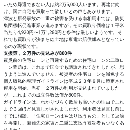
いため帰還できない人は約2万5,000人います。再建に向
け、国に自宅を買取って欲しいとの声もあがります。
津波と原発事故の二重の被害を受ける南相馬市では、防災
集団移転促進事業が進みますが，その買取り価格は１平米
当たり4,920円〜1万1,280円と条件は厳しいようです。そ
れでも買取りが決まらぬ土地は東電の賠償頼みとなってい
るのが現状です。
支援策，２万件の見込みが800件
震災前の住宅ローンと再建するための住宅ローンの二重ロ
ーン問題は、これまで国会でも議論されてきたしたが、思
うように進んでいません。被災者の住宅ローンを減免する
個人版私的整理ガイドラインは平成２３年８月に策定され
運用を開始。当初，２万件の利用が見込まれていました
が、これまでの成立件数は僅か800件。
ガイドラインは、わかりづらく敷居も高いとの理由でこれ
まで３回ほど見直しがされましたが、利用者は見直し前に
すでに相談。「住宅ローンはやはり払うもの」として返済
を再開し、避難先の家賃と二重に支払う被災者も少なくあ
りません。