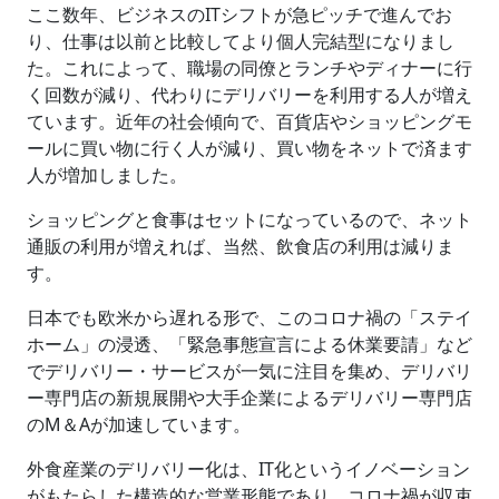
ここ数年、ビジネスの
IT
シフトが急ピッチで進んでお
り、仕事は以前と比較してより個人完結型になりまし
た。これによって、職場の同僚とランチやディナーに行
く回数が減り、代わりにデリバリーを利用する人が増え
ています。近年の社会傾向で、百貨店やショッピングモ
ールに買い物に行く人が減り、買い物をネットで済ます
人が増加しました。
ショッピングと食事はセットになっているので、ネット
通販の利用が増えれば、当然、飲食店の利用は減りま
す。
日本でも欧米から遅れる形で、このコロナ禍の「ステイ
ホーム」の浸透、「緊急事態宣言による休業要請」など
でデリバリー・サービスが一気に注目を集め、デリバリ
ー専門店の新規展開や大手企業によるデリバリー専門店
の
M
＆
A
が加速しています。
外食産業のデリバリー化は、
IT
化というイノベーション
がもたらした構造的な営業形態であり、コロナ禍が収束