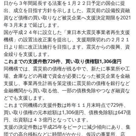
日から３年間延長する法案を１月２２日予定の国会に提
出、成立を目指す方針を示しました。震災前の設備投資融
資など債権の買い取りなど被災企業へ支援決定期限を2021
年３月末まで延ばします。
国が平成２４年に設立した「東日本大震災事業者再生支援
機構」の設置法改正案を提出し、支援期限切れの２月２１
日より前に改正法施行を目指します。震災からの復興、資
金繰りを支援します。
これまでの支援件数729件、買い取り債権額1,306億円
同機構では、震災前の債権が残る中で、新たに事業所や工
場、倉庫などの再建で資金が必要になった被災企業を金融
支援し、事業再生計画を策定後に震災前の債権を銀行など
金融機関から買い取る他、一部の債務免除やつなぎ融資な
どでも支援します。
これまで同機構の支援件数は昨年１１月末時点で729件、
買い取り債権の元本総額は1,306億円、債務免除額は647億
円、出資額は４３億円となっています。
支援の決定件数は平成25年をピークに減少傾向にあり、集
団での高台移転などに時間がかかり、仮設の事業所、店