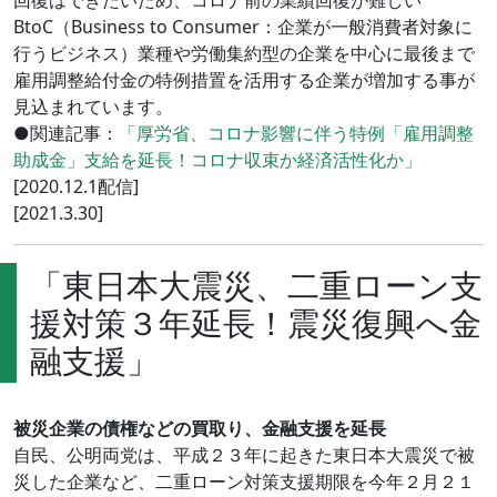
回復はできたいため、コロナ前の業績回復が難しい
BtoC（Business to Consumer：企業が一般消費者対象に
行うビジネス）業種や労働集約型の企業を中心に最後まで
雇用調整給付金の特例措置を活用する企業が増加する事が
見込まれています。
●関連記事：
「厚労省、コロナ影響に伴う特例「雇用調整
助成金」支給を延長！コロナ収束か経済活性化か」
[2020.12.1配信]
[2021.3.30]
「東日本大震災、二重ローン支
援対策３年延長！震災復興へ金
融支援」
被災企業の債権などの買取り、金融支援を延長
自民、公明両党は、平成２３年に起きた東日本大震災で被
災した企業など、二重ローン対策支援期限を今年２月２１