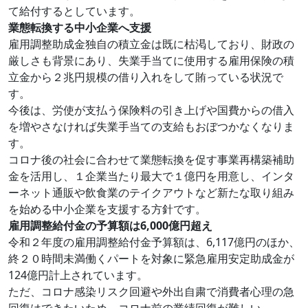
て給付するとしています。
業態転換する中小企業へ支援
雇用調整助成金独自の積立金は既に枯渇しており、財政の
厳しさも背景にあり、失業手当てに使用する雇用保険の積
立金から２兆円規模の借り入れをして賄っている状況で
す。
今後は、労使が支払う保険料の引き上げや国費からの借入
を増やさなければ失業手当ての支給もおぼつかなくなりま
す。
コロナ後の社会に合わせて業態転換を促す事業再構築補助
金を活用し、１企業当たり最大で１億円を用意し、インタ
ーネット通販や飲食業のテイクアウトなど新たな取り組み
を始める中小企業を支援する方針です。
雇用調整給付金の予算額は6,000億円超え
令和２年度の雇用調整給付金予算額は、6,117億円のほか、
終２０時間未満働くパートを対象に緊急雇用安定助成金が
124億円計上されています。
ただ、コロナ感染リスク回避や外出自粛で消費者心理の急