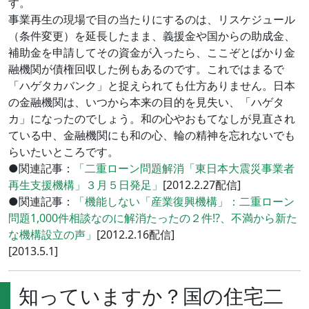
す。
事業再生の現場で目の当たりにするのは、リスケジュール
（条件変更）を延長したまま、義援金や国からの助成金、
補助金を申請してその資金が入ったら、ここぞとばかり金
融機関が債権回収した例もあるのです。これではまるで
「ハゲタカバンク」と捉えられても仕方ありません。日本
の金融機関は、いつから本来の目的を見失い、「ハゲタ
カ」になったのでしょう。和の心やおもてなしが見直され
ている中、金融機関にも和の心、輪の精神を忘れないでも
らいたいところです。
●関連記事：
「二重ローン問題解消「東日本大震災事業者
再生支援機構」３月５日発足」
[2012.2.27配信]
●関連記事：
「機能しない「産業復興機構」：二重ローン
問題1,000件相談なのに解消たったの２件!?、不満から新た
な機構設立の声」
[2012.2.16配信]
[2013.5.1]
知っていますか？国の住宅二