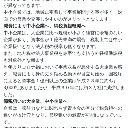
が異なってきます。
中小企業では、地域に密着して事業展開する事が多く、対
面での営業や交渉しやすいのがメリットとなります。
減資により中小企業へ、納税負担軽減へ
中小企業は、大企業に比べ規模が小さく経営に余裕のない
企業が多く、資本金が１億円未満の場合、税制上では中小
企業扱いとなり法人税の税率も低くなります。
また、地方税や法人事業税を赤字でも支払う外径標準課税
も対象外とな離ます。
昨年よりコロナ禍において事業収益が悪化する大企業も増
え、減資により身の丈を縮める動きが目立ち始め、国税庁
によると資本金１億円以上の企業は平成２３年に約3万
3,000社ありましたが、平成３０年には約３万社に減少しま
した。
節税狙いの大企業、中小企業へ
企業は、収益力などに関わらず資本金の区分で税負担への
違いが抜け穴となり、節税狙いの減資が可能になっていま
す。