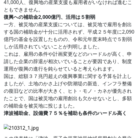
41,000人、復興地の産業支援も雇用者がいなければ進むこ
ともできません。
復興への補助金2,000億円、活用は５割弱
一方、被災地の産業支援については、被災地で雇用を創出
する国の補助金が十分に活用されず、平成２５年度に2,090
億円の基金を設置したものの、令和元年度末時点で５割弱
しか活用されていないことが判明しました。
これは、雇用の条件や計画変更などのハードルが高く、申
請した企業の辞退が相次いでいることが要因であり、制度
運用が復興の進行を鈍らせていると考えられます。
国は、総額３７兆円超えの復興事業に関する予算を計上し
ましたが、土地のかさ上げや防潮堤の新造、インフラ整備
の復旧などの比率が大きく、ヒト・モノ・カネが優先され
たことで、国は被災地の雇用創出も欠かせないとし、多額
の補助金を被災地に投じました。
津波補助金、設備費７５％を補助も条件のハードル高く