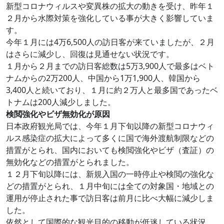
新型コロナウィルスや変異株の拡大の動きを受け、昨年１
２月から水際対策を強化している事が大きく影響していま
す。
今年１月には4万6,500人の訪日客が来ていましたが、２月
はさらに減少し、回復は見通せない状況です。
１月から２月までの訪日客総数は5万3,900人で最多はベト
ナムからの2万200人、中国から1万1,900人、韓国から
3,400人と続いており、１月に約２万人と最多国であったベ
トナムは200人減少しました。
検閲強化やビザ無効化が原因
日本政府観光局では、今年１月下旬以降の新型コロナウィ
ルス感染症の拡大によって多くに国で海外渡航制限などの
措置がとられ、国内においても検閲強化やビザ（査証）の
無効化などの措置がとられました。
１２月下旬以降には、新規入国の一時停止や検閲の強化な
どの措置がとられ、１月中旬には全ての対象国・地域との
運用が停止された事で訪日客は前月に比べ大幅に減少しま
した。
依然として国際的な観光目的の移動が低迷している状況