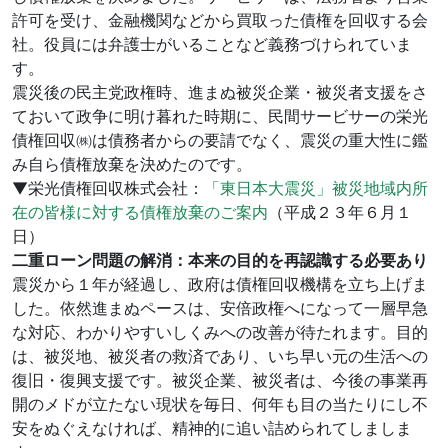
許可を受け、金融機関などから買取った債権を回収する会
社。役員には弁護士がいることなど義務づけられていま
す。
震災後の民主党政権時、進まぬ被災企業・被災者支援をさ
ておいて政争に明け暮れた時期に、民間サービサーの栄光
債権回収㈱は債務者からの要請でなく、震災の重大性に鑑
み自ら債権放棄を決めたのです。
▼栄光債権回収株式会社：
「東日本大震災」被災地域内所
在の皆様に対する債権放棄のご案内
（平成２３年６月１
日）
二重ローン問題の解消：本来の目的を再認識する必要あり
震災から１年が経過し、政府は債権回収機構を立ち上げま
した。依然進まぬペースは、安倍政権へになって一層早急
な対応、わかりやすいしくみへの改善が待たれます。目的
は、被災地、被災者の救済であり、いち早い元の生活への
復旧・復興支援です。被災企業、被災者は、今後の事業再
開のメドが立たない現状を毎日、何年も目の当たりにし不
安をぬぐえなければ、精神的に追い詰められてしましま