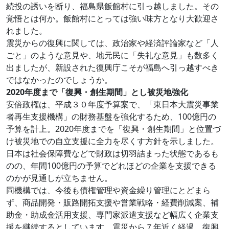
続投の誘いを断り、福島県飯館村に引っ越しました。その
覚悟とは何か。飯館村にとっては強い味方となり大歓迎さ
れました。
震災からの復興に関しては、政治家や経済評論家など「人
ごと」のような意見や、地元民に「失礼な意見」も数多く
出ましたが、新設された復興庁こそが福島へ引っ越すべき
ではなかったのでしょうか。
2020年度まで「復興・創生期間」とし被災地強化
安倍政権は、平成３０年度予算案で、「東日本大震災事業
者再生支援機構」の財務基盤を強化するため、100億円の
予算を計上。2020年度までを「復興・創生期間」と位置づ
け被災地での自立支援に全力を尽くす方針を示しました。
日本は社会保障費などで財政は切羽詰まった状態であるも
のの、年間100億円の予算でどれほどの企業を支援できる
のかが見通しが立ちません。
同機構では、今後も債権管理や資金繰り管理にとどまら
ず、商品開発・販路開拓支援や営業戦略・経費削減案、補
助金・助成金活用支援、専門家派遣支援など幅広く企業支
援を継続するとしています。震災から７年近く経過、復興