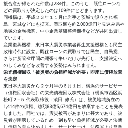
援合意が得られた件数は284件。このうち、既往ローンな
どの買取りが決定したのは109件にとどまります。
同機構は、平成２３年１１月に岩手と茨城で設立され福
島、宮城などにも拡充。買取額を約2,000億円と見込み県や
地域の金融機関、中小企業基盤整備機構などが共同出資し
ています。
産業復興機構、東日本大震災事業者再生支援機構とも民主
政権時代に設立。既往ローンの買取りでは民主、自民党、
さらに所管省庁間の縄張り争いだけが先行し、支援決定へ
のしくみなどを改善する姿勢はみられません。
栄光債権回収「被災者の負担軽減が必要」即座に債権放棄
を決定
東日本大震災から２ケ月半の６月１日、横浜のサービサー
（債権回収会社）の栄光債権回収株式会社（横浜市西区浜
松町２−５ 代表取締役：濱田 修氏）は、被災地域所在の
1,414件の債権、総額88億5,674億円を放棄することを発表
しました。同社では、震災被害があまりに甚大であり、被
災者が困窮しているため一刻も早い負担軽減が必要と決断
し債権放棄を決めました。サービサーは、法務省より営業