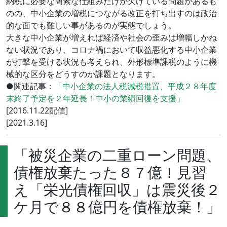
納税に必要な簡素な仕組みだけが欠けている問題があるも
のの、中小企業の増税につながる改正を打ち出すのは政治
的な面でも難しい事があるのが実態でしょう。
大きな中小企業が増えれば経済や社会の歪みは増幅しかね
ない状況であり、コロナ禍において収益悪化する中小企業
が打撃を受ける状況も考えられ、外形標準課税のように機
械的な区分をどうすのか課題となります。
●関連記事：
「中小企業の法人税減税措置、平成２８年度
末終了予定を２年延長！中小の業績回復を支援」
[2016.11.22配信]
[2021.3.16]
「被災企業の二重ローン問題、
債権放棄たった８７億！見習
え「栄光債権回収」は震災後２
ケ月で８８億円を債権放棄！」