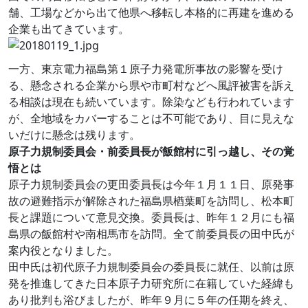
舗、工場などから出て他県へ移転し本格的に再建を進める
企業も出てきています。
一方、東京電力福島第１原子力発電所事故の影響を受け
る、懸念される企業から県や市町村などへ風評被害を訴え
る相談は現在も続いています。除染なども行われています
が、全地域をカバーすることは不可能であり、目に見えな
いだけに懸念は残ります。
原子力規制委員会・前委員長が飯館村に引っ越し、その覚
悟とは
原子力規制委員会の更田委員長は今年１月１１日、原発事
故の避難指示が解除された福島県楢葉町を訪問し、松本町
長と課題について意見交換。委員長は、昨年１２月にも福
島県の飯館村や南相馬市を訪問。全て前委員長の田中氏が
案内役となりました。
田中氏は初代原子力規制委員会の委員長に就任、以前は原
発を推進してきた日本原子力研究所に在籍していた経緯も
あり批判も浴びましたが、昨年９月に５年の任期を終え、