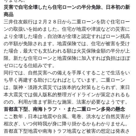
災害で自宅全壊したら住宅ローンの半分免除、日本初の新
商品
三井住友銀行は２月２８日から二重ローンを防ぐ住宅ロー
ンの取扱いを始めました。住宅が地震や津波などの災害に
より全壊した場合，自治体が全壊と認定すればローン残高
の半額が免除されます。地震保険では、住宅が被害を受け
た場合，最大でも支払われる額は火災保険金額の半分が上
限。新たな住宅ローンと地震保険に加入すれば負担はほぼ
ゼロになる仕組みです。
同行では、自然災害への備えを手厚くすることで生活をい
ち早く再建する助けになればとしています。二重ローン
は、阪神・淡路大震災では抜本的な対策もとられず、東日
本大震災では個人版私的整理ガイドラインが策定されるも
のの、利用が進まず新たな施策、法案が必要なようです。
首都直下型、南海トラフ・・また二重ローン多発の懸念
ここ数年，日本は地震や台風、竜巻、洪水など自然災害が
相次ぎ、いつ何時我が身に降り掛かるかもわかりません。
首都直下型地震や南海トラフ地震など被害の想定は発表さ