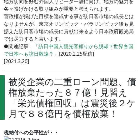
地方訪問を好む外国人リピーター層に向け、地方の魅力を
各々投げかける取り組みが重要と考えられます。
菅政権が掲げた目標を達成する事が訪日客市場の成長とは
なりませんが、東京オリンピック・パラリンピック後も見
据えた訪日客市場の成長に貢献出来るよう日本政府観光局
では尽力すると言います。
●関連記事：
「訪日中国人観光客頼りから脱却？世界各国
で日本へも訪日敬遠？」
[2020.2.25配信]
[2021.3.20]
被災企業の二重ローン問題、債
権放棄たった８７億！見習え
「栄光債権回収」は震災後２ケ
月で８８億円を債権放棄！
税納付への公平性が・・