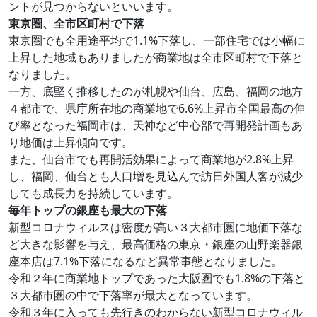
ントが見つからないといいます。
東京圏、全市区町村で下落
東京圏でも全用途平均で1.1%下落し、一部住宅では小幅に
上昇した地域もありましたが商業地は全市区町村で下落と
なりました。
一方、底堅く推移したのが札幌や仙台、広島、福岡の地方
４都市で、県庁所在地の商業地で6.6%上昇市全国最高の伸
び率となった福岡市は、天神など中心部で再開発計画もあ
り地価は上昇傾向です。
また、仙台市でも再開活効果によって商業地が2.8%上昇
し、福岡、仙台とも人口増を見込んで訪日外国人客が減少
しても成長力を持続しています。
毎年トップの銀座も最大の下落
新型コロナウィルスは密度が高い３大都市圏に地価下落な
ど大きな影響を与え、最高価格の東京・銀座の山野楽器銀
座本店は7.1%下落になるなど異常事態となりました。
令和２年に商業地トップであった大阪圏でも1.8%の下落と
３大都市圏の中で下落率が最大となっています。
令和３年に入っても先行きのわからない新型コロナウィル