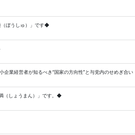
芒種（ぼうしゅ）」です◆
略
 中小企業経営者が知るべき“国家の方向性”と与党内のせめぎ合い
「小満（しょうまん）」です。◆