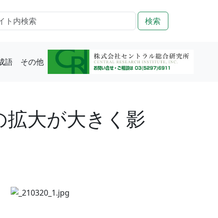
検索
成語
その他
株の拡大が大きく影
し