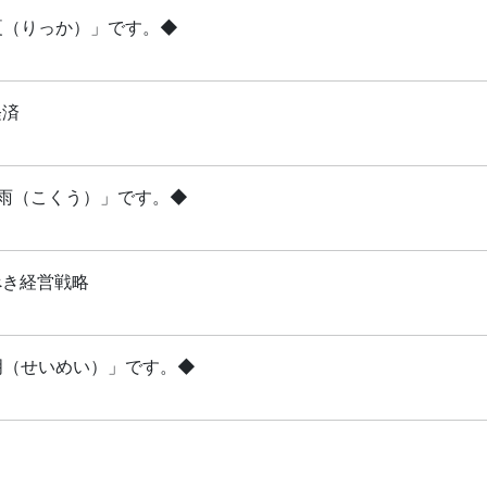
立夏（りっか）」です。◆
経済
穀雨（こくう）」です。◆
べき経営戦略
清明（せいめい）」です。◆