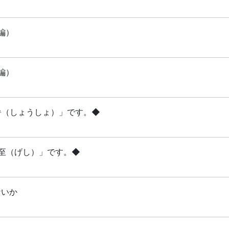
編）
編）
小暑（しょうしょ）」です。◆
夏至（げし）」です。◆
ないか