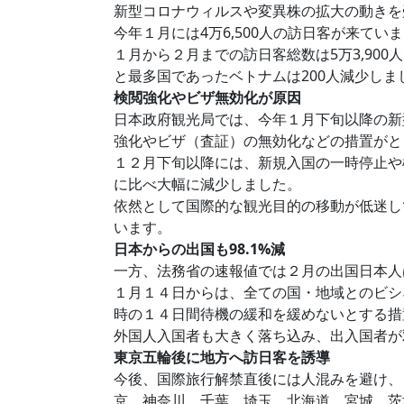
新型コロナウィルスや変異株の拡大の動きを
今年１月には4万6,500人の訪日客が来て
１月から２月までの訪日客総数は5万3,900人
と最多国であったベトナムは200人減少しま
検閲強化やビザ無効化が原因
日本政府観光局では、今年１月下旬以降の新
強化やビザ（査証）の無効化などの措置がと
１２月下旬以降には、新規入国の一時停止や
に比べ大幅に減少しました。
依然として国際的な観光目的の移動が低迷し
います。
日本からの出国も98.1%減
一方、法務省の速報値では２月の出国日本人は前
１月１４日からは、全ての国・地域とのビシ
時の１４日間待機の緩和を緩めないとする措
外国人入国者も大きく落ち込み、出入国者が
東京五輪後に地方へ訪日客を誘導
今後、国際旅行解禁直後には人混みを避け、
京、神奈川、千葉、埼玉、北海道、宮城、茨