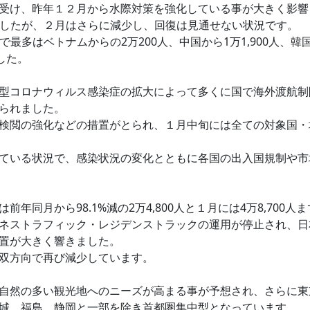
受け、昨年１２月から水際対策を強化している事が大きく影響
いましたが、２月はさらに減少し、回復は見通せない状況です。
で最多はベトナムからの2万200人、中国から1万1,900人、韓
した。
型コロナウィルス感染症の拡大によって多くに国で海外渡航制
られました。
検閲の強化などの措置がとられ、１月中旬には全ての対象国・
ている状況で、感染状況の変化とともに各国の出入国規制や市
年同月から98.1%減の2万4,800人と１月には4万8,70
ネストラフィック・レジデンストラックの運用が停止され、日
置が大きく響きました。
双方向で再び減少しています。
自然の多い観光地へのニーズが高まる事が予想され、さらに東
城、福島、静岡と一部を除き首都圏集中型となっています。