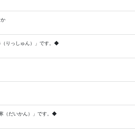
むか
立春（りっしゅん）」です。◆
「大寒（だいかん）」です。◆