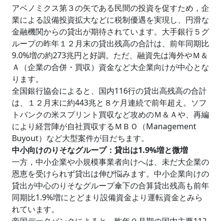
アベノミクス第３の矢である民間の投資を促すため，企
業による設備投資拡大などに税制優遇を実現し、円滑な
金融機関からの貸出が期待されています。大手銀行５グ
ループの昨年１２月末の貸出残高の合計は、前年同期比
9.0%増の約273兆円と好調。ただ、融資先は海外やＭ＆
Ａ（企業の合併・買収）資金など大企業向けが中心とな
ります。
全国銀行協会によると、国内116行の貸出高残高の合計
は、１２月末に約443兆と８ケ月連続で前年超え。ソフ
トバンクの米スプリント買収など攻めのＭ＆Ａや、再編
により経営陣が自社買収するＭＢＯ（Management
Buyout）など大型案件が目だちます。
中小向けのりそなグループ：貸出は1.9%増と微増
一方，中小企業や小規模事業者向けへは、未だ大企業の
恩恵を受けられず貸出は伸び悩みます。中小企業向けの
貸出が中心のりそなグループ傘下の合算貸出残高も前年
同期比1.9%増にとどまり設備資金より運転資金とみら
れています。