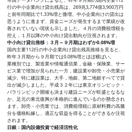
帝国データバンクによると、昨年９月期の国内主要112
行の中小企業向け貸出残高は、269兆3,774億3,900万円
と前年同期比で1.33%増と微増。中小企業向けの貸出は
思うように進まず、資金ニーズが発生するまで業績が改
善されていない現状も示しました。４月の消費税増税を
控え，１月以降の中小向け貸出動向が注視されます。
中小向け貸出推移：３月～９月期はわずか0.08%増
国内主要112行の中小企業向け貸出残高推移を見ると、
昨年３月期から９月期では0.08%増とほぼ横ばい。
業種別では、製造業や情報通信業，金融・保険業、サー
ビス業で増加が見られた一方，建設業や卸売・小売業が
減少。特に建設業は、大手，地銀、第二地銀すべてで貸
出が減少しました。平成３２年には東京オリンピック・
パラリンピック開催も決まり建設ニーズが旺盛となるな
か、足元の東北復興が本格的に進んでいるのか懸念され
ます。卸売・小売業では、消費税増税に原材料費の高騰
分を価格転嫁し、適正な収益を得ることができるか注視
されます。
日銀：国内設備投資で経済活性化