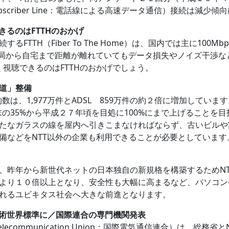
al Subscriber Line：電話線による高速データ通信）接続は減少
できるのはFTTHのおかげ
TTH（Fiber To The Home）は、国内では主に100
中継局から自宅まで距離が離れていてもデータ損失やノイズ干渉など
なく視聴できるのはFTTHのおかげでしょう。
道」整備
数は、1,977万件とADSL 859万件の約２倍に増加してい
末の35%から平成２７年頃を目処に100%にまで上げることを目
たなガラスの線を屋内へ引きこまなければならず、古いビルや
備などをNTT以外の企業も利用できることが必要としています
、昨年から新世代ネットの日本独自の新規格を構築するためNT
より１０倍以上となり、安全性も大幅に高まるなど、パソコン
れるユビキタス社会へ大きな前進となります。
技術世界標準に／国際連合の専門機関発表
al Telecommunication Union：国際電気通信連合）は、