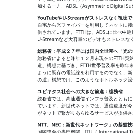
加する一方、ADSL（Asymmetric Digit
YouTubeやU-Streamがストレスなく視聴
自宅から光ファイバーを利用してネットに接続するF
供されています。FTTHは、ADSLに比べ
U-Streamなど大容量のビデオもストレス
総務省：平成２７年には国内全世帯へ「光の
総務省によると昨年１２月末現在のFTTH契約
道」構想に基づき、FTTH世帯普及率を昨年
ように既存の電話線を利用するのでなく、新
の道」構想では、このようなボトルネック設
ユビキタス社会への大きな前進：総務省
総務省では、高速通信インフラ普及とともに
ています。新世代ネットでは、通信速度が今
がネットで繋がりあらゆるサービスが提供さ
NTT、NEC：新世代ネットワーク」の基盤
国際連合の専門機関、ITU（ Internation