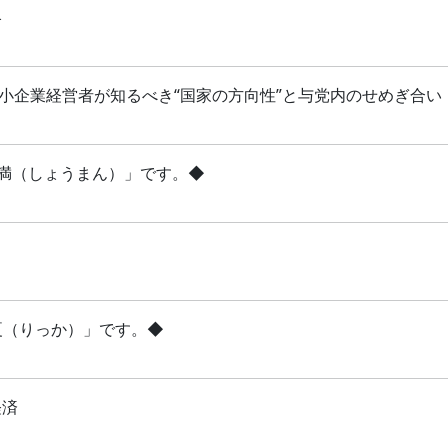
略
 中小企業経営者が知るべき“国家の方向性”と与党内のせめぎ合い
「小満（しょうまん）」です。◆
立夏（りっか）」です。◆
経済