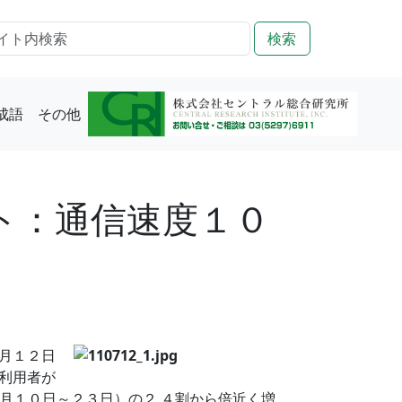
検索
成語
その他
ト：通信速度１０
０月１２日
利用者が
４月１０日～２３日）の２.４割から倍近く増