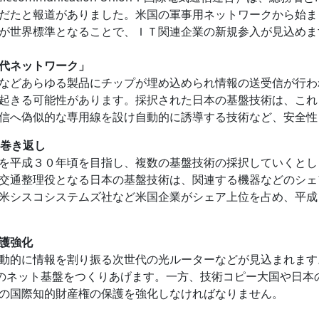
だたと報道がありました。米国の軍事用ネットワークから始ま
が世界標準となることで、ＩＴ関連企業の新規参入が見込めま
代ネットワーク」
などあらゆる製品にチップが埋め込められ情報の送受信が行わ
起きる可能性があります。採択された日本の基盤技術は、これ
信へ偽似的な専用線を設け自動的に誘導する技術など、安全性
の巻き返し
を平成３０年頃を目指し、複数の基盤技術の採択していくとし
交通整理役となる日本の基盤技術は、関連する機器などのシェ
米シスコシステムズ社など米国企業がシェア上位を占め、平成
護強化
動的に情報を割り振る次世代の光ルーターなどが見込まれます
、新世代のネット基盤をつくりあげます。一方、技術コピー大国や
の国際知的財産権の保護を強化しなければなりません。