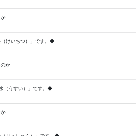
るか
啓蟄（けいちつ）」です。◆
るのか
雨水（うすい）」です。◆
むか
立春（りっしゅん）」です。◆