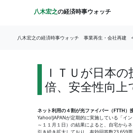
八木宏之
の経済時事ウォッチ
八木宏之の経済時事ウォッチ
事業再生・会社再建
ＩＴＵが日本の
倍、安全性向上
ネット利用の４割が光ファイバー（FTTH）接
Yahoo!JAPANが定期的に実施している
～１１月１日）の結果によると、自宅からネ
引き続き拡大しており、有効回答数23,65