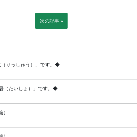
次の記事 »
立秋（りっしゅう）」です。◆
「大暑（たいしょ）」です。◆
編）
編）