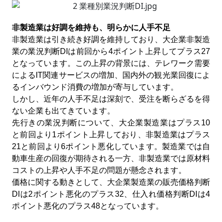
非製造業は好調を維持も、明らかに人手不足
非製造業は引き続き好調を維持しており、大企業非製造
業の業況判断
DI
は前回から
4
ポイント上昇してプラス
27
となっています。この上昇の背景には、テレワーク需要
による
IT
関連サービスの増加、国内外の観光業回復によ
るインバウンド消費の増加が寄与しています。
しかし、近年の人手不足は深刻で、受注を断らざるを得
ない企業も出てきています。
先行きの業況判断について、大企業製造業はプラス
10
と前回より
1
ポイント上昇しており、非製造業はプラス
21
と前回より
6
ポイント悪化しています。製造業では自
動車生産の回復が期待される一方、非製造業では原材料
コストの上昇や人手不足の問題が懸念されます。
価格に関する動きとして、大企業製造業の販売価格判断
DI
は
2
ポイント悪化のプラス
32
、仕入れ価格判断
DI
は
4
ポイント悪化のプラス
48
となっています。