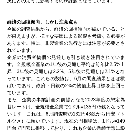
況にどのように影響するのか課題となっています。
経済の回復傾向、しかし注意点も
今回の調査結果から、経済の回復傾向が続いていること
が伺えますが、様々な要因による影響も考慮する必要が
あります。特に、非製造業の先行きには注意が必要とさ
れています。
企業の消費者物価の見通しも引き続き注目されていま
す。全規模全産業の
1
年後の見通し平均は前年比
2.5%
上
昇、
3
年後の見通しは
2.2%
、
5
年後の見通しは
2.1%
とな
っています。これらの数値は、
6
月の調査結果とほぼ横
ばいであり、政府・日銀の
2%
の物価上昇目標を上回っ
ています。
また、企業の事業計画の前提となる
2023
年度の想定為
替レートは、全規模全産業で
1
ドル
=135
円
75
銭となって
います。これは、
6
月調査時の
132
円
43
銭から円安（ト
ルツメ）に傾いています。現在の円相場は、
1
ドル
=149
円台で円安に推移しており、これも企業の業績予想に影