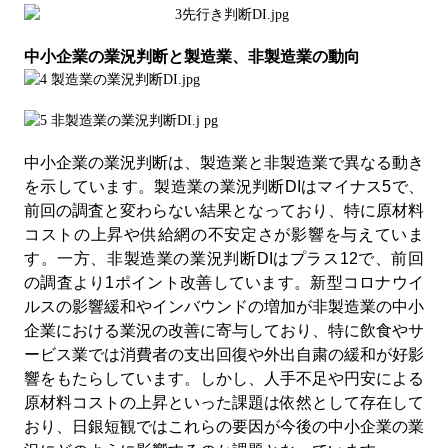
中小企業の業況判断と製造業、非製造業の動向
中小企業の業況判断は、製造業と非製造業で異なる動き
を示しています。製造業の業況判断
DI
はマイナス
5
で、
前回の調査と変わらない結果となっており、特に原材料
コストの上昇や供給網の不安定さが影響を与えていま
す。一方、非製造業の業況判断
DI
はプラス
12
で、前回
の調査より
1
ポイント改善しています。新型コロナウイ
ルスの影響緩和やインバウンドの増加が非製造業の中小
企業における業況の改善に寄与しており、特に飲食やサ
ービス業では消費者の支出回復や外出自粛の緩和が好影
響をもたらしています。しかし、人手不足や円安による
原材料コストの上昇といった課題は依然として存在して
おり、日銀短観ではこれらの要因が今後の中小企業の業