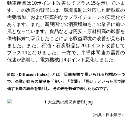
動車産業は
10
ポイント改善してプラス
15
を示していま
す。この改善の背景には、環境規制に対応した新型車の
需要増加、および国際的なサプライチェーンの安定化が
あります。また、新興国での消費増加もこの業界に追い
風となっています。食品などは円安・原材料高の影響を
価格転嫁で吸収したことによる収益環境の改善が見られ
ました。また、石油・石炭製品は
20
ポイント改善して
プラス
14
となりました。一方で、半導体関連の需要の
低迷が影響し、電気機械は
4
ポイント悪化しました。
※
DI
（
Diffusion Index
）とは 日銀短観で用いられる指標の一つ
で、企業が自らの業況を「良い」「普通」「悪い」といった形で評
価する際の結果を集計し、その差を数値で表したものです。
（出典：日本銀行）