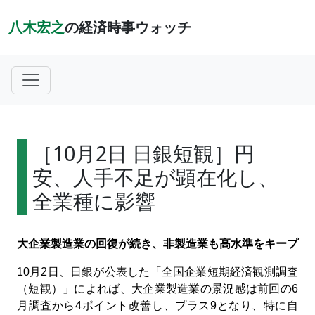
八木宏之
の経済時事ウォッチ
［10月2日 日銀短観］円
安、人手不足が顕在化し、
全業種に影響
大企業製造業の回復が続き、非製造業も高水準をキープ
10
月
2
日、日銀が公表した「全国企業短期経済観測調査
（短観）」によれば、大企業製造業の景況感は前回の
6
月調査から
4
ポイント改善し、プラス
9
となり、特に自