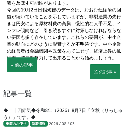
響を及ぼす可能性があります。
今回の
10
月
2
日日銀短観のデータは、おおむね経済の回
復が続いていることを示していますが、非製造業の先行
きは円安による原材料費の高騰、慢性的な人手不足、イ
ンフレ傾向など、引き続きすぐに対策しなければならな
い要因も多く存在しています。これらの要因が、中小企
業の動向にどのように影響するか不明確です。中小企業
の経営者は金融機関や政策をあてにせず、経済上昇の風
に乗って自助努力して出来ることから始めましょう。
« 前の記事
次の記事 »
記事一覧
◆二十四節気◆令和8年（2026）8月7日「立秋（りっしゅ
う）」です。◆
2026 / 08 / 03
季節のお便り
新着情報