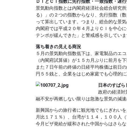
ＤＩとＣＩ指数に先行指数・一致指数・遅行
景気動向指数とは内閣府経済社会総合研究所
る）」の２つの指数からなり、先行指数（数
って算出しています。つまり、総合的な景気
内閣府では平成２０年４月よりＣＩを中心に
テンポが緩んできた」と警戒感を示していま
落ち着きの見える商況
５月の景気動向指数低下は、家電製品のエコ
（内閣府試算値）が１５カ月ぶりに前月を下
また７日午前の終値の日経平均株価は前日の
円５５銭と、企業をはじめ家庭でも心理的に
日本のすばら
政府の経済対
融不安が再燃しない限りは急激な景気の減速
新興国からの旅行者に観光地でもにぎわいを
月比１７１％）、台湾が１１４，１００人（
今月ビザ発給が緩和された中国からはさらな