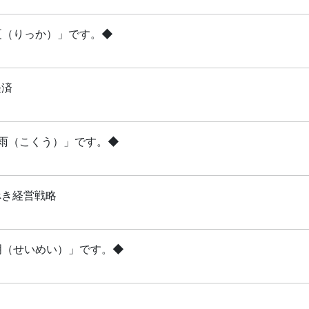
立夏（りっか）」です。◆
経済
穀雨（こくう）」です。◆
べき経営戦略
清明（せいめい）」です。◆