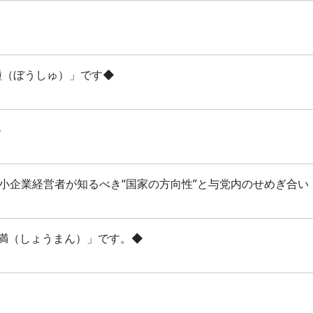
芒種（ぼうしゅ）」です◆
略
 中小企業経営者が知るべき“国家の方向性”と与党内のせめぎ合い
「小満（しょうまん）」です。◆