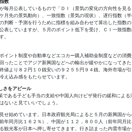
指数
が毎月公表しているもので「ＤＩ（景気の変化の方向性を見る
ケ月先の景気動向）、一致指数（景気の現状）、遅行指数（半
の判断・予測を行うために指標を組み合わせて算出した指数の
公表していますが、５月のポイント低下を受け、ＣＩ一致指数
す。
ポイント制度や自動車などエコカー購入補助金制度などの消費
回ったことでアジア新興国などへの輸出が緩やかになってきた
終値より８２円１０銭安いの９２５５円９４銭、海外市場が引
冷え込み感をもたらせています。
しさをアピール
策である子ども手当の支給や中国人向けビザ発行の緩和による
はないと見ていいでしょう。
見せ始めています。日本政府観光局によると５月の新興国から
前年同月比１６２％）、中国が１１２，８００人（前年同月比
る観光客が日本へ押し寄せてきます。行き詰まった内需市場か