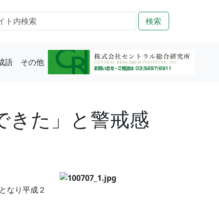
検索
成語
その他
できた」と警戒感
となり平成２