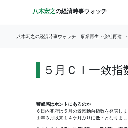
八木宏之
の経済時事ウォッチ
八木宏之の経済時事ウォッチ
事業再生・会社再建
５月ＣＩ一致指
警戒感はホントにあるのか
６日内閣府は５月の景気動向指数を発表しま
１年３月以来１４ケ月ぶりに低下となりまし