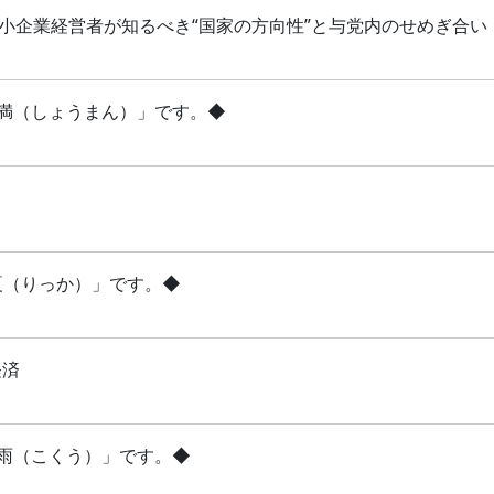
 中小企業経営者が知るべき“国家の方向性”と与党内のせめぎ合い
「小満（しょうまん）」です。◆
立夏（りっか）」です。◆
経済
穀雨（こくう）」です。◆