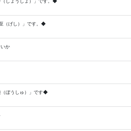
小暑（しょうしょ）」です。◆
夏至（げし）」です。◆
ないか
芒種（ぼうしゅ）」です◆
略