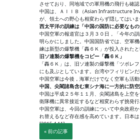
させており、同地域での軍用機の飛行も確認
中国は、ＡＩＩＢ（Asian Infrastruc
が、領土への野心も相変わらず隠してはいま
西太平洋の訓練は「中国の国防に必要なもの
中国空軍の報道官は３月３０日，「今年の訓
明らかにしました。中国国防省では、空軍機
練は新型の爆撃機「轟６Ｋ」が投入されたと
旧ソ連製の爆撃機をコピー「轟６Ｋ」
「轟６Ｋ」は、旧ソ連製の爆撃機「ツボレフ」
にも及ぶとしています。台湾やフィリピンだ
中国空軍は今後，海軍だけでなく空軍も活動
中国、尖閣諸島含む東シナ海に一方的に防空
中国は平成２５年１１月、尖閣諸島を上空を
衛隊機に異常接近するなど相変わらず挑発行
中国空軍は、今回の訓練について中央政府か
れ替えるなど存在感を高めています。日本は
[2015.4.11]
« 前の記事