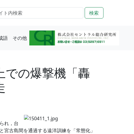
検索
成語
その他
上での爆撃機「轟
走
られ，台
と宮古島間を通過する遠洋訓練を「常態化」