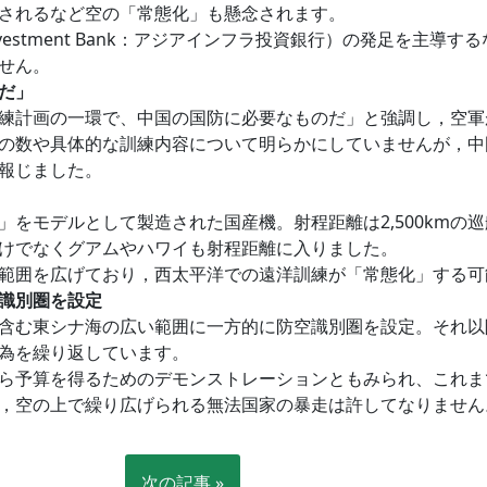
されるなど空の「常態化」も懸念されます。
ture Investment Bank：アジアインフラ投資銀行）の発足
せん。
だ」
練計画の一環で、中国の国防に必要なものだ」と強調し，空軍
の数や具体的な訓練内容について明らかにしていませんが，中
報じました。
をモデルとして製造された国産機。射程距離は2,500kmの巡航
けでなくグアムやハワイも射程距離に入りました。
範囲を広げており，西太平洋での遠洋訓練が「常態化」する可
識別圏を設定
含む東シナ海の広い範囲に一方的に防空識別圏を設定。それ以
為を繰り返しています。
ら予算を得るためのデモンストレーションともみられ、これま
，空の上で繰り広げられる無法国家の暴走は許してなりません
次の記事 »