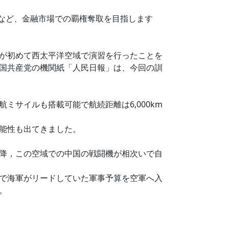
を主導するなど、金融市場での覇権奪取を目指します
が初めて西太平洋空域で演習を行ったことを
国共産党の機関紙「人民日報」は、今回の訓
ミサイルも搭載可能で航続距離は6,000km
能性も出てきました。
降，この空域での中国の戦闘機が相次いで自
で海軍がリードしていた軍事予算を空軍へ入
。