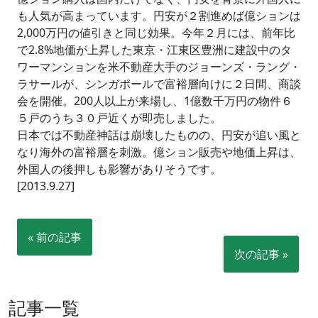
も人気が高まっています。円安が２割進めば億ションは
2,000万円の値引きと同じ効果。今年２月には、前年比
で2.8%地価が上昇した東京・江東区豊洲に建設中のタ
ワーマンションを米不動産大手のジョーンズ・ラング・
ラサールが、シンガポールで富裕層向けに２日間、商談
会を開催。200人以上が来場し、1億数千万円の物件６
５戸のうち３０戸近くが即売しました。
日本では不動産神話は崩壊したものの、円安が追い風と
なり海外の富裕層を刺激。億ション販売や地価上昇は、
外国人の後押しも影響がありそうです。
[2013.9.27]
« 前の記事
次の記事 »
記事一覧