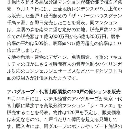
１億円を超える高級分譲マンションが都心部で相次ぎ発
売。９月１７日には、三菱地所レジデンスが９月上旬か
ら販売した全戸１億円超えの「ザ・パークハウスグラン
千鳥ヶ淵」が即日完売したことを発表。同マンション
は、皇居の森を南東に望む絶好の立地。販売戸数２２戸
全ての販売額は１億6,000万円から5億4,200万円。競争
倍率の平均は5.09倍。最高値の５億円超えの倍率は１０
倍に達しました。
立地や敷地・建物のデザイン、免震構造、４重のセキュ
リティのほかにも２４時間有人の管理体制やバイリンガ
ル対応のコンシェルジュサービスなどハードとソフト両
面の取組みが評価されたようです。
アパグループ：代官山駅隣接の120戸の億ションを販売
９月２０日には、ホテル経営のアパグループが東京・代
官山駅に隣接する高級分譲マンション「ザ・コノエ」を
販売することを発表。物件は120戸を予定し、販売価格
は未定なものの、１戸当たり１億円を超える見通しで
す。購入者には、同グループのホテルやリゾート施設の