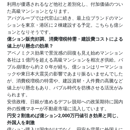
利用が優遇されるなど他社と差別化し、付加価値のつい
た高級マンションとなります。
アパグループでは代官山に続き、最上位ブランドのマン
ションを東京・港区に２棟建設する予定。こちらも億シ
ョンとなりそうです。
億ション販売好調、消費増税特需・建設費コストによる
値上がり懸念の効果？
アベノミクス効果で景況感の回復も見え始めマンション
各社は１億円を超える高級マンションを相次ぎ供給。バ
ブル崩壊から約２０年が経ち、億ションはリーマンショ
ックや東日本大震災の影響であまり振るいませんでした
が、消費税増税の特需や、建設資材・人件費の高騰など
値上がり懸念もあり、バブル時代を彷彿させる活況がみ
られます。
安倍政権、日銀が進めるデフレ脱却への政策期待に国内
外の投機マネーが不動産市場に流入しています。
円安２割進めば億ション2,000万円値引き効果と同じ、
外国人を刺激
億ション購入は国内だけでなく、円安を背景に外国人に