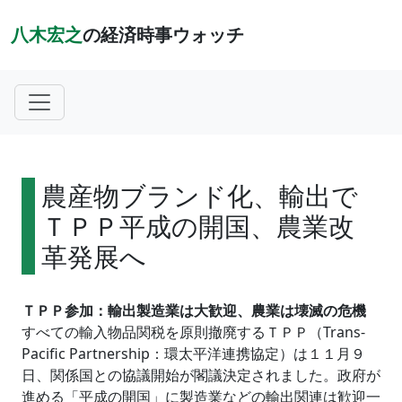
八木宏之
の経済時事ウォッチ
農産物ブランド化、輸出で
ＴＰＰ平成の開国、農業改
革発展へ
ＴＰＰ参加：輸出製造業は大歓迎、農業は壊滅の危機
すべての輸入物品関税を原則撤廃するＴＰＰ（Trans-
Pacific Partnership：環太平洋連携協定）は１１月９
日、関係国との協議開始が閣議決定されました。政府が
進める「平成の開国」に製造業などの輸出関連は歓迎一