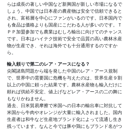
らは成長の著しい中国など新興国が新しい市場になるで
しょう。中国では日本産の農産物は安全で信頼できると
され、富裕層を中心にファンがいるのです。日本国内で
も食品は価格よりも国産にこだわる人が多いのです。Ｔ
ＰＰ加盟参加でも農業はむしろ輸出に向けてのチャンス
です。日本はハイテク技術で安全で品質の高い農林水産
物が生産でき、それは海外でも十分通用するのですか
ら。
輸入頼りで第二のレア・アースになる？
尖閣諸島問題から端を発した中国のレア・アース規制
で、世界中の需要国に危機を与えたのは、世界生産９割
以上の中国に頼った結果です。農林水産物も輸入だけに
頼れば供給不安定、値上げなどレア・アースの二の舞に
もなりかねません。
過去、日米貿易摩擦で米国への日本の輸出車に対抗して
米国から牛肉やオレンジが大量に輸入されました。国内
生産者は和牛など生産地ブランド化によって流通し生き
残っています。なんと今では豚や鶏にもブランド名がつ