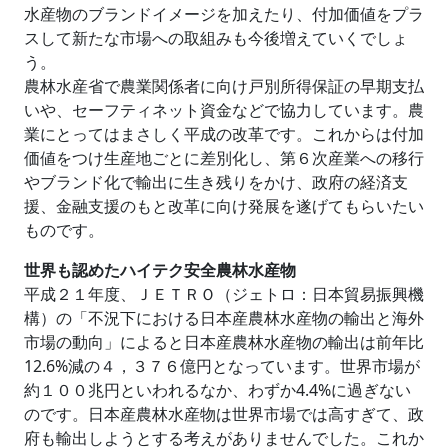
水産物のブランドイメージを加えたり、付加価値をプラ
スして新たな市場への取組みも今後増えていくでしょ
う。
農林水産省で農業関係者に向け戸別所得保証の早期支払
いや、セーフティネット資金などで協力しています。農
業にとってはまさしく平成の改革です。これからは付加
価値をつけ生産地ごとに差別化し、第６次産業への移行
やブランド化で輸出に生き残りをかけ、政府の経済支
援、金融支援のもと改革に向け発展を遂げてもらいたい
ものです。
世界も認めたハイテク安全農林水産物
平成２１年度、ＪＥＴＲＯ（ジェトロ：日本貿易振興機
構）の「不況下における日本産農林水産物の輸出と海外
市場の動向」によると日本産農林水産物の輸出は前年比
12.6%減の４，３７６億円となっています。世界市場が
約１００兆円といわれるなか、わずか4.4%に過ぎない
のです。日本産農林水産物は世界市場では高すぎて、政
府も輸出しようとする考えがありませんでした。これか