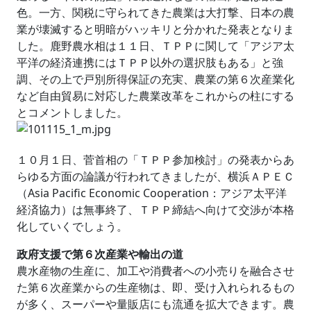
色。一方、関税に守られてきた農業は大打撃、日本の農
業が壊滅すると明暗がハッキリと分かれた発表となりま
した。鹿野農水相は１１日、ＴＰＰに関して「アジア太
平洋の経済連携にはＴＰＰ以外の選択肢もある」と強
調、その上で戸別所得保証の充実、農業の第６次産業化
など自由貿易に対応した農業改革をこれからの柱にする
とコメントしました。
１０月１日、菅首相の「ＴＰＰ参加検討」の発表からあ
らゆる方面の論議が行われてきましたが、横浜ＡＰＥＣ
（Asia Pacific Economic Cooperation：アジア太平洋
経済協力）は無事終了、ＴＰＰ締結へ向けて交渉が本格
化していくでしょう。
政府支援で第６次産業や輸出の道
農水産物の生産に、加工や消費者への小売りを融合させ
た第６次産業からの生産物は、即、受け入れられるもの
が多く、スーパーや量販店にも流通を拡大できます。農