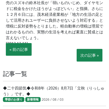
売のスズキの鈴木社長が「弱いものいじめ、ダイヤモン
ドに税金をかけたほうがよっぽどいい」と指摘。さらに
１２月６日には、茂木経済産業相が「地方の生活の足と
して活用されユーザーに負担させないよう対応する」と
増税に反対姿勢をとりました。軽自動車の増税は理屈で
はわかるものの、実態の生活を考えれば素直に賛成とは
言えないでしょう。
[2013.12.11]
« 前の記事
次の記事 »
記事一覧
◆二十四節気◆令和8年（2026）8月7日「立秋（りっしゅ
う）」です。◆
2026 / 08 / 03
季節のお便り
新着情報