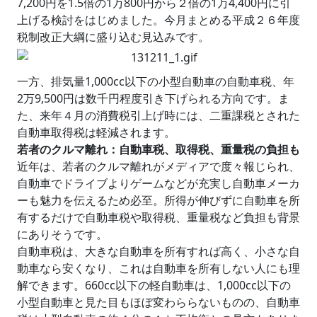
7,200円を1.5倍の1万800円から２倍の1万4,400円に引
上げる検討をはじめました。今月まとめる平成２６年度
税制改正大綱に盛り込む見込みです。
一方、排気量1,000cc以下の小型自動車の自動車税、年
2万9,500円は数千円程度引き下げられる方向です。ま
た、来年４月の消費税引上げ時には、二重課税とされた
自動車取得税は軽減されます。
若者のクルマ離れ：自動車税、取得税、重量税の負担も
近年は、若者のクルマ離れがメディアで度々報じられ、
自動車でドライブよりゲームなどが充実し自動車メーカ
ーも魅力を伝えるため必至。所得が伸びずに自動車を所
有するだけで自動車税や取得税、重量税など負担も背景
にありそうです。
自動車税は、大きな自動車を所有すれば高く、小さな自
動車なら安くなり、これは自動車を所有しない人にも理
解できます。660cc以下の軽自動車は、1,000cc以下の
小型自動車と見た目もほぼ変わららないものの、自動車