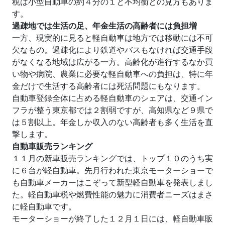
税は小型自動車の約４分の１と不均衡との見方もありま
す。
過疎地では生活の足、年金生活の高齢者には負担増
一方、現実的に見ると軽自動車は地方では移動には不可
欠なもの。過疎化により鉄道やバスもなければ交通手段
がなくなる地域は広がる一方。高齢化が進行するなか買
い物や病院、農業に必要な軽自動車への負担は、特に年
金だけで生活する高齢者には死活問題にもなります。
自動車登録全体に占める軽自動車のシェアは、交通イン
フラが整う東京都では２割弱ですが、高知県など９県で
は５割以上。年金しか収入のない高齢者も多く生活を直
撃します。
自動車販売ランキング
１１月の新車販売ランキングでは、トップ１０のうち実
に６台が軽自動車。先月行われた東京モーターショーで
も自動車メーカーはこぞって新型軽自動車を発表しまし
た。軽自動車税や燃費性能の魅力に消費者ニーズはまさ
に軽自動車です。
モーターショーが終了した１２月１日には、軽自動車販