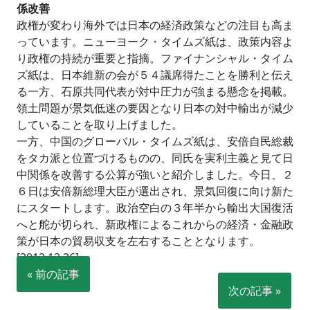
係改善
政権が変わり海外では日本の経済政策などの注目も高ま
っています。ニューヨーク・タイムズ紙は、政策内容よ
り政権の持続が重要と指摘。ファイナンシャル・タイム
ズ紙は、日本維新の会が５４議席得たことを勝利と伝え
る一方、石原共同代表が対中圧力が強まる懸念を掲載。
領土問題が景気低迷の要因となり日本の対中輸出が減少
していることを取り上げました。
一方、中国のグローバル・タイムズ紙は、安倍自民総裁
をタカ派と位置づけるものの、同氏を実利主義と見て日
中関係を改善する公算が強いと紹介しました。今日、２
６日は安倍新総理大臣が選出され、景気回復に向け新た
にスタートします。政治空白の３年半から輸出大国復活
へと舵が切られ、新政権によるこれからの経済・金融政
策が日本の貿易収支を左右することとなります。
[2012.12.26]
« 前の記事
次の記事 »