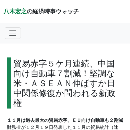
八木宏之
の経済時事ウォッチ
貿易赤字５ケ月連続、中国
向け自動車７割減！堅調な
米・ＡＳＥＡＮ伸ばすか日
中関係修復か問われる新政
権
１１月は過去最大の貿易赤字、ＥＵ向け自動車も２割減
財務省が１２月１９日発表した１１月の貿易統計（速