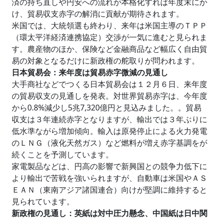
済の持ち直しや円安への流れが本格化すれば年度末にか
け、貿易収支赤字の解消に貢献が期待されます。
米国では、大統領選も終わり、来年は米国主導のＴＰＰ
（環太平洋経済連携協定）交渉が一気に進むと見られま
す。農産物のほか、保険など金融商品など幅広く自由貿
易の対象となるだけに新政権の舵取りが問われます。
日本貿易会：来年度は貿易赤字微減の見通し
大手商社などでつくる日本貿易会は１２月６日、来年度
の貿易収支の見通しを発表。対世界貿易赤字は、今年度
から0.8%減少し5兆7,320億円と見込みました。。貿易
収支は３年連続赤字となりますが、輸出では３年ぶりに
低水準ながら増加傾向。輸入は原発停止による火力発電
のＬＮＧ（液化天然ガス）など燃料が増え赤字基調をが
続くことを予測しています。
家電製品などは、円高の影響で新興国との競争力低下に
より輸出で苦戦を強いられますが、自動車は米国やＡＳ
ＥＡＮ（東南アジア諸国連合）向けが堅調に維持すると
見られています。
新政権の見通し：英紙は対中圧力懸念、中国紙は日中関