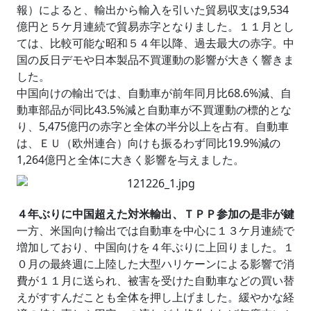
報）によると、輸出から輸入を引いた貿易収支は9,534
億円と５ケ月連続で貿易赤字となりました。１１月とし
ては、比較可能な昭和５４年以降、過去最大の赤字。中
国の反日デモや日本製品不買運動の影響が大きく響きま
した。
中国向けの輸出では、自動車が前年同月比68.6%減、自
動車部品が同比43.5%減と自動車が不買運動の標的とな
り、5,475億円の赤字と全体の半分以上を占有。自動車
は、ＥＵ（欧州連合）向けも振るわず同比19.9%減の
1,264億円と全体に大きく影響を与えました。
４年ぶりに中国超えた対米輸出、ＴＰＰ参加の是非が鍵
一方、米国向け輸出では自動車を中心に１３ケ月連続で
増加しており、中国向けを４年ぶりに上回りました。１
０月の最終週に上陸した大型ハリケーンによる影響で消
費が１１月に送られ、被害を受けた自動車などの買い替
えがすすんだことも全体を押し上げました。緩やかな経