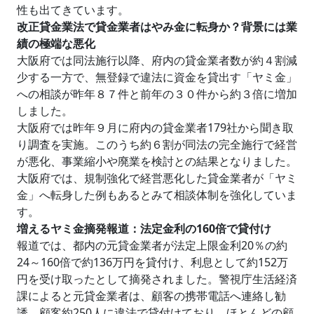
性も出てきています。
改正貸金業法で貸金業者はやみ金に転身か？背景には業
績の極端な悪化
大阪府では同法施行以降、府内の貸金業者数が約４割減
少する一方で、無登録で違法に資金を貸出す「ヤミ金」
への相談が昨年８７件と前年の３０件から約３倍に増加
しました。
大阪府では昨年９月に府内の貸金業者179社から聞き取
り調査を実施。このうち約６割が同法の完全施行で経営
が悪化、事業縮小や廃業を検討との結果となりました。
大阪府では、規制強化で経営悪化した貸金業者が「ヤミ
金」へ転身した例もあるとみて相談体制を強化していま
す。
増えるヤミ金摘発報道：法定金利の160倍で貸付け
報道では、都内の元貸金業者が法定上限金利20％の約
24～160倍で約136万円を貸付け、利息として約152万
円を受け取ったとして摘発されました。警視庁生活経済
課によると元貸金業者は、顧客の携帯電話へ連絡し勧
誘。顧客約250人に違法で貸付けており、ほとんどの顧