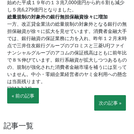
始めた平成１９年の１３兆7,000億円から約６割も減少
し５兆6,279億円となりました。
総量規制の対象外の銀行無担保融資徐々に増加
一方、改正貸金業法の総量規制の対象外となる銀行の無
担保融資が徐々に拡大を見せています。消費者金融大手
では、銀行融資の保証業務に力を入れ、昨年１２月末時
点で三井住友銀行グループのプロミスと三菱UFJファイ
ナンシャルグループのアコムの保証残高はともに前年比
で８％伸びています。銀行系融資が拡大しつつあるもの
の、規制が強化された消費者金融市場を補うには至って
いません。中小・零細企業経営者のヤミ金利用への懸念
は当面残ります。
[2012.2.24]
« 前の記事
次の記事 »
記事一覧