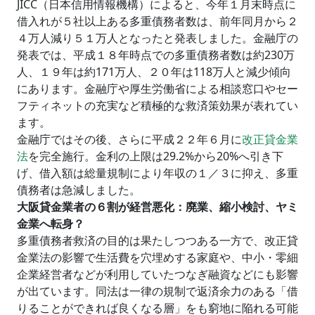
JICC（日本信用情報機構）によると、今年１月末時点に
借入れが５社以上ある多重債務者数は、前年同月から２
４万人減り５１万人となったと発表しました。金融庁の
発表では、平成１８年時点での多重債務者数は約230万
人、１９年は約171万人、２０年は118万人と減少傾向
にあります。金融庁や厚生労働省による相談窓口やセー
フティネットの充実など積極的な救済策効果が表れてい
ます。
金融庁ではその後、さらに平成２２年６月に
改正貸金業
法
を完全施行。金利の上限は29.2%から20%へ引き下
げ、借入額は総量規制により年収の１／３に抑え、多重
債務者は急減しました。
大阪貸金業者の６割が経営悪化：廃業、縮小検討、ヤミ
金業へ転身？
多重債務者救済の目的は果たしつつある一方で、改正貸
金業法の影響で生活費を穴埋めする家庭や、中小・零細
企業経営者などが利用していたつなぎ融資などにも影響
が出ています。同法は一律の規制で返済余力のある「借
りることができれば良くなる層」をも窮地に陥れる可能