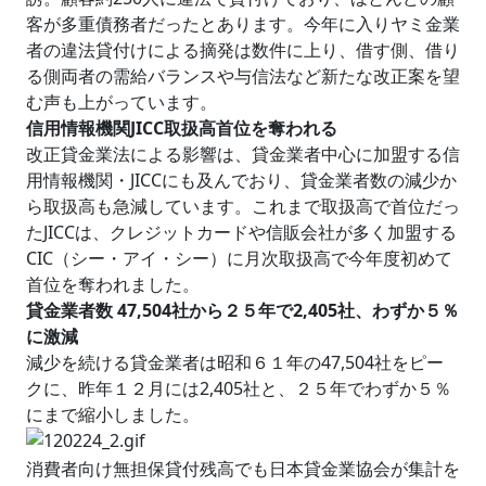
客が多重債務者だったとあります。今年に入りヤミ金業
者の違法貸付けによる摘発は数件に上り、借す側、借り
る側両者の需給バランスや与信法など新たな改正案を望
む声も上がっています。
信用情報機関JICC取扱高首位を奪われる
改正貸金業法による影響は、貸金業者中心に加盟する信
用情報機関・JICCにも及んでおり、貸金業者数の減少か
ら取扱高も急減しています。これまで取扱高で首位だっ
たJICCは、クレジットカードや信販会社が多く加盟する
CIC（シー・アイ・シー）に月次取扱高で今年度初めて
首位を奪われました。
貸金業者数 47,504社から２５年で2,405社、わずか５％
に激減
減少を続ける貸金業者は昭和６１年の47,504社をピー
クに、昨年１２月には2,405社と、２５年でわずか５％
にまで縮小しました。
消費者向け無担保貸付残高でも日本貸金業協会が集計を