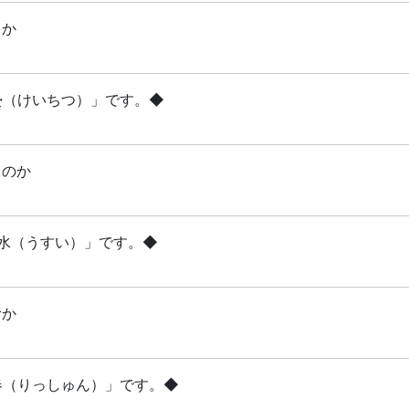
るか
啓蟄（けいちつ）」です。◆
るのか
雨水（うすい）」です。◆
むか
立春（りっしゅん）」です。◆