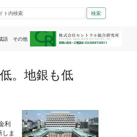
検索
成語
その他
最低。地銀も低
金利
新しま