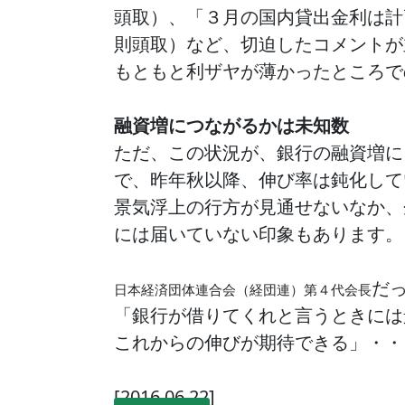
頭取）、「３月の国内貸出金利は計画
則頭取）など、切迫したコメントが
もともと利ザヤが薄かったところで
融資増につながるかは未知数
ただ、この状況が、銀行の融資増に
で、昨年秋以降、伸び率は鈍化して
景気浮上の行方が見通せないなか、
には届いていない印象もあります。
だ
日本経済団体連合会（経団連）
第４代会長
「銀行が借りてくれと言うときには
これからの伸びが期待できる」・・
[2016.06.22]