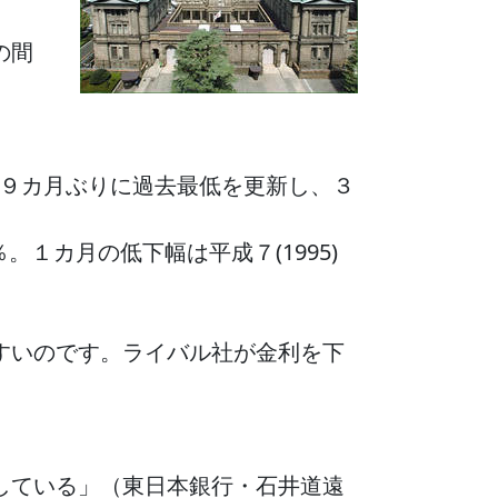
の間
と９カ月ぶりに過去最低を更新し、３
。１カ月の低下幅は平成７(1995)
すいのです。ライバル社が金利を下
している」（東日本銀行・石井道遠