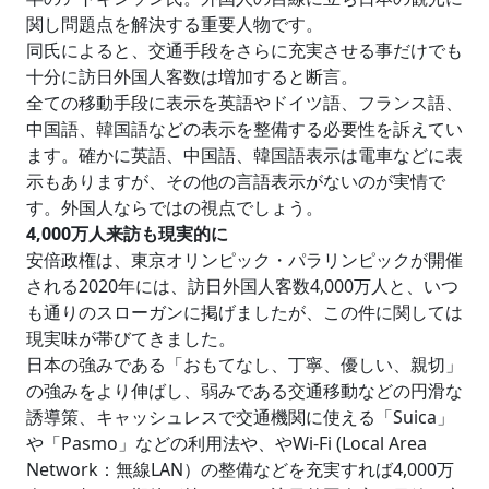
関し問題点を解決する重要人物です。
同氏によると、交通手段をさらに充実させる事だけでも
十分に訪日外国人客数は増加すると断言。
全ての移動手段に表示を英語やドイツ語、フランス語、
中国語、韓国語などの表示を整備する必要性を訴えてい
ます。確かに英語、中国語、韓国語表示は電車などに表
示もありますが、その他の言語表示がないのが実情で
す。外国人ならではの視点でしょう。
4,000万人来訪も現実的に
安倍政権は、東京オリンピック・パラリンピックが開催
される2020年には、訪日外国人客数4,000万人と、いつ
も通りのスローガンに掲げましたが、この件に関しては
現実味が帯びてきました。
日本の強みである「おもてなし、丁寧、優しい、親切」
の強みをより伸ばし、弱みである交通移動などの円滑な
誘導策、キャッシュレスで交通機関に使える「Suica」
や「Pasmo」などの利用法や、やWi-Fi (Local Area
Network：無線LAN）の整備などを充実すれば4,000万