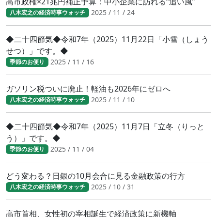
高市政権×21兆円補正予算：中小企業に訪れる“追い風”
2025 / 11 / 24
八木宏之の経済時事ウォッチ
◆二十四節気◆令和7年（2025）11月22日「小雪（しょう
せつ）」です。◆
2025 / 11 / 16
季節のお便り
ガソリン税ついに廃止！軽油も2026年にゼロへ
2025 / 11 / 10
八木宏之の経済時事ウォッチ
◆二十四節気◆令和7年（2025）11月7日「立冬（りっと
う）」です。◆
2025 / 11 / 04
季節のお便り
どう変わる？日銀の10月会合に見る金融政策の行方
2025 / 10 / 31
八木宏之の経済時事ウォッチ
高市首相、女性初の宰相誕生で経済政策に新機軸