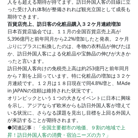
人をも超える期待が持てます。訪日外国人客の目線に立
った受け入れ体制が整備されれば観光立国として成長も
期待できます。
百貨店売上、訪日客の化粧品購入３２ケ月連続増加
日本百貨店協会では、１１月の全国百貨店売上高が
5,396億円と前年同月から2.2%増加したと発表。２ケ月
ぶりにプラスに転換したのは、冬物の衣料品が伸びたほ
か、訪日外国人客による化粧品や宝飾品の伸びが大きか
ったと言います。
訪日外国人客向けの免税売上高は約253億円と前年同月
から７割を上回っています。特に化粧品の増加は３２ケ
月連続です。１２月は１８日現在で同4.8%増と、MAde
in JAPANの信頼は維持された状況です。
オリンピックという１つの大きなイベントに日本に興味
を示し、アジアならず欧米からも訪日外国人客が増えて
いる状況に、さらなる課題を見出し目標を上回る外国人
が来訪することが期待されます。
●関連記事：
「全国主要都市の地価、９割の地域で上
昇！訪日外国人客の消費・宿泊ニーズの力？」