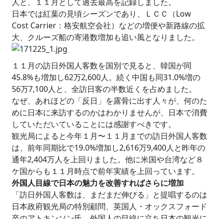
人と、１１月として過去最高を記録しました。
日本では紅葉の見頃シーズンであり、ＬＣＣ（Low
Cost Carrier：格安航空会社）などの増便や新路線の拡
大、クルーズ船の寄港数増加も追い風となりました。
１１月の訪日外国人客数を国別で見ると、韓国が同
45.8%も増加し62万2,600人。続く中国も同31.0%増の
56万7,100人と、全訪日客の半数近くを占めました。
なぜ、あれほどの「反日」を露骨に出す人々が、何のた
めに日本に来訪するのかはわかりませんが、日本で消費
していただいていることには感謝すべきです。
観光局によると今年１月〜１１月までの訪日外国人客数
は、前年同期比で19.0%増加し2,616万9,400人と昨年の
通年2,404万人を上回りました。他に米国や台湾など８
ケ国からも１１月時点で前年実績を上回っています。
外国人目線で日本の魅力を改善すればさらに増加
「訪日外国人客数は、まだまだ伸びる」と提唱するのは
日本政府観光局の特別顧問、英国人・オックスフォード
卒のアトキンソン氏。外国人の目線に立ち日本の観光に