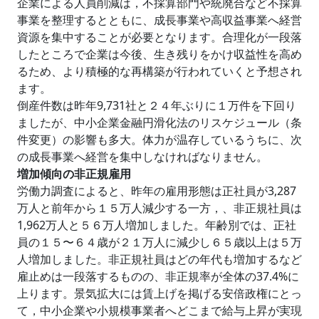
企業による人員削減は，不採算部門や統廃合など不採算
事業を整理するとともに、成長事業や高収益事業へ経営
資源を集中することが必要となります。合理化が一段落
したところで企業は今後、生き残りをかけ収益性を高め
るため、より積極的な再構築が行われていくと予想され
ます。
倒産件数は昨年9,731社と２４年ぶりに１万件を下回り
ましたが、中小企業金融円滑化法のリスケジュール（条
件変更）の影響も多大。体力が温存しているうちに、次
の成長事業へ経営を集中しなければなりません。
増加傾向の非正規雇用
労働力調査によると、昨年の雇用形態は正社員が3,287
万人と前年から１５万人減少する一方，、非正規社員は
1,962万人と５６万人増加しました。年齢別では、正社
員の１５〜６４歳が２１万人に減少し６５歳以上は５万
人増加しました。非正規社員はどの年代も増加するなど
雇止めは一段落するものの、非正規率が全体の37.4%に
上ります。景気拡大には賃上げを掲げる安倍政権にとっ
て，中小企業や小規模事業者へどこまで給与上昇が実現