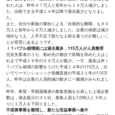
れた人は、昨年４７万人と前年から１４万人減少しまし
た。比較できる平成１４年以降で過去最少となりまし
た。
また、自分や家族の都合による「自発的な離職」も９０
万人と前年から６万人減少しました。企業の倒産は減少
傾向なうえ、人手不足で新たな人材を雇うのが難しいこ
とが背景にあるようです。
ＩＴバブル崩壊後には過去最多，115万人が人員整理
完全失業者のうち、勤め先の都合で前職を辞めた人はこ
れまで平成１９年の５９万人が最少。一方，最多は米Ｉ
Ｔバブル崩壊の影響をうけた平成１４年の115万人，次
いでリーマンショッック危機直後の平成２１年の110万
人。昨年は企業の人員削減の動きに一服感がみられまし
た。
昨年、希望・早期退職者の募集実施を公表した上場企業
数は，過去最少の３１社。募集人員も7,098人と３年ぶ
りに１万人を下回りました。
不採算事業を整理し、新たな収益事業へ集中