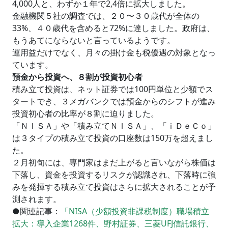
4,000人と、わずか１年で2,4倍に拡大しました。
金融機関５社の調査では、２０〜３０歳代が全体の
33%、４０歳代を含めると72%に達しました。政府は、
もうあてにならないと言っているようです。
運用益だけでなく、月々の掛け金も税優遇の対象となっ
ています。
預金から投資へ、８割が投資初心者
積み立て投資は、ネット証券では100円単位と少額でス
タートでき、３メガバンクでは預金からのシフトが進み
投資初心者の比率が８割に迫りました。
「ＮＩＳＡ」や「積み立てＮＩＳＡ」、「ｉＤｅＣｏ」
は３タイプの積み立て投資の口座数は150万を超えまし
た。
２月初旬には、専門家はまだ上がると言いながら株価は
下落し、資金を投資するリスクが認識され、下落時に強
みを発揮する積み立て投資はさらに拡大されることが予
測されます。
●関連記事：
「NISA（少額投資非課税制度）職場積立
拡大：導入企業1268件、野村証券、三菱UFJ信託銀行、