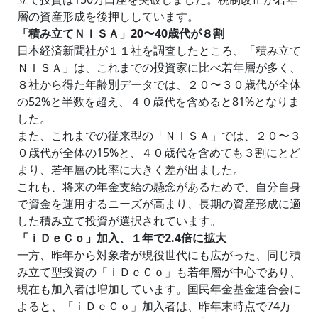
層の資産形成を後押ししています。
「積み立てＮＩＳＡ」20〜40歳代が８割
日本経済新聞社が１１社を調査したところ、「積み立て
ＮＩＳＡ」は、これまでの投資家に比べ若年層が多く、
８社から得た年齢別データでは、２０〜３０歳代が全体
の52%と半数を超え、４０歳代を含めると81%となりま
した。
また、これまでの従来型の「ＮＩＳＡ」では、２０〜３
０歳代が全体の15%と、４０歳代を含めても３割にとど
まり、若年層の比率に大きく差が出ました。
これも、将来の年金支給の懸念があるためで、自分自身
で資金を運用するニーズが高まり、長期の資産形成に適
した積み立て投資が選択されています。
「ｉＤｅＣｏ」加入、１年で2.4倍に拡大
一方、昨年から対象者が現役世代にも広がった、同じ積
み立て型投資の「ｉＤｅＣｏ」も若年層が中心であり、
現在も加入者は増加しています。国民年金基金連合会に
よると、「ｉＤｅＣｏ」加入者は、昨年末時点で74万