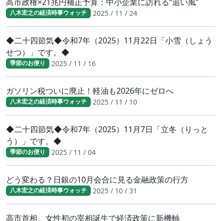
高市政権×21兆円補正予算：中小企業に訪れる“追い風”
2025 / 11 / 24
八木宏之の経済時事ウォッチ
◆二十四節気◆令和7年（2025）11月22日「小雪（しょう
せつ）」です。◆
2025 / 11 / 16
季節のお便り
ガソリン税ついに廃止！軽油も2026年にゼロへ
2025 / 11 / 10
八木宏之の経済時事ウォッチ
◆二十四節気◆令和7年（2025）11月7日「立冬（りっと
う）」です。◆
2025 / 11 / 04
季節のお便り
どう変わる？日銀の10月会合に見る金融政策の行方
2025 / 10 / 31
八木宏之の経済時事ウォッチ
高市首相、女性初の宰相誕生で経済政策に新機軸