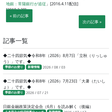
地銀：常陽銀行が追従
」[2016.4.11配信]
[2018.2.28]
« 前の記事
次の記事 »
記事一覧
◆二十四節気◆令和8年（2026）8月7日「立秋（りっしゅ
う）」です。◆
2026 / 08 / 03
季節のお便り
新着情報
◆二十四節気◆令和8年（2026）7月23日「大暑（たいし
ょ）」です。◆
2026 / 07 / 21
季節のお便り
日銀金融政策決定会合（6月）を読み解く（後編）
八木宏之の経済時事ウォッチ
新着情報