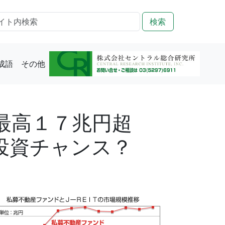
検索
成語
その他
最高１７兆円超
投資チャンス？