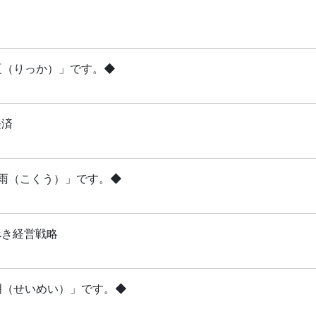
立夏（りっか）」です。◆
経済
穀雨（こくう）」です。◆
べき経営戦略
清明（せいめい）」です。◆