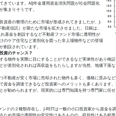
てきています。AIJ年金運用資金消失問題が社会問題化
が集まりそうです。
良資産の整理のために市場が形成されてきましたが、J-
 Trust：上場不動産信託）が新たな市場を拡大させました。日銀は、
産買入れ基金を創設するなど不動産ファンド市場に透明性が
けのケア住宅など差別化を図った非上場物件などの登場
が創設されています。
投資のチャンス？
する物件を実際に目にすることができるなど実体性があり検証
どが差別化されれば高収益をもたらしますが当然、地価下落な
つ不動産が安く市場に売却された物件も多く、価格に歪みなど
で資金を調達できるなど投資家へのメリットも多くあります。
とが勧められますが、現実的には専門知識を持つ専門家に任せ
ファンドの２種類存在し、J-REITは一般の小口投資家から資
るため市場の透明性や安定性はあるものの、収益性はある程度