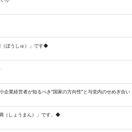
芒種（ぼうしゅ）」です◆
略
 中小企業経営者が知るべき“国家の方向性”と与党内のせめぎ合い
「小満（しょうまん）」です。◆