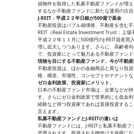
規物件を取得した私募不動産ファンドが増え
するなか不動産ファンドに新たな運用の注目
J-REIT：平成２２年日銀が500億で基金
不動産投資はバブル崩壊後、不動産を含む不
REIT（Real Estate Investment
平成２２年１１月に500億円のJ-REIT資
増し拡大しつつあります。さらに、高齢者向
で、投資家にとって魅力ある不動産ファンド
現物を目にする不動産ファンド、今が不動産
不動産投資は、ほかの金融商品と異なり投資
格、構造、市場性、コンセプトやテナントな
ゼロ金利政策、投資家にメリット、
日本の不動産ファンド市場は、企業などが持
す。さらにゼロ金利政策で世界的にも低金利
経験など持つ投資家であれば直接投資するこ
言えます。
私募不動産ファンドとJ‐REITの違いは
不動産ファンドには、J-REITと私募不動産
売買されます。投資される物件は大規模にな