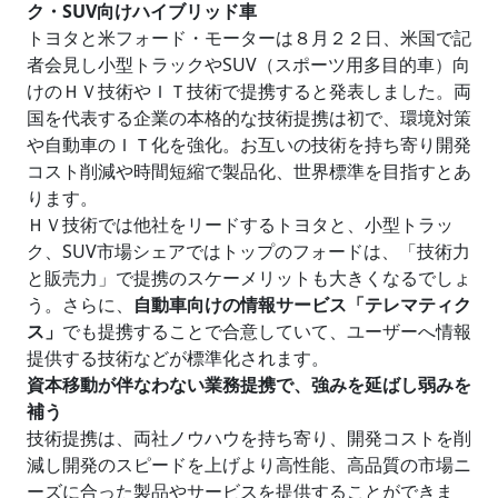
ク・SUV向けハイブリッド車
トヨタと米フォード・モーターは８月２２日、米国で記
者会見し小型トラックやSUV（スポーツ用多目的車）向
けのＨＶ技術やＩＴ技術で提携すると発表しました。両
国を代表する企業の本格的な技術提携は初で、環境対策
や自動車のＩＴ化を強化。お互いの技術を持ち寄り開発
コスト削減や時間短縮で製品化、世界標準を目指すとあ
ります。
ＨＶ技術では他社をリードするトヨタと、小型トラッ
ク、SUV市場シェアではトップのフォードは、「技術力
と販売力」で提携のスケーメリットも大きくなるでしょ
う。さらに、
自動車向けの情報サービス「テレマティク
ス」
でも提携することで合意していて、ユーザーへ情報
提供する技術などが標準化されます。
資本移動が伴なわない業務提携で、強みを延ばし弱みを
補う
技術提携は、両社ノウハウを持ち寄り、開発コストを削
減し開発のスピードを上げより高性能、高品質の市場ニ
ーズに合った製品やサービスを提供することができま