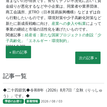
進まないのが現状です。長引くデフレ不況化において資
金繰りが悪化するなど中小企業は、同業者や業界団体、
商工会議所、JETRO（日本貿易振興機構）などまずは自
ら行動したいものです。環境対策や少子高齢化対策など
新たに新成長戦略に向け、
産業への参入や転業
によって
事業の継続と市場の活性化を遂げたいものです。
関連記事：
経産省：新たな国家プロジェクトの創設「少
子高齢化」「エネルギー・環境制約」
[2011.8.30]
« 前の記事
次の記事 »
記事一覧
◆二十四節気◆令和8年（2026）8月7日「立秋（りっしゅ
う）」です。◆
2026 / 08 / 03
季節のお便り
新着情報