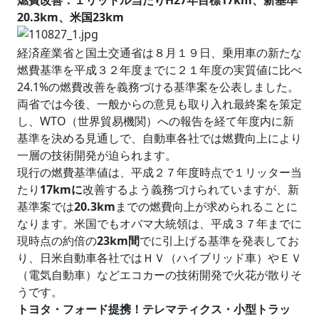
燃費改善：１リットル当たりH27年目標17km、新基準
20.3km、米国23km
経済産業省と国土交通省は８月１９日、乗用車の新たな
燃費基準を平成３２年度までに２１年度の実質値に比べ
24.1%の燃費改善を義務づける基準案を公表しました。
両省では今後、一般からの意見も取り入れ最終案を策定
し、WTO（世界貿易機関）への報告を経て年度内に新
基準を決める見通しで、自動車各社では燃費向上により
一層の技術開発が迫られます。
現行の燃費基準値は、平成２７年度時点で１リッター当
たり
17kmに
改善するよう義務づけられていますが、新
基準案では
20.3km
までの燃費向上が求められることに
なります。米国でもオバマ大統領は、平成３７年までに
現時点の約倍の
23km間
でに引上げる基準を発表してお
り、日米自動車各社ではＨＶ（ハイブリッド車）やＥＶ
（電気自動車）などエコカーの技術開発で火花が散りそ
うです。
トヨタ・フォード提携！テレマティクス・小型トラッ