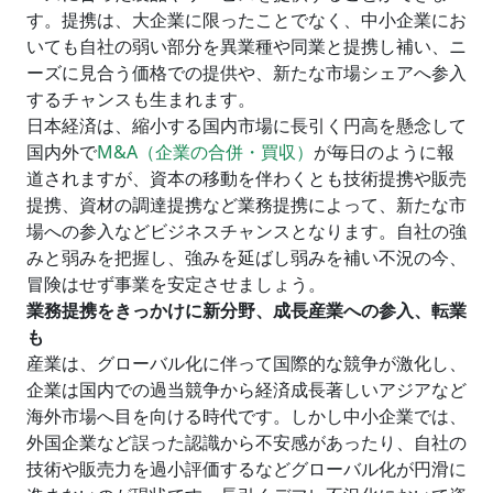
す。提携は、大企業に限ったことでなく、中小企業にお
いても自社の弱い部分を異業種や同業と提携し補い、ニ
ーズに見合う価格での提供や、新たな市場シェアへ参入
するチャンスも生まれます。
日本経済は、縮小する国内市場に長引く円高を懸念して
国内外で
M&A（企業の合併・買収）
が毎日のように報
道されますが、資本の移動を伴わくとも技術提携や販売
提携、資材の調達提携など業務提携によって、新たな市
場への参入などビジネスチャンスとなります。自社の強
みと弱みを把握し、強みを延ばし弱みを補い不況の今、
冒険はせず事業を安定させましょう。
業務提携をきっかけに新分野、成長産業への参入、転業
も
産業は、グローバル化に伴って国際的な競争が激化し、
企業は国内での過当競争から経済成長著しいアジアなど
海外市場へ目を向ける時代です。しかし中小企業では、
外国企業など誤った認識から不安感があったり、自社の
技術や販売力を過小評価するなどグローバル化が円滑に