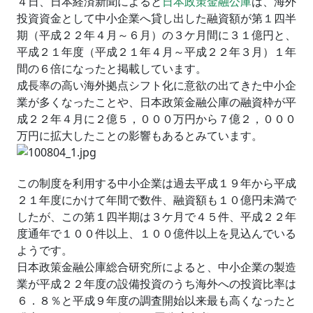
４日、日本経済新聞によると
日本政策金融公庫
は、海外
投資資金として中小企業へ貸し出した融資額が第１四半
期（平成２２年４月～６月）の３ケ月間に３１億円と、
平成２１年度（平成２１年４月～平成２２年３月）１年
間の６倍になったと掲載しています。
成長率の高い海外拠点シフト化に意欲の出てきた中小企
業が多くなったことや、日本政策金融公庫の融資枠が平
成２２年４月に２億５，０００万円から７億２，０００
万円に拡大したことの影響もあるとみています。
この制度を利用する中小企業は過去平成１９年から平成
２１年度にかけて年間で数件、融資額も１０億円未満で
したが、この第１四半期は３ケ月で４５件、平成２２年
度通年で１００件以上、１００億件以上を見込んでいる
ようです。
日本政策金融公庫総合研究所によると、中小企業の製造
業が平成２２年度の設備投資のうち海外への投資比率は
６．８％と平成９年度の調査開始以来最も高くなったと