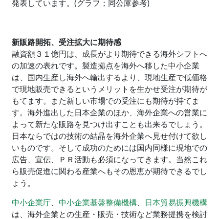
発表しています。(グラフ；同公庫参考)
新販路開拓、受注拡大に期待感
融資額３１億円は、成長がより期待できる海外シフトへ
の加速の表れです。製造拠点を海外へ移した中小企業
は、国内生産し海外へ輸出するより、現地生産で低価格
で現地販売できるというメリットを生かせ受注が期待が
もてます。また新しい市場での受注にも期待が持てま
す。海外進出した日本企業のほか、海外企業への営業に
よって新たな販路を見つけ出すことも出来るでしょう。
日本ならではの技術の結晶を海外企業へ見せ付けて欲し
いものです。そして成功のためには国内同様に現地での
広告、宣伝、ＰＲ活動も必須になってきます。当然これ
ら販売促進に関わる産業へもその恩恵が期待できるでし
ょう。
中小企業庁
、
中小企業基盤整備機構
、
日本貿易振興機構
は、海外企業との生産・販売・技術など業務提携を検討