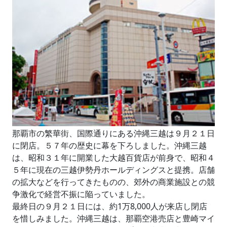
那覇市の繁華街、国際通りにある沖縄三越は９月２１日
に閉店。５７年の歴史に幕を下ろしました。沖縄三越
は、昭和３１年に開業した大越百貨店が前身で、昭和４
５年に現在の三越伊勢丹ホールディングスと提携。店舗
の拡大などを行ってきたものの、郊外の商業施設との競
争激化で経営不振に陥っていました。
最終日の９月２１日には、約1万8,000人が来店し閉店
を惜しみました。沖縄三越は、那覇空港売店と豊崎マイ