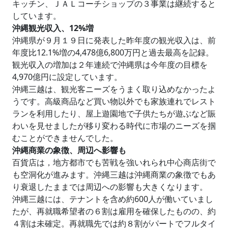
キッチン、ＪＡＬコーチショップの３事業は継続すると
しています。
沖縄観光収入、12%増
沖縄県が９月１９日に発表した昨年度の観光収入は、前
年度比12.1%増の4,478億6,800万円と過去最高を記録。
観光収入の増加は２年連続で沖縄県は今年度の目標を
4,970億円に設定しています。
沖縄三越は、観光客ニーズをうまく取り込めなかったよ
うです。高級商品など買い物以外でも家族連れでレスト
ランを利用したり、屋上遊園地で子供たちが遊ぶなど賑
わいを見せましたが移り変わる時代に市場のニーズを掴
むことができませんでした。
沖縄商業の象徴、周辺へ影響も
百貨店は，地方都市でも苦戦を強いれられ中心商店街で
も空洞化が進みます。沖縄三越は沖縄商業の象徴でもあ
り衰退したままでは周辺への影響も大きくなります。
沖縄三越には、テナントを含め約600人が働いていまし
たが、再就職希望者の６割は雇用を確保したものの、約
４割は未確定。再就職先では約８割がパートでフルタイ