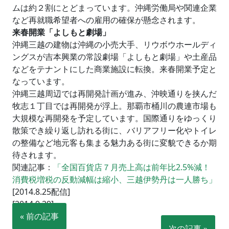
ムは約２割にとどまっています。沖縄労働局や関連企業
など再就職希望者への雇用の確保が懸念されます。
来春開業「よしもと劇場」
沖縄三越の建物は沖縄の小売大手、リウボウホールディ
ングスが吉本興業の常設劇場「よしもと劇場」や土産品
などをテナントにした商業施設に転換。来春開業予定と
なっています。
沖縄三越周辺では再開発計画が進み、沖映通りを挟んだ
牧志１丁目では再開発が浮上。那覇市桶川の農連市場も
大規模な再開発を予定しています。国際通りをゆっくり
散策でき繰り返し訪れる街に、バリアフリー化やトイレ
の整備など地元客も集まる魅力ある街に変貌できるか期
待されます。
関連記事：
「全国百貨店７月売上高は前年比2.5%減！
消費税増税の反動減幅は縮小、三越伊勢丹は一人勝ち」
[2014.8.25配信]
[2014.9.29]
« 前の記事
次の記事 »