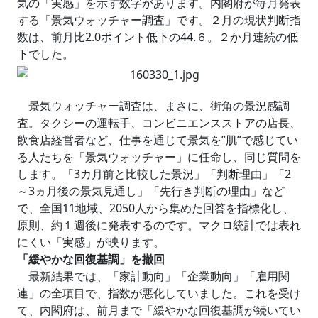
気の「実感」を示す数字があります。内閣府が毎月発表
する「景気ウォッチャー調査」です。２月の現状判断指
数は、前月比2.0ポイント低下の44.６。２か月連続の低
下でした。
景気ウォッチャー調査は、まさに、街角の景況感調
査。タクシーの運転手、コンビニエンスストアの店長、
飲食店経営者など、仕事を通じて景気を”肌”で感じてい
る人たちを「景気ウォッチャー」に任命し、同じ質問を
します。「3カ月前と比較した景況」「判断理由」「2
～3ヵ月後の景気見通し」「先行き判断の理由」など
で、全国11地域、2050人から集めた回答を指標化し、
原則、約１週後に発表するのです。マクロ統計では表れ
にくい「実感」が映ります。
「緩やかな回復基調」を撤回
最新結果では、「家計動向」「企業動向」「雇用関
連」の全項目で、指数が悪化していました。これを受け
て、内閣府は、前月まで「緩やかな回復基調が続いてい