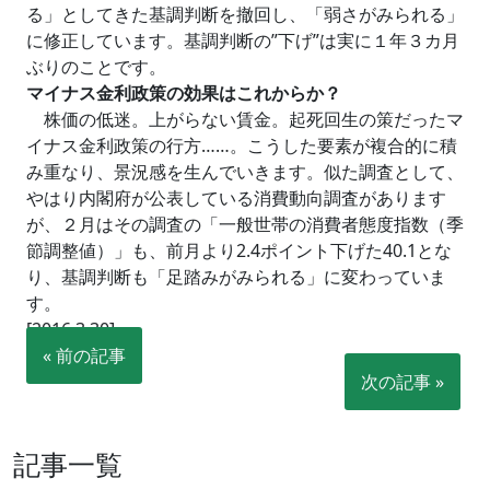
る」としてきた基調判断を撤回し、「弱さがみられる」
に修正しています。基調判断の”下げ”は実に１年３カ月
ぶりのことです。
マイナス金利政策の効果はこれからか？
株価の低迷。上がらない賃金。起死回生の策だったマ
イナス金利政策の行方……。こうした要素が複合的に積
み重なり、景況感を生んでいきます。似た調査として、
やはり内閣府が公表している消費動向調査があります
が、２月はその調査の「一般世帯の消費者態度指数（季
節調整値）」も、前月より2.4ポイント下げた40.1とな
り、基調判断も「足踏みがみられる」に変わっていま
す。
[2016.3.30]
« 前の記事
次の記事 »
記事一覧