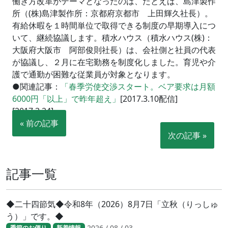
働き方改革がテーマとなったのは、たとえば、島津製作
所（(株)島津製作所：京都府京都市 上田輝久社長）。
有給休暇を１時間単位で取得できる制度の早期導入につ
いて、継続協議します。積水ハウス（積水ハウス(株)：
大阪府大阪市 阿部俊則社長）は、会社側と社員の代表
が協議し、２月に在宅勤務を制度化しました。育児や介
護で通勤が困難な従業員が対象となります。
●関連記事：
「春季労使交渉スタート。ベア要求は月額
6000円「以上」で昨年超え」
[2017.3.10配信]
[2017.3.24]
« 前の記事
次の記事 »
記事一覧
◆二十四節気◆令和8年（2026）8月7日「立秋（りっしゅ
う）」です。◆
2026 / 08 / 03
季節のお便り
新着情報