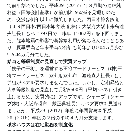
で前年割れでした。平成29（2017）年３月期の連結純
利益（国際会計基準）が前期比19％減る見通しのた
め、交渉は例年以上に難航しました。西日本旅客鉄道
（ＪＲ西日本/西日本旅客鉄道(株)：大阪府大阪市来島達
夫社長）もベア797円で、昨年（1062円）を下回りまし
た。熊本地震の影響で新幹線利用が落ち込んだこともあ
り、夏季手当と年末手当の合計も前年より0.04カ月少な
い5.44カ月分でした。
給与と等級制度の見直しで実質アップ
「餃子の王将」を運営する王将フードサービス（(株)王
将フードサービス：京都府京都市 渡邊直人社長）は、
労組がベアを要求しませんでした。しかし、定期昇給と
人事等級制度の見直しで月額9500円（平均3.3％）引き
上げるため、実質的にはアップです。シャープ（シャー
プ(株)：大阪府堺市 戴正呉社長）もベア要求を見送り
ましたが、平成29（2017）年度に年間賞与を平成
28（2016）年度の２倍の平均４カ月分支給します。
積水ハウスは在宅勤務を制度化