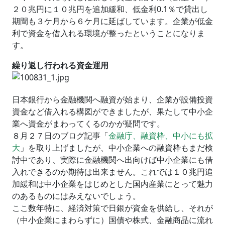
２０兆円に１０兆円を追加緩和、低金利0.1％で貸出し
期間も３ケ月から６ケ月に延ばしています。企業が低金
利で資金を借入れる環境が整ったということになりま
す。
繰り返し行われる資金運用
日本銀行から金融機関へ融資が始まり、企業が設備投資
資金など借入れる構図ができましたが、果たして中小企
業へ資金がまわってくるのかが疑問です。
８月２７日のブログ記事「
金融庁、融資枠、中小にも拡
大
」を取り上げましたが、中小企業への融資枠もまだ検
討中であり、実際に金融機関へ出向けば中小企業にも借
入れできるのか期待は出来ません。これでは１０兆円追
加緩和は中小企業をはじめとした国内産業にとって魅力
のあるものにはみえないでしょう。
ここ数年特に、経済対策で日銀が資金を供給し、それが
（中小企業にまわらずに）国債や株式、金融商品に流れ