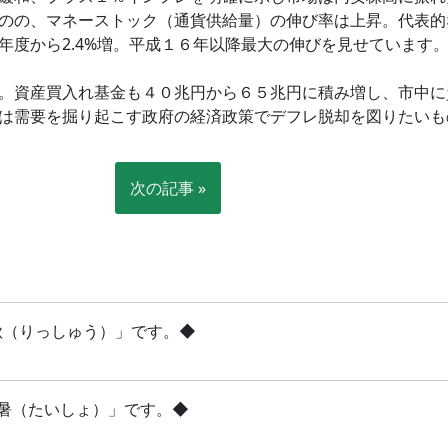
のの、マネーストック（通貨供給量）の伸び率は上昇。代表的
円と前年度から2.4%増。平成１６年以降最大の伸びを見せています
。資産買入れ基金も４０兆円から６５兆円に積み増し、市中に
は需要を掘り起こす政府の経済政策でデフレ脱却を図りたいも
次の記事 »
立秋（りっしゅう）」です。◆
「大暑（たいしょ）」です。◆