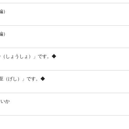
編）
編）
小暑（しょうしょ）」です。◆
夏至（げし）」です。◆
ないか