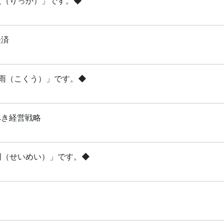
立夏（りっか）」です。◆
経済
穀雨（こくう）」です。◆
べき経営戦略
清明（せいめい）」です。◆