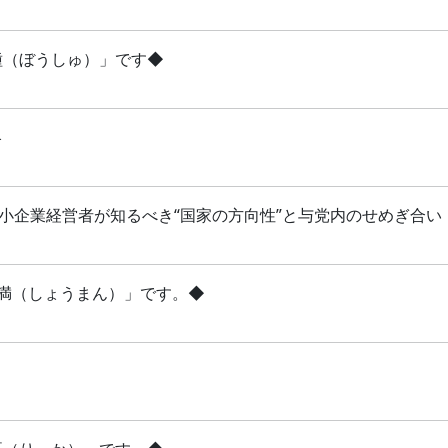
芒種（ぼうしゅ）」です◆
略
 中小企業経営者が知るべき“国家の方向性”と与党内のせめぎ合い
「小満（しょうまん）」です。◆