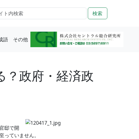
検索
成語
その他
る？政府・経済政
官邸で開
至っていません。