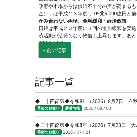
政府や市場からは供給不十分の声が高まるも
金）」は平成２３年度1,105兆9,000億
かみ合わない両極、金融緩和・経済政策
日銀は平成２３年度に３回の追加緩和を実施
済活動が活発となり物価も上昇します。あと
[2012.4.17]
« 前の記事
記事一覧
◆二十四節気◆令和8年（2026）8月7日「
2026 / 08 / 03
季節のお便り
新着情報
◆二十四節気◆令和8年（2026）7月23日
2026 / 07 / 21
季節のお便り