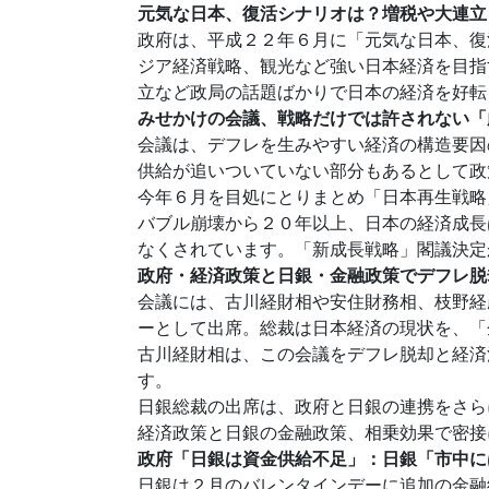
元気な日本、復活シナリオは？増税や大連立
政府は、平成２２年６月に「元気な日本、復
ジア経済戦略、観光など強い日本経済を目指
立など政局の話題ばかりで日本の経済を好転
みせかけの会議、戦略だけでは許されない「
会議は、デフレを生みやすい経済の構造要因
供給が追いついていない部分もあるとして政
今年６月を目処にとりまとめ「日本再生戦略
バブル崩壊から２０年以上、日本の経済成長
なくされています。「新成長戦略」閣議決定
政府・経済政策と日銀・金融政策でデフレ脱
会議には、古川経財相や安住財務相、枝野経
ーとして出席。総裁は日本経済の現状を、「
古川経財相は、この会議をデフレ脱却と経済
す。
日銀総裁の出席は、政府と日銀の連携をさら
経済政策と日銀の金融政策、相乗効果で密接
政府「日銀は資金供給不足」：日銀「市中には
日銀は２月のバレンタインデーに追加の金融