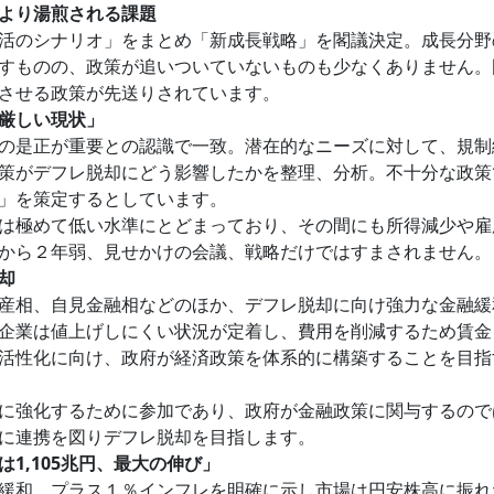
より湯煎される課題
活のシナリオ」をまとめ「新成長戦略」を閣議決定。成長分野
すものの、政策が追いついていないものも少なくありません。
させる政策が先送りされています。
厳しい現状」
の是正が重要との認識で一致。潜在的なニーズに対して、規制
策がデフレ脱却にどう影響したかを整理、分析。不十分な政策
」を策定するとしています。
は極めて低い水準にとどまっており、その間にも所得減少や雇
から２年弱、見せかけの会議、戦略だけではすまされません。
却
産相、自見金融相などのほか、デフレ脱却に向け強力な金融緩
企業は値上げしにくい状況が定着し、費用を削減するため賃金
活性化に向け、政府が経済政策を体系的に構築することを目指
に強化するために参加であり、政府が金融政策に関与するので
に連携を図りデフレ脱却を目指します。
1,105兆円、最大の伸び」
緩和、プラス１％インフレを明確に示し市場は円安株高に振れ