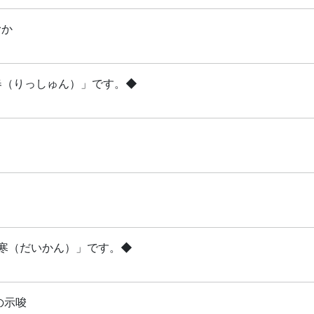
むか
立春（りっしゅん）」です。◆
「大寒（だいかん）」です。◆
の示唆