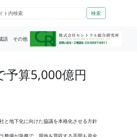
検索
成語
その他
算5,000億円
社と地下化に向けた協議を本格化させる方針
ラ整備が急務で、用地を買収する手間も資金