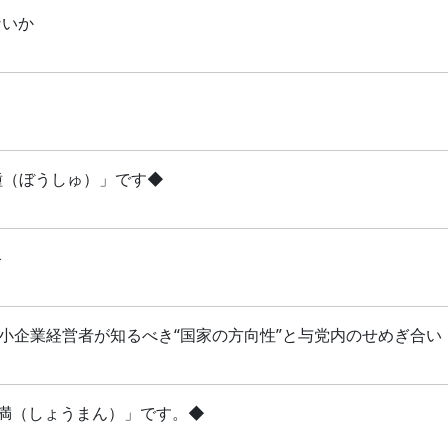
ないか
芒種（ぼうしゅ）」です◆
略
 中小企業経営者が知るべき“国家の方向性”と与党内のせめぎ合い
「小満（しょうまん）」です。◆