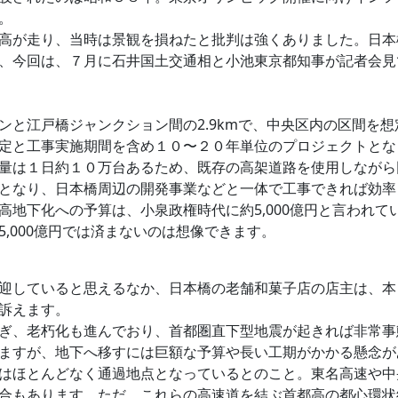
。
高が走り、当時は景観を損ねたと批判は強くありました。日本
、今回は、７月に石井国土交通相と小池東京都知事が記者会見
と江戸橋ジャンクション間の2.9kmで、中央区内の区間を想
定と工事実施期間を含め１０〜２０年単位のプロジェクトとな
量は１日約１０万台あるため、既存の高架道路を使用しながら
となり、日本橋周辺の開発事業などと一体で工事できれば効率
高地下化への予算は、小泉政権時代に約5,000億円と言われ
,000億円では済まないのは想像できます。
迎していると思えるなか、日本橋の老舗和菓子店の店主は、本
訴えます。
ぎ、老朽化も進んでおり、首都圏直下型地震が起きれば非常事
ますが、地下へ移すには巨額な予算や長い工期がかかる懸念が
はほとんどなく通過地点となっているとのこと。東名高速や中
合もあります。ただ、これらの高速道を結ぶ首都高の都心環状