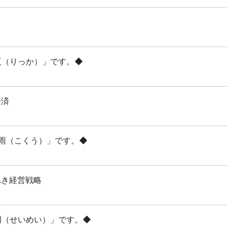
立夏（りっか）」です。◆
経済
穀雨（こくう）」です。◆
べき経営戦略
清明（せいめい）」です。◆