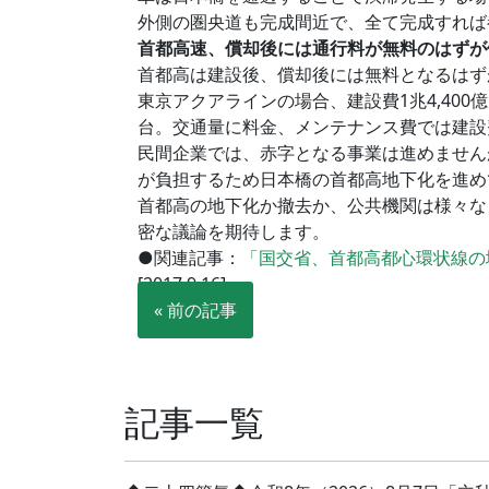
外側の圏央道も完成間近で、全て完成すれば
首都高速、償却後には通行料が無料のはずが
首都高は建設後、償却後には無料となるはず
東京アクアラインの場合、建設費1兆4,400
台。交通量に料金、メンテナンス費では建設
民間企業では、赤字となる事業は進めません
が負担するため日本橋の首都高地下化を進め
首都高の地下化か撤去か、公共機関は様々な
密な議論を期待します。
●関連記事：
「国交省、首都高都心環状線の
[2017.9.16]
« 前の記事
記事一覧