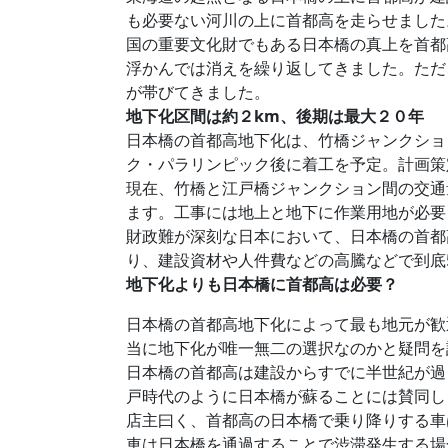
も必要ない河川の上に首都高を走らせました
国の重要文化財でもある日本橋の真上を首都
浮かんでは消えを繰り返してきました。ただ
が帯びてきました。
地下化区間は約２km、後期は最大２０年
日本橋の首都高地下化は、竹橋ジャンクション
ク・パラリンピック後に着工を予定。計画策
現在、竹橋と江戸橋ジャンクション間の交通
ます。工事には地上と地下に作業用地が必要
財政難が深刻な日本において、日本橋の首都
り、建設資材や人件費などの高騰などで到底5
地下化よりも日本橋に首都高は必要？
日本橋の首都高地下化によって最も地元が歓
当に地下化が唯一無二の選択なのかと疑問を
日本橋の首都高は建設からすでに半世紀が過
戸時代のように日本橋が蘇ることには賛同し
店主曰く、首都高の日本橋で乗り降りする車
車は日本橋を通過することで渋滞発生する場