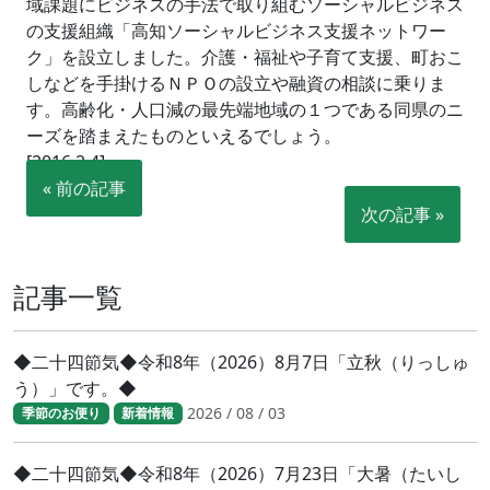
域課題にビジネスの手法で取り組むソーシャルビジネス
の支援組織「高知ソーシャルビジネス支援ネットワー
ク」を設立しました。介護・福祉や子育て支援、町おこ
しなどを手掛けるＮＰＯの設立や融資の相談に乗りま
す。高齢化・人口減の最先端地域の１つである同県のニ
ーズを踏まえたものといえるでしょう。
[2016.2.4]
« 前の記事
次の記事 »
記事一覧
◆二十四節気◆令和8年（2026）8月7日「立秋（りっしゅ
う）」です。◆
2026 / 08 / 03
季節のお便り
新着情報
◆二十四節気◆令和8年（2026）7月23日「大暑（たいし