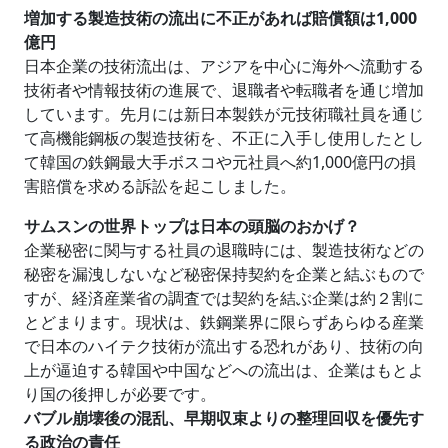
増加する製造技術の流出に不正があれば賠償額は1,000
億円
日本企業の技術流出は、アジアを中心に海外へ流動する
技術者や情報技術の進展で、退職者や転職者を通じ増加
しています。先月には新日本製鉄が元技術職社員を通じ
て高機能鋼板の製造技術を、不正に入手し使用したとし
て韓国の鉄鋼最大手ボスコや元社員へ約1,000億円の損
害賠償を求める訴訟を起こしました。
サムスンの世界トップは日本の頭脳のおかげ？
企業秘密に関与する社員の退職時には、製造技術などの
秘密を漏洩しないなど秘密保持契約を企業と結ぶもので
すが、経済産業省の調査では契約を結ぶ企業は約２割に
とどまります。現状は、鉄鋼業界に限らずあらゆる産業
で日本のハイテク技術が流出する恐れがあり、技術の向
上が逼迫する韓国や中国などへの流出は、企業はもとよ
り国の後押しが必要です。
バブル崩壊後の混乱、早期収束よりの整理回収を優先す
る政治の責任