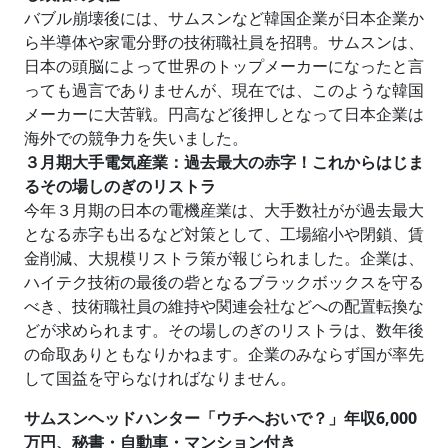
バブル崩壊後には、サムスンなど韓国企業が日本企業か
ら半導体や家電分野の技術職社員を招聘。サムスンは、
日本の頭脳によって世界のトップメーカーになったと言
っても過言でありませんが、現在では、このような韓国
メーカーに大苦戦。円高など後押しとなって日本企業は
海外での競争力を失いました。
３月期大手電気産業：過去最大の赤字！これからはじま
るその場しのぎのリストラ
今年３月期の日本の電機産業は、大手数社がが過去最大
となる赤字も出るなど対策として、工場縮小や閉鎖、賃
金削減、大規模リストラ策が報じられました。企業は、
ハイテク技術の最後の砦となるブラックボックスを守る
べき、技術職社員の維持や関連会社などへの配置転換な
どが求められます。その場しのぎのリストラは、数年後
の命取ありともなりかねます。企業のみならず国が率先
して国益を守らなければなりません。
サムスンヘッドハンター「ウチへおいで？」年収6,000
万円、秘書・自動車・マンション付き