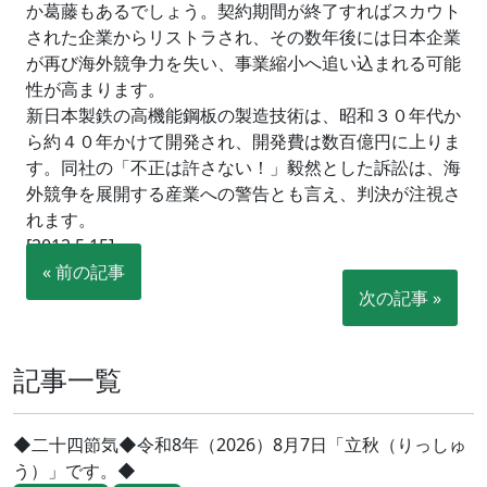
か葛藤もあるでしょう。契約期間が終了すればスカウト
された企業からリストラされ、その数年後には日本企業
が再び海外競争力を失い、事業縮小へ追い込まれる可能
性が高まります。
新日本製鉄の高機能鋼板の製造技術は、昭和３０年代か
ら約４０年かけて開発され、開発費は数百億円に上りま
す。同社の「不正は許さない！」毅然とした訴訟は、海
外競争を展開する産業への警告とも言え、判決が注視さ
れます。
[2012.5.15]
« 前の記事
次の記事 »
記事一覧
◆二十四節気◆令和8年（2026）8月7日「立秋（りっしゅ
う）」です。◆