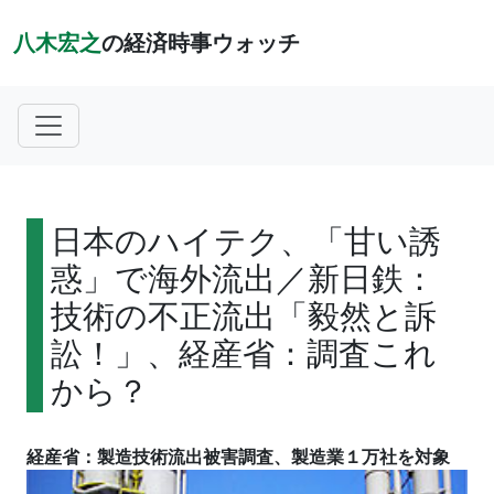
八木宏之
の経済時事ウォッチ
日本のハイテク、「甘い誘
惑」で海外流出／新日鉄：
技術の不正流出「毅然と訴
訟！」、経産省：調査これ
から？
経産省：製造技術流出被害調査、製造業１万社を対象