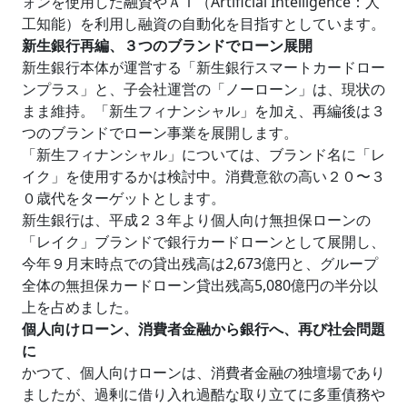
ォンを使用した融資やＡＩ（Artificial Intelligence：人
工知能）を利用し融資の自動化を目指すとしています。
新生銀行再編、３つのブランドでローン展開
新生銀行本体が運営する「新生銀行スマートカードロー
ンプラス」と、子会社運営の「ノーローン」は、現状の
まま維持。「新生フィナンシャル」を加え、再編後は３
つのブランドでローン事業を展開します。
「新生フィナンシャル」については、ブランド名に「レ
イク」を使用するかは検討中。消費意欲の高い２０〜３
０歳代をターゲットとします。
新生銀行は、平成２３年より個人向け無担保ローンの
「レイク」ブランドで銀行カードローンとして展開し、
今年９月末時点での貸出残高は2,673億円と、グループ
全体の無担保カードローン貸出残高5,080億円の半分以
上を占めました。
個人向けローン、消費者金融から銀行へ、再び社会問題
に
かつて、個人向けローンは、消費者金融の独壇場であり
ましたが、過剰に借り入れ過酷な取り立てに多重債務や