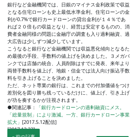
銀行など金融機関では、日銀のマイナス金利政策で収益
となる住宅ローンも史上最低水準金利。住宅ローンの金
利が0.7%で銀行カードローンの貸出金利が１４％であ
れば２０倍もの収益となり、経営は安定するものの、消
費者金融同様の問題に金融庁の調査も入り過剰融資、過
大広告は少しずつ減少しています。
こうなると銀行など金融機関では収益悪化傾向となるた
め最後の手段、手数料の値上げを決めました。３メガバ
ンクでは店舗の統合、人員削除はすでに発表、来年より
両替手数料を値上げ、地銀・信金では法人向け振込手数
料を引き上げることを決めました。
ただ、ネット専業の銀行は、これまでの付加価値をつけ
差別化を図り勝ち残っているだけに、値上げ、引き上げ
が功を奏するかが注視されます。
●関連記事：
「銀行カードローンの過剰融資にメス。
「総量規制」により激減。一方、銀行カードローン事業
拡大」
[2017.5.12配信]
[2017.12.23]
« 前の記事