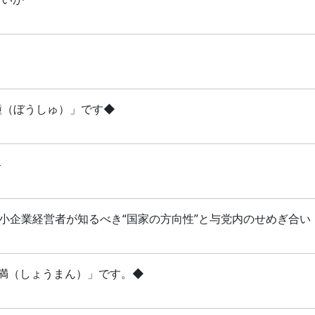
芒種（ぼうしゅ）」です◆
略
 中小企業経営者が知るべき“国家の方向性”と与党内のせめぎ合い
「小満（しょうまん）」です。◆