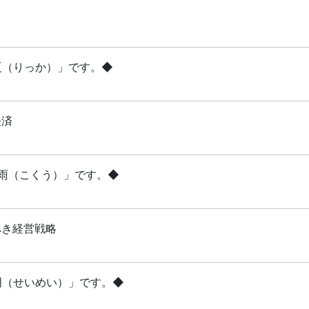
立夏（りっか）」です。◆
経済
穀雨（こくう）」です。◆
べき経営戦略
清明（せいめい）」です。◆