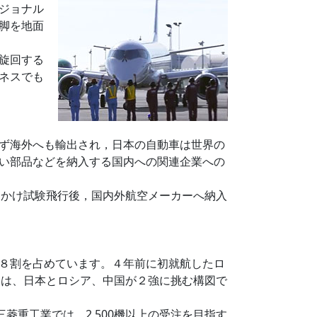
ジョナル
脚を地面
旋回する
ネスでも
ず海外へも輸出され，日本の自動車は世界の
い部品などを納入する国内への関連企業への
時間かけ試験飛行後，国内外航空メーカーへ納入
８割を占めています。４年前に初就航したロ
後は、日本とロシア、中国が２強に挑む構図で
菱重工業では、2,500機以上の受注を目指す