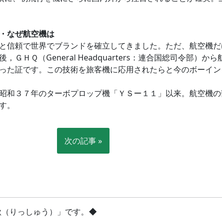
・なぜ航空機は
と信頼で世界でブランドを確立してきました。ただ、航空機だ
ＧＨＱ（General Headquarters：連合国総司令部
った証です。この技術を旅客機に応用されたらと今のボーイン
昭和３７年のターボプロップ機「ＹＳー１１」以来。航空機の
す。
次の記事 »
立秋（りっしゅう）」です。◆