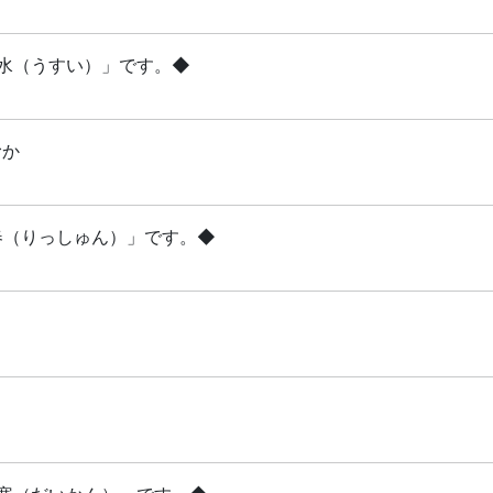
雨水（うすい）」です。◆
むか
立春（りっしゅん）」です。◆