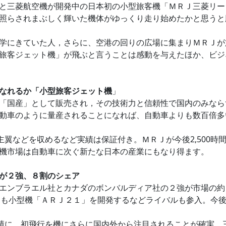
と三菱航空機が開発中の日本初の小型旅客機「ＭＲＪ三菱リー
照らされまぶしく輝いた機体がゆっくり走り始めたかと思うと
学にきていた人，さらに、空港の回りの広場に集まりＭＲＪが
旅客ジェット機」が飛ぶと言うことは感動を与えたほか、ビジ
なれるか「小型旅客ジェット機
」
「国産」として販売され，その技術力と信頼性で国内のみなら
動車のように量産されることになれば、自動車よりも数百倍多
主翼などを収めるなど実績は保証付き。ＭＲＪが今後2,500
機市場は自動車に次ぐ新たな日本の産業にもなり得ます。
が２強、８割のシェア
エンブラエル社とカナダのボンバルディア社の２強が市場の約
中国も小型機「ＡＲＪ２１」を開発するなどライバルも参入。今
績に、初飛行を機にさらに国内外から注目されることが確実。三