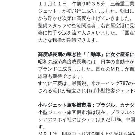
１１月１１日、午前９時３５分。三菱重工業
ジェット」が初飛行に成功しました。朝日に
から浮かせ次第に高度を上げていきました。
整備スタッフや空港関連者、名古屋空港に見
姿に拍手や涙を流す人さえいました。「国産
大きな転換が期待できます。
高度成長期の稼ぎ柱「自動車」に次ぐ産業に
昭和の経済高度成長期には、日本の自動車が
ブランドに成長しました。国産のＭＲＪが自
恩恵も期待できます。
すでに三菱は、最新鋭、米ボーイング787の
される流れが確立されれば小型旅客ジェット
小型ジェット旅客機市場：ブラジル、カナダ
小型ジェット旅客機市場は現在，ブラジルの
シアのスホイ社のはシェアはまだ1.1%。
す。
ＭＲＪは、開発中より200機以上の受注を実