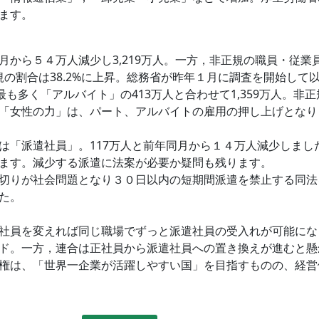
ます。
から５４万人減少し3,219万人。一方，非正規の職員・従業
正規の割合は38.2%に上昇。総務省が昨年１月に調査を開始し
最も多く「アルバイト」の413万人と合わせて1,359万人。
「女性の力」は、パート、アルバイトの雇用の押し上げとなり
は「派遣社員」。117万人と前年同月から１４万人減少しまし
ます。減少する派遣に法案が必要か疑問も残ります。
切りが社会問題となり３０日以内の短期間派遣を禁止する同法
た。
社員を変えれば同じ職場でずっと派遣社員の受入れが可能にな
ド。一方，連合は正社員から派遣社員への置き換えが進むと懸
権は、「世界一企業が活躍しやすい国」を目指すものの、経営