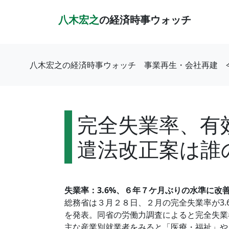
八木宏之
の経済時事ウォッチ
八木宏之の経済時事ウォッチ
事業再生・会社再建
完全失業率、有
遣法改正案は誰
失業率：3.6%、６年７ケ月ぶりの水準に改
総務省は３月２８日、２月の完全失業率が3
を発表。同省の労働力調査によると完全失業
主な産業別就業者をみると「医療・福祉」や