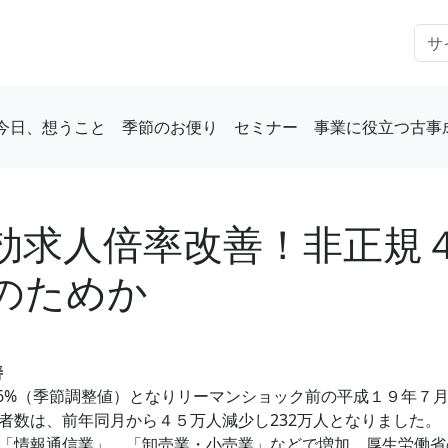
今日、想うこと
季節のお便り
セミナー
事業に役立つ古事
効求人倍率改善！非正規
のためか
善
.6%（季節調整値）となりリーマンショック前の平成１９年７
者数は、前年同月から４５万人減少し232万人となりました。
「情報通信業」，「卸売業・小売業」などで増加。厚生労働省の