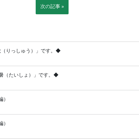
次の記事 »
立秋（りっしゅう）」です。◆
「大暑（たいしょ）」です。◆
編）
編）