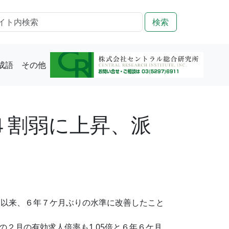
検索
成語
その他
４割弱に上昇、派
月以来、６年７ケ月ぶりの水準に改善したこと
２月の有効求人倍率も1.05倍と６年６ケ月