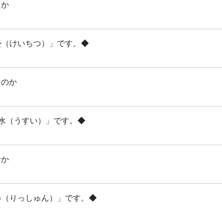
るか
啓蟄（けいちつ）」です。◆
るのか
雨水（うすい）」です。◆
むか
立春（りっしゅん）」です。◆