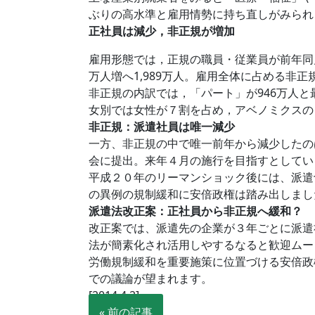
ぶりの高水準と雇用情勢に持ち直しがみられ
正社員は減少，非正規が増加
雇用形態では，正規の職員・従業員が前年同月
万人増へ1,989万人。雇用全体に占める非
非正規の内訳では，「パート」が946万人と
女別では女性が７割を占め，アベノミクスの
非正規：派遣社員は唯一減少
一方、非正規の中で唯一前年から減少したの
会に提出。来年４月の施行を目指すとしてい
平成２０年のリーマンショック後には、派遣
の異例の規制緩和に安倍政権は踏み出しまし
派遣法改正案：正社員から非正規へ緩和？
改正案では、派遣先の企業が３年ごとに派遣
法が簡素化され活用しやするなると歓迎ムー
労働規制緩和を重要施策に位置づける安倍政
での議論が望まれます。
[2014.4.2]
« 前の記事