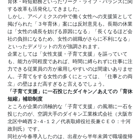
育休・時短勤務といったワーク・ライフ・バランスに関
する改革も活発化してきました。
しかし、アベノミクスの中で働く女性への支援策として
掲げられた「３年育休」案には反対意見も。長期の休業
は「女性の成長を妨げる原因になる」「長くなるほど会
社の負担になるため、女性の就職がさらに不利になる」
といったデメリットの方が強調されます。
企業としては「女性支援・子育て支援」を謳っていて
も、能力が同程度であれば、時間に縛られずに仕事に注
力できる従業員の方が雇用しやすいのは間違いありませ
ん。子育てをする女性の多くにとっては、「仕事との両
立」の壁はまだ高すぎると言えるでしょう。
「子育て支援」に一石投じたダイキン／あえての「育休
短縮」補助制度
ところが企業の消極的な「子育て支援」の風潮に一石を
投じたのが、空調大手のダイキン工業株式会社（大阪市
北区中崎西２‐４‐１２／代表取締役社長兼ＣＥＯ：十河
政則氏）です。
同社が今春導入したのは、出産から半年未満で職場復帰