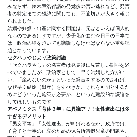
みならず、鈴木章浩都議の発覚後の言い逃れなど、発言
者の特定までの経緯に関しても、不適切さが大きく報じ
られました。
結婚や妊娠・出産に関する問題は、元はといえば個人的
なものであるはずですが、少子化が進む今日日の日本で
は、政治の場を割いても議論しなければならない重要課
題となっています。
セクハラやじより政策討議
「セクハラやじ」の発言者は発覚後に見苦しい謝罪を述
べていましたが、政治家として「早く結婚した方がい
い」「産めないのか」といった発言をするのであれば、
なぜ早く結婚（出産）をすべきか、それを可能とするた
めにどういった施策が必要か、といった建設的な議論を
してほしいものです。
アベノミクス「育休３年」に異議アリ！女性進出には多
すぎるデメリット
「男女平等」「女性進出」が叫ばれるなか、政府では、
子育てと仕事の両立のための保育所待機児童の問題や、