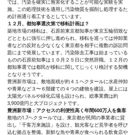
では、汚染を確実に無害化することが可能な実験を実
施。この処理技術を適用し汚染物質を掘削し処理するた
め計画通り着工するとしています。
１２月、都知事選次第で移転計画は？
築地市場の移転は、石原前東京都知事が東京五輪招致な
どとともに強引に押し進められ、移転を巡っては仲卸業
者などの反対も少なくなく東京都を相手に複数の訴訟問
題にまで発展しています。汚染除去工事は始まっている
ものの石原前知事は１０月２５日に突然辞職。１２月の
都知事選では都民が移転に関してじっくり検討する契機
となりそうです。
豊洲新市場は、敷地面積が約４１ヘクタールに水産仲卸
や青果など３〜６階建ての４つの建物を建設。屋上には
太陽光パネルや緑化広場も設けられ、総事業費は約
3,900億円と大プロジェクトです。
豊洲新市場：アクセスの利便性高く年間600万人を集客
敷地の1.7ヘクタールでは、東京都が民間の事業者に貸
出し「千客万来施設」を設け、観光客など見学者を呼び
込む拠点を整備。新鮮な魚や青果が食べられる飲食店や