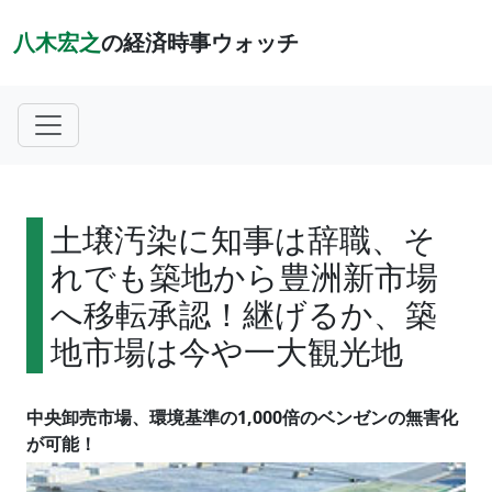
八木宏之
の経済時事ウォッチ
土壌汚染に知事は辞職、そ
れでも築地から豊洲新市場
へ移転承認！継げるか、築
地市場は今や一大観光地
中央卸売市場、環境基準の1,000倍のベンゼンの無害化
が可能！