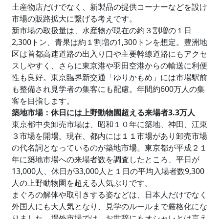
土産物店だけでなく、新製品の提供コーナーなどを設け
市場の販路拡大に繋げる考えです。
新市場の取扱量は、水産物が現在の約３割増の１日
2,300トン、青果は約１割増の1,300トンを想定。豊洲地
区は首都高速道路の出入り口や主要幹線道路にもアクセ
スしやすく、さらに東京港や羽田空港からの輸送に利便
性も良好。東京臨界新交通「ゆりかもめ」には市場駅前
も整備され見学者の集客にも配慮。年間約600万人の集
客を目指します。
築地市場：休日には上野動物園超える来場者3.3万人
東京都中央卸売市場は、昭和１０年に築地、神田、江東
３市場を開場。現在、都内には１１市場があり卸売市場
の代名詞となっているのが築地市場。東京都が平成２１
年に築地市場への来場者数を調査したところ、平日が
13,000人、休日が33,000人と１日の平均入場者数9,300
人の上野動物園を超える人気ぶりです。
まぐろの解体や取引きする姿などは、日本人だけでなく
外国人にも大人気となり、見学のルールまで厳格化にな
りました。場外市場では、お世辞にもオシャレとは言え