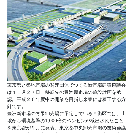
東京都と築地市場の関連団体でつくる新市場建設協議会
は１１月２７日、移転先の豊洲新市場の施設計画を承
認。平成２６年度中の開業を目指し来春には着工する方
針です。
豊洲新市場の青果卸売場に予定している５街区では、土
壌から環境基準の1,000倍のベンゼンが検出されたこと
を東京都が９月に発表。東京都中央卸売市場の技術会議