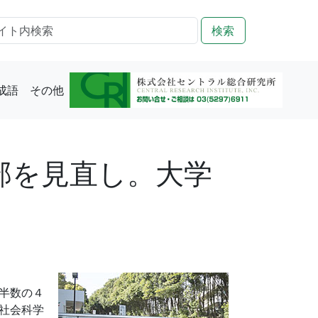
検索
成語
その他
部を見直し。大学
半数の４
社会科学