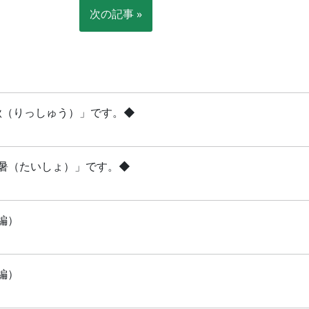
次の記事 »
立秋（りっしゅう）」です。◆
「大暑（たいしょ）」です。◆
編）
編）