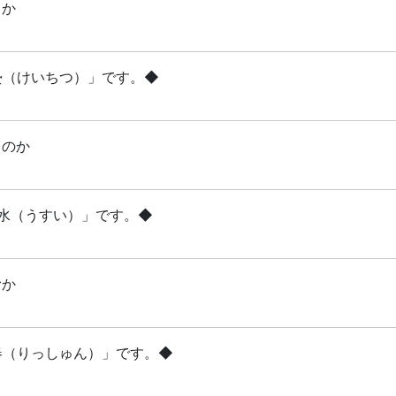
るか
啓蟄（けいちつ）」です。◆
るのか
雨水（うすい）」です。◆
むか
立春（りっしゅん）」です。◆