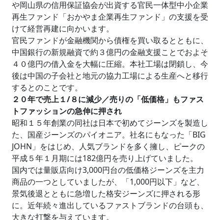
や岡山県の信用保証協会が出資する官民一体型中小企業
再生ファンド「おかやま企業再生ファンド」の支援を受
けて経営再建に向かいます。
官民ファンドが金融機関から債権を買い取るとともに、
中国銀行の新規融資で約３億円の金融支援ことでおよそ
４０億円の借入金を大幅に圧縮。本社工場は閉鎖し、今
後は中国の子会社と地元の協力工場による生産へと移行
するとのことです。
２０年で売上１/８に減少／売りの「低価格」もファス
トファッションの急伸に押され
昭和１５年創業の同社は日本で初めてジーンズを製造し
た、国産ジーンズのパイオニア。社名にもなった「BIG
JOHN」をはじめ、人気ブランドを多く擁し、ピークの
平成５年１月期には182億円を売り上げていました。
国内では量販店向け3,000円台の低価格ジーンズを主力
商品の一つとしていましたが、「1,000円以下」など、
景気後退とともに急増した格安ジーンズに押される形
に。近年続々進出しているファストブランドの台頭も、
大きな打撃を与えています。