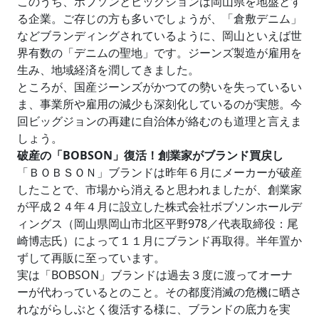
このうち、ボブソンとビッグジョンは岡山県を地盤とす
る企業。ご存じの方も多いでしょうが、「倉敷デニム」
などブランディングされているように、岡山といえば世
界有数の「デニムの聖地」です。ジーンズ製造が雇用を
生み、地域経済を潤してきました。
ところが、国産ジーンズがかつての勢いを失っているい
ま、事業所や雇用の減少も深刻化しているのが実態。今
回ビッグジョンの再建に自治体が絡むのも道理と言えま
しょう。
破産の「BOBSON」復活！創業家がブランド買戻し
「ＢＯＢＳＯＮ」ブランドは昨年６月にメーカーが破産
したことで、市場から消えると思われましたが、創業家
が平成２４年４月に設立した株式会社ボブソンホールデ
ィングス（岡山県岡山市北区平野978／代表取締役：尾
崎博志氏）によって１１月にブランド再取得。半年置か
ずして再販に至っています。
実は「BOBSON」ブランドは過去３度に渡ってオーナ
ーが代わっているとのこと。その都度消滅の危機に晒さ
れながらしぶとく復活する様に、ブランドの底力を実