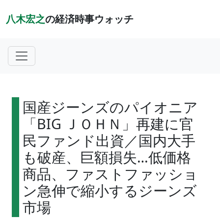
八木宏之
の経済時事ウォッチ
国産ジーンズのパイオニア
「BIG ＪＯＨＮ」再建に官
民ファンド出資／国内大手
も破産、巨額損失…低価格
商品、ファストファッショ
ン急伸で縮小するジーンズ
市場