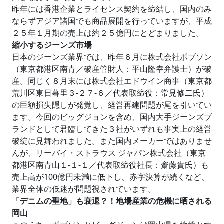
昨年には香港企業とライセンス契約を締結し、国内のみ
ならずアジア諸国でも商品展開を行っていますが、平成
２５年１月期の売上は約２５億円にとどまりました。
縮小するジーンズ市場
日本のジーンズ業界では、昨年６月に株式会社ボブソン
（東京都港区南青／破産管財人：平山隆幸弁護士）が破
産。同じく８月末には株式会社エドウイン商事（東京都
荒川区東日暮里３‐２７‐６／代表取締役：常見修二氏）
の巨額損失隠しが発覚し、経営再建問題が尾を引いてい
ます。今回のビッグジョンを含め、国内大手ジーンズブ
ランドとして君臨してきた３社がいずれも事実上の経営
破綻に見舞われました。また国内メーカーではありませ
んが、リーバイ・ストラウス ジャパン株式会社（東京
都港区南青山１‐１‐１／代表取締役社長：齋藤貴氏）も
売上高が100億円未満に低下し、赤字決算が続くなど、
業界全体の低迷が問題視されています。
「デニムの聖地」も衰退？！地場産業の危機に晒される
岡山