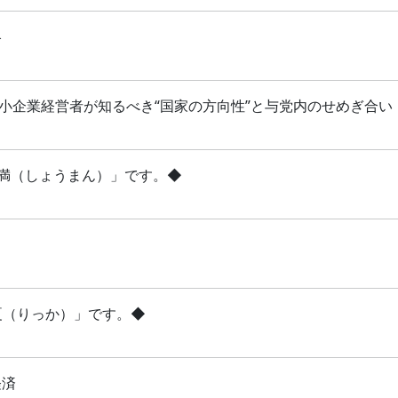
略
 中小企業経営者が知るべき“国家の方向性”と与党内のせめぎ合い
「小満（しょうまん）」です。◆
立夏（りっか）」です。◆
経済