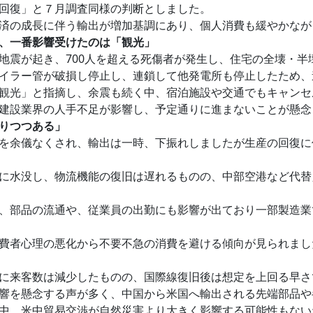
回復」と７月調査同様の判断としました。
済の成長に伴う輸出が増加基調にあり、個人消費も緩やかなが
、一番影響受けたのは「観光」
震が起き、700人を超える死傷者が発生し、住宅の全壊・半壊も
イラー管が破損し停止し、連鎖して他発電所も停止したため、道
観光」と指摘し、余震も続く中、宿泊施設や交通でもキャンセ
建設業界の人手不足が影響し、予定通りに進まないことが懸念
りつつある」
を余儀なくされ、輸出は一時、下振れしましたが生産の回復に
に水没し、物流機能の復旧は遅れるものの、中部空港など代替
、部品の流通や、従業員の出勤にも影響が出ており一部製造業
費者心理の悪化から不要不急の消費を避ける傾向が見られまし
に来客数は減少したものの、国際線復旧後は想定を上回る早さ
響を懸念する声が多く、中国から米国へ輸出される先端部品や
中、米中貿易交渉が自然災害より大きく影響する可能性もない