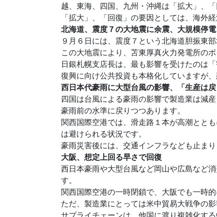
越、東海、四国、九州・沖縄は「拡大」、「
「拡大」、「回復」の要因としては、海外経
北海道、震度７の大地震に余震、大規模停電
９月６日には、震度７という北海道胆振東部地
この大地震により、苫東厚真火力発電所のボ
日銀札幌支店長は、最も影響を受けたのは「
復興に向け公共投資も本格化していますが、
西日本代豪雨に大型台風の影響、「生産は戻
四国は台風による豪雨の影響で製造業は減産
豪雨前の水準に戻りつつあります。
関西国際空港では、滑走路１本が高潮ととも
は避けられる状況です。
豪雨災害後には、交通インフラなども止まり
大阪、想定上回る早さで回復
西日本豪雨や大型台風など岡山や広島など消
す。
関西国際空港の一時閉鎖で、大阪でも一時的
ただ、製造業にとっては米中貿易大戦争の影
サプライチェーンは、他国に渡り複雑化する