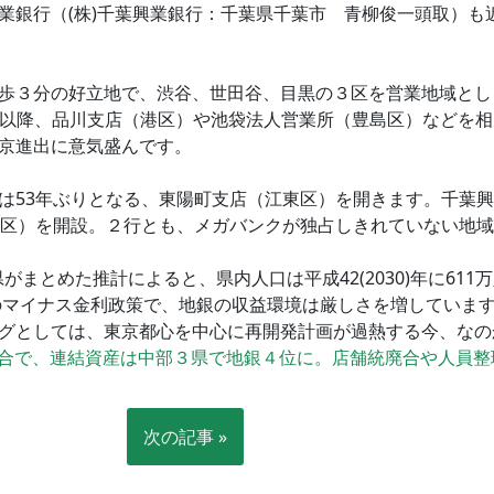
業銀行（(株)千葉興業銀行：千葉県千葉市 青柳俊一頭取）も
歩３分の好立地で、渋谷、世田谷、目黒の３区を営業地域とし
5）年以降、品川支店（港区）や池袋法人営業所（豊島区）など
京進出に意気盛んです。
は53年ぶりとなる、東陽町支店（江東区）を開きます。千葉
川区）を開設。２行とも、メガバンクが独占しきれていない地
がまとめた推計によると、県内人口は平成42(2030)年に611万
行のマイナス金利政策で、地銀の収益環境は厳しさを増していま
グとしては、東京都心を中心に再開発計画が過熱する今、なの
合で、連結資産は中部３県で地銀４位に。店舗統廃合や人員整
次の記事 »