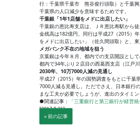
行：千葉県千葉市 熊谷俊行頭取）と千葉興
千葉県の人口減少を意味するためです。
千葉銀「1年1店舗をメドに出店したい」
千葉銀の恵比寿支店は、ＪＲ恵比寿駅から徒
金残高は182億円。同行は平成27（201
をメドに出店したい」（佐久間頭取）と、東
メガバンク不在の地域を狙う
京葉銀は今年８月、都内での支店開設として
都内で34年ぶり２店目の西葛西支店（江戸
2030年、10万7000人減の見通し
平成27（2015）年の国勢調査をもとに千葉県
7000人減る見通し。ただでさえ、日本銀
まな工夫が必要でしょうが、進出のタイミン
●関連記事：
「三重銀行と第三銀行が経営統
[2017.8.26]
« 前の記事