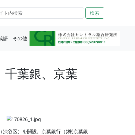
検索
成語
その他
！千葉銀、京葉
（渋谷区）を開設。京葉銀行（(株)京葉銀