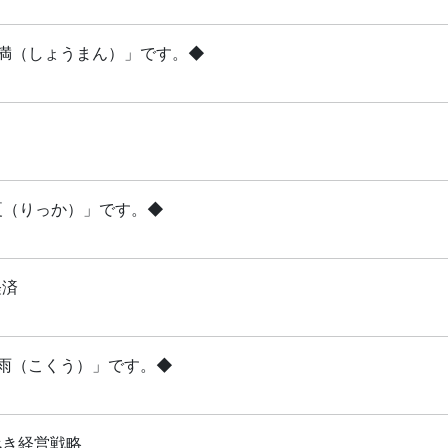
「小満（しょうまん）」です。◆
立夏（りっか）」です。◆
経済
穀雨（こくう）」です。◆
べき経営戦略