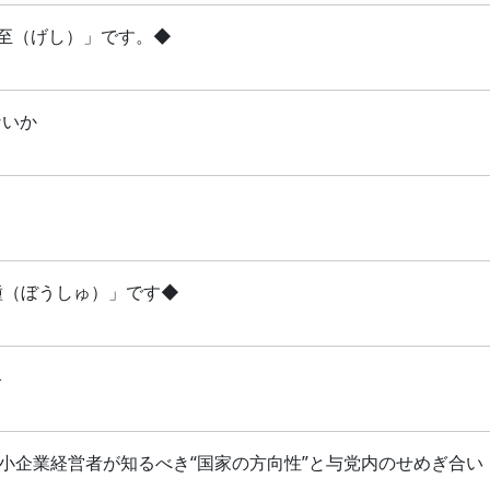
夏至（げし）」です。◆
ないか
芒種（ぼうしゅ）」です◆
略
 中小企業経営者が知るべき“国家の方向性”と与党内のせめぎ合い