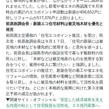
など修理的な要素が強く、なかなかリフォームに踏み切
れませんでした。しかし節電や省エネの再認識で８月末
時点の累計のエコポイント申請数は新築が456,652戸に
対しリフォームが517,376戸と上回りました。
前原政調会長：新築エコ住宅材料は被災地木材を優先と
発言
前田国土交通相の「住宅エコポイント復活」を受け、民
主党・前原政調会長は９月１７日、「住宅の新築には被
災地の木材などを優先的に使用する」と意向を述べまし
た。前原会長は福島市内の仮設住宅で暮らす飯館村の住
民らに対し、「木材などは被災地産のものを使用する割
合をつくり、雇用や収入に繋げたい」と強調しました。
住宅エコポイントの復活で、新築住宅の着工や省エネ化
リフォームの増加。住宅産業や電機など関連産業に活況
を取り戻し、さらに被災地の材料を使用して活性化を図
りたいですね。とにかく本格的な復興に向けた第３次補
正予算の成立が急がれます。
▼関連サイト：オフィシャル
「安定した経済成長を支え
る内需の柱として住宅投資を活性化、２０兆円産業へ」