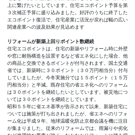
上に繋げたいとしています。住宅エコポイント予算を第
３次補正予算に盛り込みました。好評のうちに終了した
エコポイント復活で、住宅産業に活況が戻れば幅の広い
関連産業への波及効果が見込めます
リフォームが新築上回りポイント数継続
住宅エコポイントは、住宅の新築やリフォーム時に外壁
や窓に耐熱構造を設置するなど省エネ化にした場合、他
の商品と交換できるポイントが付与されます。国土交通
省では、新築時に３０ポイント（３０万円相当分）付与
していましたが、今冬実施分では１５ポイント（１５万
円相当分）と半減。既存住宅の省エネ化へのリフォーム
は３０ポイントを継続したいとしています。被災地につ
いては３０ポイントを継続としています。
昭和５５年に省エネ基準が告示されて以来、新築住宅に
ついては施策が打ち出されましたが、省エネへのリフォ
ーム化は平成９年、地球温暖化防止京都会議を機に注目
が集まりました。従来のリフォームでは、雨漏りや劣化