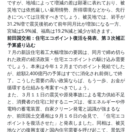
ですが、地域によって増減の差は顕著に表れており、被
災地では依然厳しい雇用情勢、所得環境などから、先行
きについては注視すべきでしょう。被災地では、岩手が
31.2%増で震災後初めて前年同月比が増加になる一方、
宮城は5.9%減、福島は19.2%減と減少が続きます。
前田国交相：住宅エコポイント復活を発表、第３次補正
予算盛り込む
７月の新設住宅着工大幅増加の要因は、同月で締め切ら
れた政府の経済政策・住宅エコポイントの駆け込み需要
でしょう。本来は今年１２月までのポイント発給でした
が、総額2,400億円の予算はすでに消化され前倒しで終
了。こうした需要の高い政策ならば、もう一歩、お金が
循環する仕組みを考案すべきでしょう。
また、３月１１日の震災や原発事故による電力供給不足
と、消費者の住宅に対するニーズは、省エネルギーや停
電時の蓄電装置、自家クリーン発電と認識が強まるな
か、前田国土交通相は９月１６日の会見で、「住宅エコ
ポイントを復活させた」と発表しました。同相は、被災
地などの復興支援と国内住宅需要を呼び起こて、景気浮