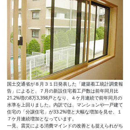
国土交通省が８月３１日発表した「建築着工統計調査報
告」によると、７月の新設住宅着工戸数は前年同月比
21.2%増の8万3,398戸となり、４ケ月連続で前年同月の
水準を上回りました。内訳では、マンションや一戸建て
住宅の「分譲住宅」が33.2%増と大幅な増加を見せ、１
７ケ月連続増加となっています。
一見、震災による消費マインドの改善とも捉えられがち