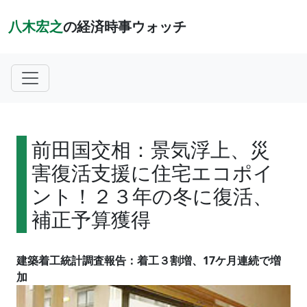
八木宏之
の経済時事ウォッチ
前田国交相：景気浮上、災
害復活支援に住宅エコポイ
ント！２３年の冬に復活、
補正予算獲得
建築着工統計調査報告：着工３割増、17ケ月連続で増
加