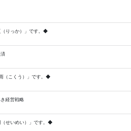
立夏（りっか）」です。◆
経済
穀雨（こくう）」です。◆
べき経営戦略
清明（せいめい）」です。◆