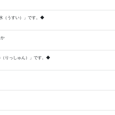
雨水（うすい）」です。◆
むか
立春（りっしゅん）」です。◆