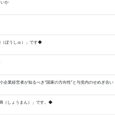
ないか
芒種（ぼうしゅ）」です◆
略
 中小企業経営者が知るべき“国家の方向性”と与党内のせめぎ合い
「小満（しょうまん）」です。◆