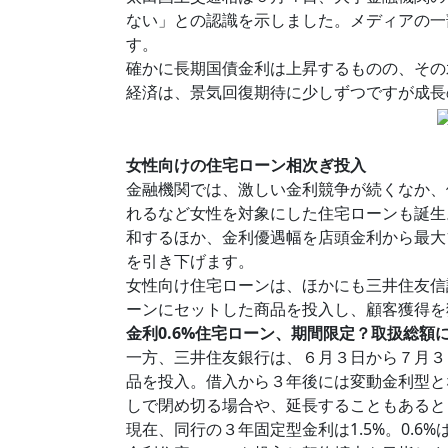
ない」との認識を示しました。メディアの一
す。
確かに長期国債金利は上昇するものの、その
経済は、景気回復期待に少しずつですが成長
女性向けの住宅ローン相次ぎ投入
金融機関では、激しい金利競争が続くなか、
れるなど女性を対象にした住宅ローンも誕生
和するほか、金利優遇幅を店頭金利から最大
を引き下げます。
女性向け住宅ローンは、ほかにも三井住友信
ーンにセットした商品を投入し、顧客獲得を
金利0.6%住宅ローン、期間限定？取扱総額
一方、三井住友銀行は、６月３日から７月３
品を投入。借入から３年後には変動金利型と
しで閉め切る場合や、延長することもあると
現在、同行の３年固定型金利は1.5%。0.