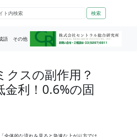
検索
成語
その他
ミクスの副作用？
金利！0.6%の固
「全体的な流れを見ると急速な上がり方では