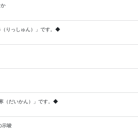
むか
立春（りっしゅん）」です。◆
「大寒（だいかん）」です。◆
の示唆