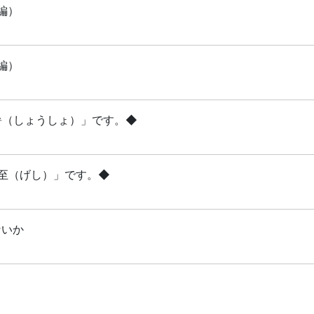
編）
編）
小暑（しょうしょ）」です。◆
夏至（げし）」です。◆
ないか