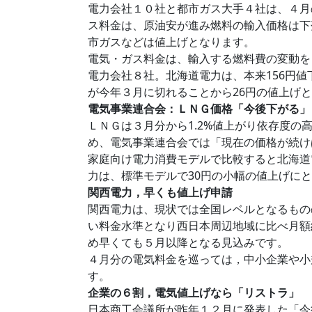
電力会社１０社と都市ガス大手４社は、４月
ス料金は、原油安が進み燃料の輸入価格は下落する一
市ガスなどは値上げとなります。
電気・ガス料金は、輸入する燃料費の変動を
電力会社８社。北海道電力は、本来156円
が今年３月に切れることから26円の値上げ
電気事業連合会：ＬＮＧ価格「今後下がる」
ＬＮＧは３月分から1.2%値上がり依存度
め、電気事業連合会では「現在の価格が続け
家庭向け電力消費モデルで比較すると北海道電
力は、標準モデルで30円の小幅の値上げに
関西電力，早くも値上げ申請
関西電力は、現状では全国レベルとなるもの
い料金水準となり西日本周辺地域に比べ月額
め早くても５月以降となる見込みです。
４月分の電気料金を巡っては，中小企業や小
す。
企業の６割，電気値上げなら「リストラ」
日本商工会議所が昨年１２月に発表した「今