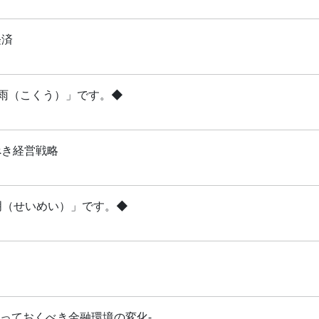
経済
穀雨（こくう）」です。◆
べき経営戦略
清明（せいめい）」です。◆
知っておくべき金融環境の変化-