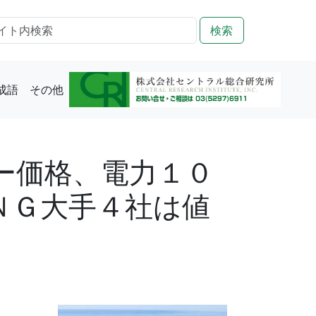
検索
成語
その他
ー価格、電力１０
ＮＧ大手４社は値