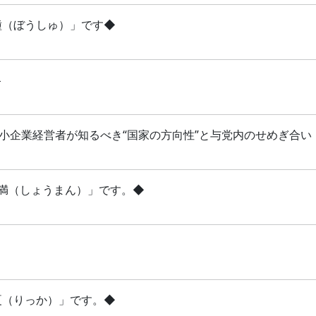
芒種（ぼうしゅ）」です◆
略
 中小企業経営者が知るべき“国家の方向性”と与党内のせめぎ合い
「小満（しょうまん）」です。◆
立夏（りっか）」です。◆