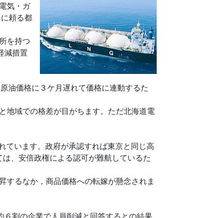
電気・ガ
）に頼る都
所を持つ
軽減措置
、原油価格に３ケ月遅れて価格に連動するた
4円と地域での格差が目がちます。ただ北海道電
まれています。政府が承認すれば東京と同じ高
っては、安倍政権による認可が難航しているた
昇するなか，商品価格への転嫁が懸念されま
約６割の企業で人員削減と回答するとの結果