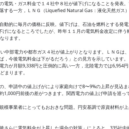
の電気・ガス料金で１４社中８社が値下げになることを発表。
方，ＬＮＧ（Liquefied Natural Gas：液化天然ガス
自動的に毎月の価格に反映。値下げは、石油を燃料とする発電
値下げになるところでしたが、昨年１１月の電気料金改定に伴う
となります。
の高い中部電力や都市ガス４社が値上がりとなります。ＬＮＧは
ば，今後電気料金は下がるだろう」との見方を示しています。
力が月額9,338円と圧倒的に高い一方，北陸電力では6,95
とどまります。
の、申請中の値上げがにより家庭向けで8〜9%の上昇が見込
約1,000円前後の差がつきます。関西電力の値上げ申請を巡
規模事業者にとってもおおきな問題。円安基調で原資材料が上
後さらに電気料金が上昇した場合の対策」によると、335社中