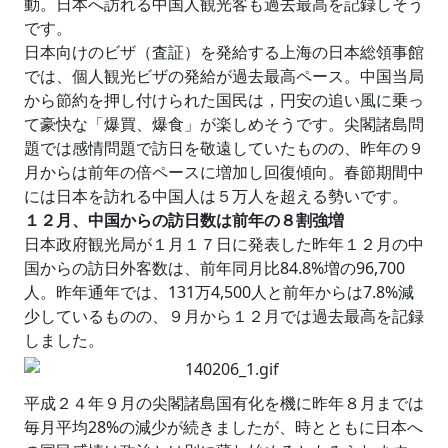
動。日本へ訪れる中国人観光客も過去最高を記録しそう
です。
日本向けのビザ（査証）を発給する上海の日本総領事館
では、個人観光ビザの発給が過去最高ペース。中国当局
から節約を押し付けられた国民は，円安の追い風に乗っ
て豪快な「爆買、爆食」が楽しめそうです。尖閣諸島問
題では感情問題で訪日を敬遠していたものの、昨年の９
月からは前年の倍ペースに増加し回復傾向。春節期間中
には日本を訪れる中国人は５万人を超える勢いです。
１２月、中国からの訪日数は前年の８割強増
日本政府観光局が１月１７日に発表した昨年１２月の中
国からの訪日外客数は、前年同月比84.8%増の96,700
人。昨年通年では、131万4,500人と前年からは7.8%減
少しているものの、９月から１２月では過去最高を記録
しました。
平成２４年９月の尖閣諸島国有化を機に昨年８月までは
毎月平均28%の減少が続きましたが、時とともに日本へ