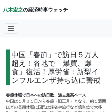
八木宏之
の経済時事ウォッチ
中国「春節」で訪日５万人
超え！各地で「爆買、爆
食」復活！厚労省：新型イ
ンフルエンザ持ち込に警戒
春節休暇で日本への訪日数、過去最高ペース
中国は１月３１日から春節（旧正月）となり、約１週間
ほどの長期休暇に国民は帰省や旅行など億単位で大移