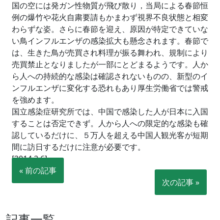
国の空には発ガン性物質が飛び散り，当局による春節恒
例の爆竹や花火自粛要請もかまわず視界不良状態と相変
わらずな姿。さらに春節を迎え、原因が特定できていな
い鳥インフルエンザの感染拡大も懸念されます。春節で
は、生きた鳥が売買され料理が振る舞われ、規制により
売買禁止となりましたが一部にとどまるようです。人か
ら人への持続的な感染は確認されないものの、新型のイ
ンフルエンザに変化する恐れもあり厚生労働省では警戒
を強めます。
国立感染症研究所では、中国で感染した人が日本に入国
することは否定できず。人から人への限定的な感染も確
認しているだけに、５万人を超える中国人観光客が短期
間に訪日するだけに注意が必要です。
[2014.2.6]
« 前の記事
次の記事 »
記事一覧