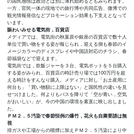
の国民感情は政治とは別に薄れ始めるともみられます。
一方，官民一体の現地での旅行博や共同広告、微博での
観光情報発信などプロモーション効果も下支えとなって
います。
賑わいみせる電気街，百貨店
メディアでは、電気街の秋葉原や銀座の百貨店で数十人
単位で買い物をする姿が報じられ，迎える側も春節のイ
メージカラーのディスプレイや中国語対応のチラシ、春
節福袋などで迎えます。
電気街では，炊飯ジャーを３台、電気ポットを５台購入
する姿がみられ、百貨店の時計売り場では100万円を超
える時計をすんなり購入。メディアに対し「お土産用に
何台も」「買い物額に上限はない」と国民性の違いを見
せつけました。何よりもバスを降りて「空が青い，空気
がおいしい」が、今の中国の環境を素直に映し出しまし
た。
ＰＭ２．５汚染で春節恒例の爆竹，花火も自粛要請は無
視
排ガスや工場からの噴煙に加えＰＭ２．５汚染により中