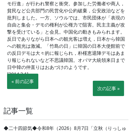
モ行進」が行われ警察と衝突。参加した労働者や商人，
貧民など公共部門の民営化や公約破棄，公安政治などを
批判しました。一方、ソウルでは、市民団体が「表現の
自由と集会・デモの権利が公権力で阻害。民主主義が攻
撃を受けている」と会見。中国化の動きもみられます。
反日でありながら日本への観光客は増え，日本から韓国
への観光は激減。「竹島の日」に韓国の日本大使館前で
の反日デモは大々的に報じられ，朴槿恵退陣デモはあま
り報じられないなど不思議韓国。オバマ大統領来日まで
日中韓の仲直りはおあづけのようです。
[2014.3.1]
« 前の記事
次の記事 »
記事一覧
◆二十四節気◆令和8年（2026）8月7日「立秋（りっしゅ