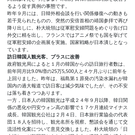
るよう促す異例の事態です。
昨年９月には、日韓外相会談を行い関係修復への動きも
若干見られたものの、突然の安倍首相の靖国参拝で再び
降り出しに。朴大統領は従軍慰安婦問題をめぐり告げ口
外交に精を出し、フランスではアニメ祭でも国を挙げて
従軍慰安婦の企画展を実施。国家戦略が日本潰しとなっ
ています。
訪日韓国人観光客、プラスに改善
政府観光局によると１月の韓国からの訪日旅行者数は、
前年同月比9.0%増の25万5,500人と４ケ月ぶりに前年を
上回りました。昨年は、福島第１原発の汚染水漏れが韓
国内の過大報道で訪日客は減少気味でしたが、その不安
は落ち着きつつあります。
一方，日本人の韓国観光は平成２４年９月以降、韓日関
係の悪化や円安ウォン高の影響で１７ケ月連続マイナス
成長。韓国観光公社は２月４日、日本旅行業協会の代表
団１８人を招待し、観光名所を視察。懇談会を通じて交
流活性化案について意見交換しました。朴大統領の「日