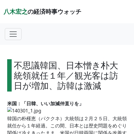
八木宏之
の経済時事ウォッチ
不思議韓国、日本憎き朴大
統領就任１年／観光客は訪
日が増加、訪韓は激減
米国：「日韓、いい加減仲直りを」
韓国の朴槿恵（パククネ）大統領は２月２５日、大統領
就任から１年経過。この間、日本とは歴史問題をめぐり
関係は冷えきったまま。米国が日韓両国に関係を改善す