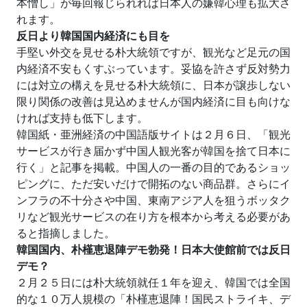
本憎し」が毎回報じられれば日本人の嫌韓心理も拡大さ
れます。
反日より韓国国内経済にも目を
手堅い外交を見せる朴大統領ですが、観光など足元の国
内経済不安もくすぶっています。妥協を許さず反対勢力
には対立の構えを見せる朴大統領に、日本が譲歩しない
限り関係の改善は見込めませんが国内経済に目も向けな
ければ支持も低下します。
韓国紙・亜洲経済の中国語版サイトは２月６日、「観光
サービスが行き届かず中国人観光客が韓国を捨て日本に
行く」と記事を掲載。中国人の一番の目的であるショッ
ピングに、ただ安いだけで開拓のない商品群。さらにイ
ンフラの不十分さや中国、東南アジア人を狙うボッタク
リなど観光サービスの在り方を根本から考える必要があ
ると指摘しました。
韓国国内、朴槿恵退陣デモ勃発！日本大使館前では反日
デモ？
２月２５日には朴大統領就任１年を迎え、韓国では全国
的な１０万人規模の「朴槿恵退陣！国民ストライキ、デ