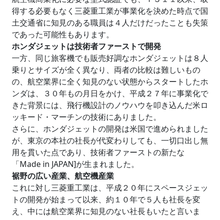
得する必要もなく三菱重工業が事業化を決めた時点で国
土交通省に知見のある職員は４人だけだったことも失策
であった可能性もあります。
ホンダジェットは技術者ファーストで開発
一方、同じ旅客機でも販売好調なホンダジェットは８人
乗りとサイズが全く異なり、両者の比較は難しいもの
の、航空業界に全く知見のない状態からスタートしたホ
ンダは、３０年もの月日をかけ、平成２７年に事業化で
きた背景には、飛行機設計のノウハウを叩き込んだ米ロ
ッキード・マーチンの技術にありました。
さらに、ホンダジェットの開発は米国で進められました
が、東京の本社の社長が代変わりしても、一切口出し無
用を貫いた点であり、技術者ファーストの新たな
「Made in JAPAN]が生まれました。
裾野の広い産業、航空機産業
これに対し三菱重工業は、平成２０年にスペースジェッ
トの開発が始まって以来、約１０年で５人も社長を変
え、中には航空業界に知見のない社長もいたと言いま