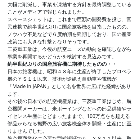
大幅に削減し、事業を凍結する方針を最終調整している
ことがメディアで報じられました。
スペースジェットは、これまで巨額の開発費を投じ、官
民連携で約半世紀ぶりに国産旅客機を目指したものの、
ノウハウ不足などで６度納期を延期しており、国の産業
政策にも大きな打撃となりそうです。
三菱重工業は、今後の航空ニーズの動向を確認しながら
事業を再開するかどうかを検討する見込みです。
約半世紀ぶりの国産旅客機に期待したものの・・
日本の旅客機は、昭和４８年に生産が終了したプロペラ
機のＹＳ１１以来、技術が途絶え自動車や電機が
「Made in JAPAN」として名を世界に広げた経緯があり
ます。
その後の日本での航空機産業は、三菱重工業はじめ、航
空機関メーカーは、米ボーイングなどへの部品供給やラ
イセンス生産にとどまったままで、100万点をも超える
部品からなる裾野の広い旅客機全体を開発・生産には至
りませんでした。
航空機商業化に必要な型式認証でも、ＹＳ１１以来、取