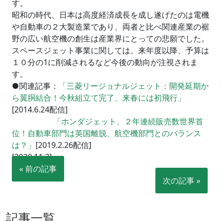
す。
昭和の時代、日本は高度経済成長を成し遂げたのは電機
や自動車の２大製造業であり、両者と比べ関連産業の裾
野の広い航空機の創生は産業界にとっての悲願でした。
スペースジェット事業に関しては、来年度以降、予算は
１０分の1に削減されるなど今後の動向が注視されま
す。
●関連記事：
「三菱リージョナルジェット：開発延期か
ら翼胴結合！今秋組立て完了、来春には初飛行」
[2014.6.24配信]
「ホンダジェット、２年連続販売数世界首
位！自動車部門は英国離脱、航空機部門とのバランス
は？」
[2019.2.26配信]
[2020.11.3]
« 前の記事
次の記事 »
記事一覧