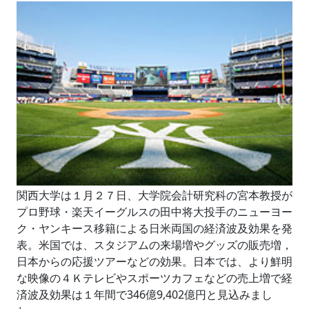
関西大学は１月２７日、大学院会計研究科の宮本教授が
プロ野球・楽天イーグルスの田中将大投手のニューヨー
ク・ヤンキース移籍による日米両国の経済波及効果を発
表。米国では、スタジアムの来場増やグッズの販売増，
日本からの応援ツアーなどの効果。日本では、より鮮明
な映像の４Ｋテレビやスポーツカフェなどの売上増で経
済波及効果は１年間で346億9,402億円と見込みまし