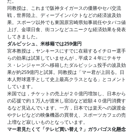
た。
同教授は、これまで阪神タイガースの優勝やセパ交流
戦，世界陸上、ディープインパクトなどの経済波及効
果。スポーツ以外でも東国原宮崎県知事就任やタバコ値
上げ、金環日食、街コンなどユニークな経済効果を発表
してきました。
ダルビッシュ、米移籍では259億円
宮本教授は，ヤンキースにすでに在籍するイチロー選手
らの効果は試算していませんが，平成２４年にテキサ
ス・レンジャーズへ移籍したダルビッシュ投手の波及効
果が約259億円と試算。同教授は「マー君が上回る。日
本人野球選手として史上最高クラスとなる」とコメント
しています。
米国では，チケットの売上が２０億円増加し、日本から
の応援で約１万人が渡米し宿泊など総額４０億円消費す
るなど見込んでいます。一方，日本では楽天への譲渡金
やテレビなどの映像機器の買替え、スポーツカフェの売
上増など寂しいものとなっています。
マー君見たくて「テレビ買い替え？」ガラパゴス化懸念